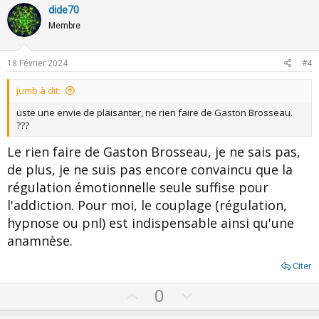
v
w
dide70
o
n
Membre
t
v
e
o
18 Février 2024
#4
t
jumb à dit:
e
uste une envie de plaisanter, ne rien faire de Gaston Brosseau.
???
Le rien faire de Gaston Brosseau, je ne sais pas,
de plus, je ne suis pas encore convaincu que la
régulation émotionnelle seule suffise pour
l'addiction. Pour moi, le couplage (régulation,
hypnose ou pnl) est indispensable ainsi qu'une
anamnèse.
Citer
U
D
0
p
o