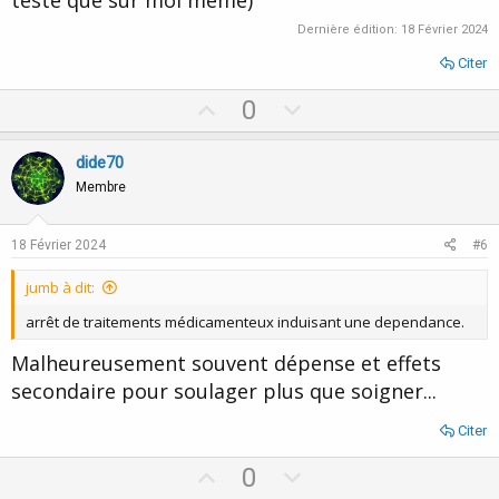
testé que sur moi même)
Dernière édition:
18 Février 2024
Citer
U
D
0
p
o
v
w
dide70
o
n
Membre
t
v
e
o
18 Février 2024
#6
t
jumb à dit:
e
arrêt de traitements médicamenteux induisant une dependance.
Malheureusement souvent dépense et effets
secondaire pour soulager plus que soigner...
Citer
U
D
0