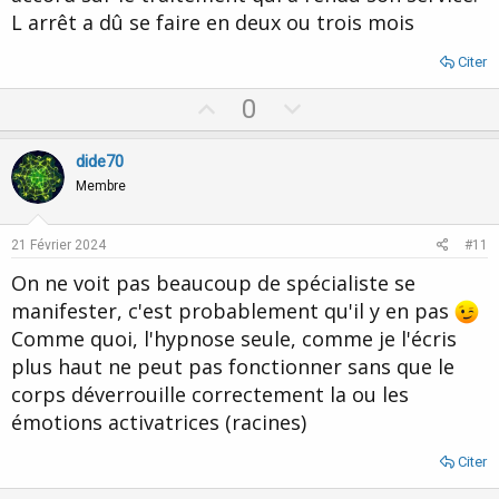
L arrêt a dû se faire en deux ou trois mois
Citer
U
D
0
p
o
v
w
dide70
o
n
Membre
t
v
e
o
21 Février 2024
#11
t
On ne voit pas beaucoup de spécialiste se
e
manifester, c'est probablement qu'il y en pas
Comme quoi, l'hypnose seule, comme je l'écris
plus haut ne peut pas fonctionner sans que le
corps déverrouille correctement la ou les
émotions activatrices (racines)
Citer