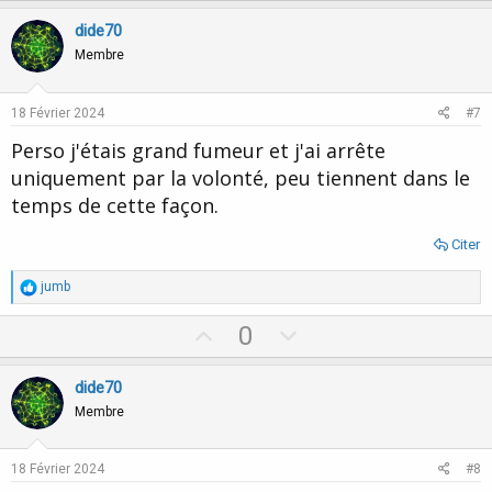
p
o
v
w
dide70
o
n
Membre
t
v
e
o
18 Février 2024
#7
t
Perso j'étais grand fumeur et j'ai arrête
e
uniquement par la volonté, peu tiennent dans le
temps de cette façon.
Citer
R
jumb
é
a
U
D
0
c
p
o
t
i
v
w
dide70
o
o
n
n
Membre
s
t
v
:
e
o
18 Février 2024
#8