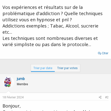
d
t
Vos expériences et résultats sur de la
e
l
problématique d'addiction ? Quelle techniques
a
utilisez vous en hypnose et pnl ?
d
i
Addictions exemples ; Tabac, Alcool, sucrerie
s
etc...
c
Les techniques sont nombreuses diverses et
u
s
varié simpliste ou pas dans le protocole...
s
i
Citer
o
n
Trier par date
Trier par votes
jumb
Membre
18 Février 2024
#2
Bonjour,