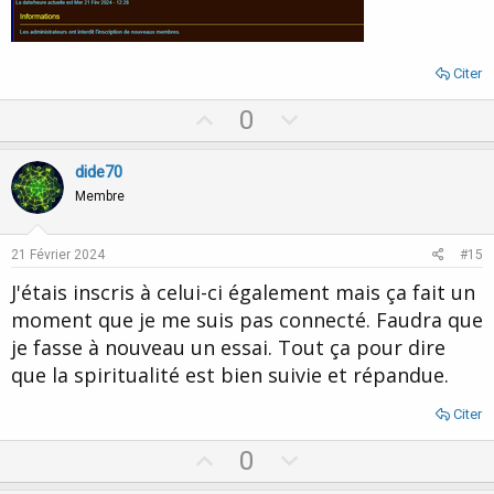
Citer
U
D
0
p
o
v
w
dide70
o
n
Membre
t
v
e
o
21 Février 2024
#15
t
J'étais inscris à celui-ci également mais ça fait un
e
moment que je me suis pas connecté. Faudra que
je fasse à nouveau un essai. Tout ça pour dire
que la spiritualité est bien suivie et répandue.
Citer
U
D
0
p
o