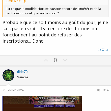
jumb à dit:
e
Est ce que le modèle "forum" suscite encore de l intérêt et de la
participation quel que soit le sujet ?
Probable que ce soit moins au goût du jour, je ne
sais pas en vrai... Il y a encore des forums qui
fonctionnent au point de refuser des
inscriptions... Donc
Citer
U
D
0
p
o
v
w
dide70
o
n
Membre
t
v
e
o
21 Février 2024
#14
t
e