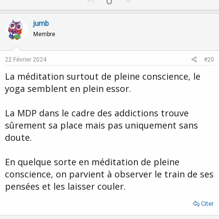
0
p
o
v
w
jumb
o
n
Membre
t
v
e
o
22 Février 2024
#20
t
La méditation surtout de pleine conscience, le
e
yoga semblent en plein essor.
La MDP dans le cadre des addictions trouve
sûrement sa place mais pas uniquement sans
doute.
En quelque sorte en méditation de pleine
conscience, on parvient à observer le train de ses
pensées et les laisser couler.
Citer