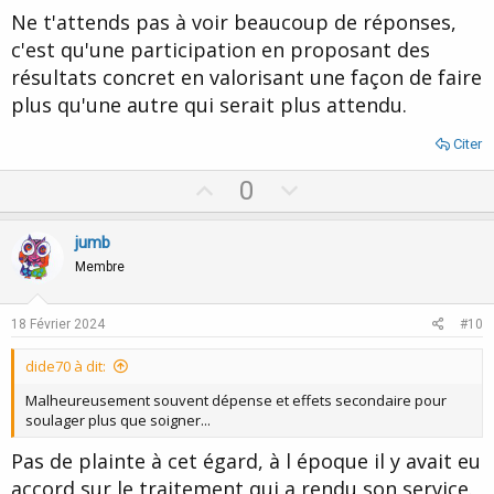
Ne t'attends pas à voir beaucoup de réponses,
c'est qu'une participation en proposant des
résultats concret en valorisant une façon de faire
plus qu'une autre qui serait plus attendu.
Citer
U
D
0
p
o
v
w
jumb
o
n
Membre
t
v
e
o
18 Février 2024
#10
t
dide70 à dit:
e
Malheureusement souvent dépense et effets secondaire pour
soulager plus que soigner...
Pas de plainte à cet égard, à l époque il y avait eu
accord sur le traitement qui a rendu son service.