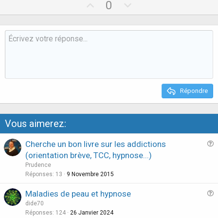
U
D
0
p
o
v
w
o
n
t
v
e
o
t
e
Répondre
Vous aimerez:
Cherche un bon livre sur les addictions
u
(orientation brève, TCC, hypnose...)
e
Prudence
s
Réponses
13
9 Novembre 2015
t
Maladies de peau et hypnose
i
u
dide70
o
e
Réponses
124
26 Janvier 2024
n