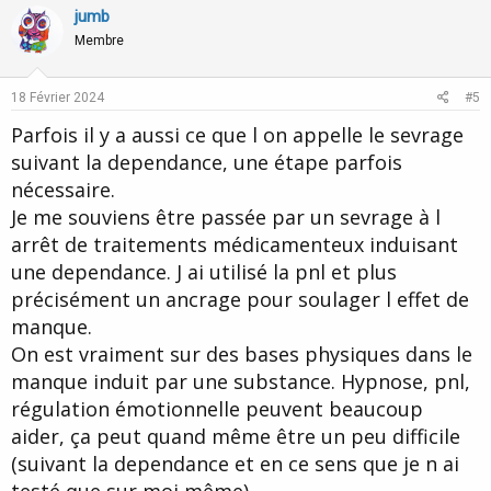
v
w
jumb
o
n
Membre
t
v
e
o
18 Février 2024
#5
t
Parfois il y a aussi ce que l on appelle le sevrage
e
suivant la dependance, une étape parfois
nécessaire.
Je me souviens être passée par un sevrage à l
arrêt de traitements médicamenteux induisant
une dependance. J ai utilisé la pnl et plus
précisément un ancrage pour soulager l effet de
manque.
On est vraiment sur des bases physiques dans le
manque induit par une substance. Hypnose, pnl,
régulation émotionnelle peuvent beaucoup
aider, ça peut quand même être un peu difficile
(suivant la dependance et en ce sens que je n ai