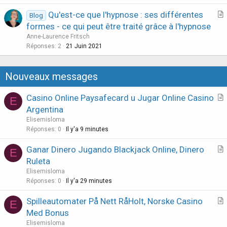
s
Qu'est-ce que l'hypnose : ses différentes
Blog
t
r
formes - ce qui peut être traité grâce à l'hypnose
i
t
Anne-Laurence Fritsch
o
i
Réponses
2
21 Juin 2021
n
c
l
Nouveaux messages
e
Casino Online Paysafecard u Jugar Online Casino
E
r
Argentina
t
Elisemisloma
i
Réponses
0
Il y'a 9 minutes
c
Ganar Dinero Jugando Blackjack Online, Dinero
l
E
r
Ruleta
e
t
Elisemisloma
i
Réponses
0
Il y'a 29 minutes
c
Spilleautomater På Nett RåHolt, Norske Casino
l
E
r
Med Bonus
e
t
Elisemisloma