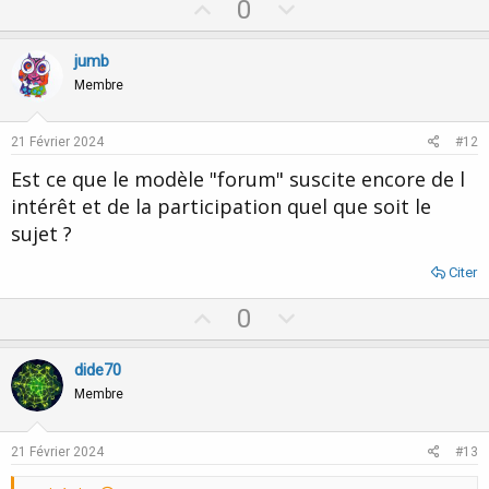
U
D
0
p
o
v
w
jumb
o
n
Membre
t
v
e
o
21 Février 2024
#12
t
Est ce que le modèle "forum" suscite encore de l
e
intérêt et de la participation quel que soit le
sujet ?
Citer
U
D
0
p
o
v
w
dide70
o
n
Membre
t
v
e
o
21 Février 2024
#13
t