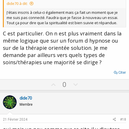
dide70 à dit:
e
J'étais inscris à celui-ci également mais ça fait un moment que je
me suis pas connecté. Faudra que je fasse à nouveau un essai.
Tout ça pour dire que la spiritualité est bien suivie et répandue.
C est particulier. On n est plus vraiment dans la
même logique que sur un forum d hypnose ou
sur de la thérapie orientée solution. Je me
demande par ailleurs vers quels types de
soins/thérapies une majorité se dirige ?
Citer
U
D
0
p
o
v
w
dide70
o
n
Membre
t
v
e
o
21 Février 2024
#18
t