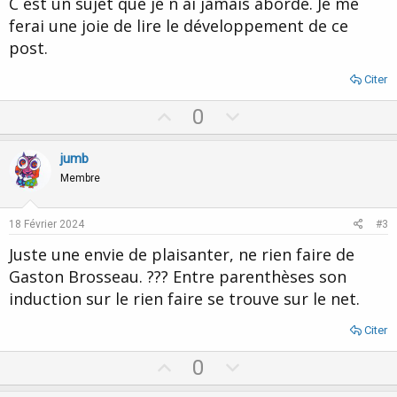
C est un sujet que je n ai jamais abordé. Je me
ferai une joie de lire le développement de ce
post.
Citer
U
D
0
p
o
v
w
jumb
o
n
Membre
t
v
e
o
18 Février 2024
#3
t
Juste une envie de plaisanter, ne rien faire de
e
Gaston Brosseau. ??? Entre parenthèses son
induction sur le rien faire se trouve sur le net.
Citer
U
D
0
p
o