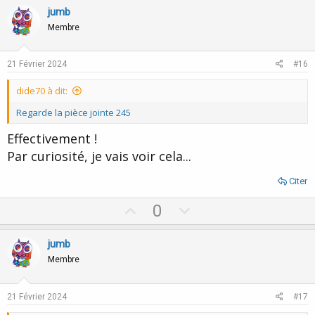
v
w
jumb
o
n
Membre
t
v
e
o
21 Février 2024
#16
t
dide70 à dit:
e
Regarde la pièce jointe 245
Effectivement !
Par curiosité, je vais voir cela...
Citer
U
D
0
p
o
v
w
jumb
o
n
Membre
t
v
e
o
21 Février 2024
#17
t