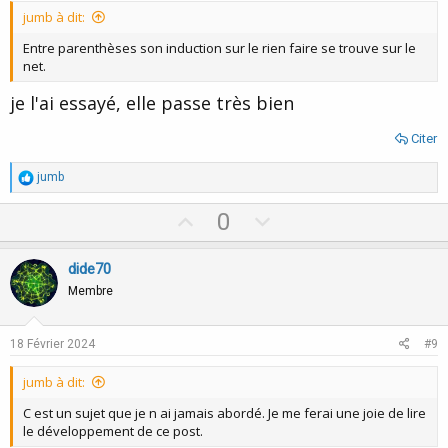
t
jumb à dit:
e
Entre parenthèses son induction sur le rien faire se trouve sur le
net.
je l'ai essayé, elle passe très bien
Citer
R
jumb
é
a
U
D
0
c
p
o
t
i
v
w
dide70
o
o
n
n
Membre
s
t
v
:
e
o
18 Février 2024
#9
t
jumb à dit:
e
C est un sujet que je n ai jamais abordé. Je me ferai une joie de lire
le développement de ce post.