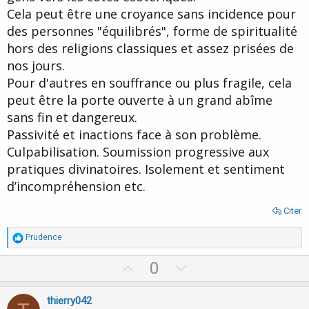
Cela peut être une croyance sans incidence pour
des personnes "équilibrés", forme de spiritualité
hors des religions classiques et assez prisées de
nos jours.
Pour d'autres en souffrance ou plus fragile, cela
peut être la porte ouverte à un grand abîme
sans fin et dangereux.
Passivité et inactions face à son problème.
Culpabilisation. Soumission progressive aux
pratiques divinatoires. Isolement et sentiment
d’incompréhension etc.
Citer
R
Prudence
é
a
U
D
0
c
p
o
t
i
v
w
thierry042
o