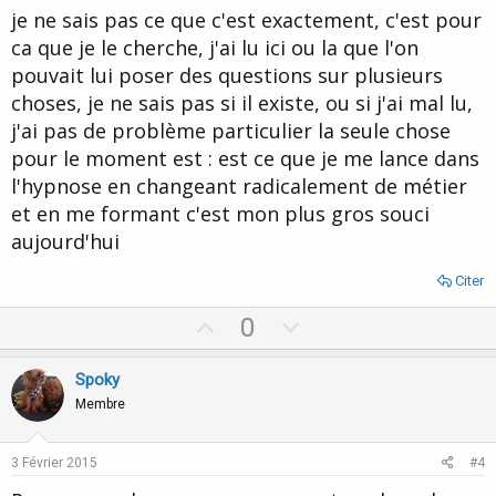
t
je ne sais pas ce que c'est exactement, c'est pour
e
ca que je le cherche, j'ai lu ici ou la que l'on
pouvait lui poser des questions sur plusieurs
choses, je ne sais pas si il existe, ou si j'ai mal lu,
j'ai pas de problème particulier la seule chose
pour le moment est : est ce que je me lance dans
l'hypnose en changeant radicalement de métier
et en me formant c'est mon plus gros souci
aujourd'hui
Citer
U
D
0
p
o
v
w
Spoky
o
n
Membre
t
v
e
o
3 Février 2015
#4
t