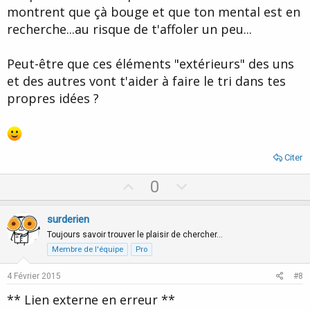
montrent que çà bouge et que ton mental est en
recherche...au risque de t'affoler un peu...
Peut-être que ces éléments "extérieurs" des uns
et des autres vont t'aider à faire le tri dans tes
propres idées ?
Citer
U
D
0
p
o
v
w
surderien
o
n
Toujours savoir trouver le plaisir de chercher…
t
v
Membre de l'équipe
Pro
e
o
4 Février 2015
#8
t
** Lien externe en erreur **
e