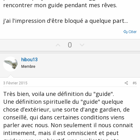
rencontrer mon guide pendant mes rêves.
j'ai l'impression d'être bloqué a quelque part...
Citer
U
D
0
p
o
v
w
hibou13
o
n
Membre
t
v
e
o
3 Février 2015
#6
t
Très bien, voila une définition du "guide".
e
Une définition spirituelle du "guide" quelque
chose d’extérieur, une sorte d'ange gardien, de
conseillé, qui dans certaines conditions viens
parler avec nous. Non seulement il nous connait
intimement, mais il est omniscient et peut