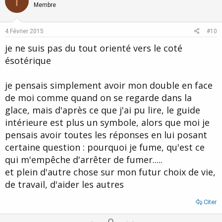
T
o
n
n
Membre
s
t
v
:
e
o
4 Février 2015
#10
t
je ne suis pas du tout orienté vers le coté
e
ésotérique
je pensais simplement avoir mon double en face
de moi comme quand on se regarde dans la
glace, mais d'après ce que j'ai pu lire, le guide
intérieure est plus un symbole, alors que moi je
pensais avoir toutes les réponses en lui posant
certaine question : pourquoi je fume, qu'est ce
qui m'empêche d'arrêter de fumer.....
et plein d'autre chose sur mon futur choix de vie,
de travail, d'aider les autres
Citer