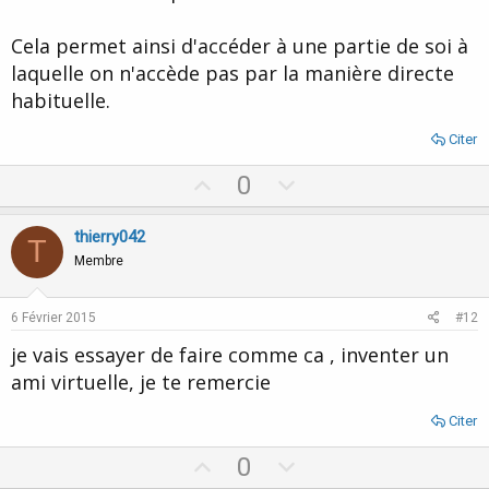
Cela permet ainsi d'accéder à une partie de soi à
laquelle on n'accède pas par la manière directe
habituelle.
Citer
U
D
0
p
o
v
w
thierry042
T
o
n
Membre
t
v
e
o
6 Février 2015
#12
t
je vais essayer de faire comme ca , inventer un
e
ami virtuelle, je te remercie
Citer
U
D
0