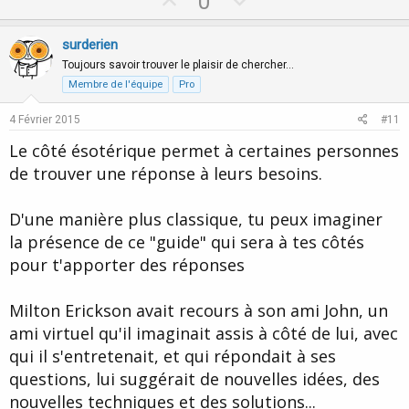
U
D
0
p
o
v
w
surderien
o
n
Toujours savoir trouver le plaisir de chercher…
t
v
Membre de l'équipe
Pro
e
o
4 Février 2015
#11
t
Le côté ésotérique permet à certaines personnes
e
de trouver une réponse à leurs besoins.
D'une manière plus classique, tu peux imaginer
la présence de ce "guide" qui sera à tes côtés
pour t'apporter des réponses
Milton Erickson avait recours à son ami John, un
ami virtuel qu'il imaginait assis à côté de lui, avec
qui il s'entretenait, et qui répondait à ses
questions, lui suggérait de nouvelles idées, des
nouvelles techniques et des solutions...