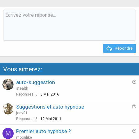
p
o
v
w
o
n
t
v
e
o
t
e
Répondre
Vous aimerez:
auto-suggestion
u
stealth
e
Réponses
6
8 Mai 2016
s
Suggestions et auto hypnose
t
u
jody01
i
e
Réponses
5
12 Mai 2011
o
s
n
Premier auto hypnose ?
M
t
u
moonlike
i