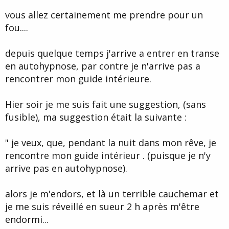
d
t
vous allez certainement me prendre pour un
e
l
fou....
a
d
i
depuis quelque temps j'arrive a entrer en transe
s
en autohypnose, par contre je n'arrive pas a
c
rencontrer mon guide intérieure.
u
s
s
Hier soir je me suis fait une suggestion, (sans
i
fusible), ma suggestion était la suivante :
o
n
" je veux, que, pendant la nuit dans mon rêve, je
rencontre mon guide intérieur . (puisque je n'y
arrive pas en autohypnose).
alors je m'endors, et là un terrible cauchemar et
je me suis réveillé en sueur 2 h après m'être
endormi...