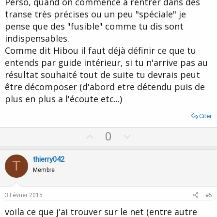
Perso, quand on commence a rentrer dans des
e
transe très précises ou un peu "spéciale" je
pense que des "fusible" comme tu dis sont
indispensables.
Comme dit Hibou il faut déjà définir ce que tu
entends par guide intérieur, si tu n'arrive pas au
résultat souhaité tout de suite tu devrais peut
être décomposer (d'abord etre détendu puis de
plus en plus a l'écoute etc...)
Citer
U
D
0
p
o
v
w
thierry042
T
o
n
Membre
t
v
e
o
3 Février 2015
#5
t
voila ce que j'ai trouver sur le net (entre autre