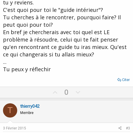
tu y reviens.
C'est quoi pour toi le "guide intérieur"?
Tu cherches à le rencontrer, pourquoi faire? Il
peut quoi pour toi?
En bref je chercherais avec toi quel est LE
problème à résoudre, celui qui te fait penser
qu'en rencontrant ce guide tu iras mieux. Qu'est
ce qui changerais si tu allais mieux?
...
Tu peux y réflechir
Citer
U
D
0
p
o
v
w
thierry042
T
o
n
Membre
t
v
e
o
3 Février 2015
#3