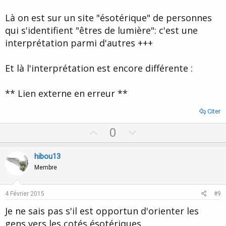
Là on est sur un site "ésotérique" de personnes
qui s'identifient "êtres de lumière": c'est une
interprétation parmi d'autres +++
Et là l'interprétation est encore différente :
** Lien externe en erreur **
Citer
U
D
0
p
o
v
w
hibou13
o
n
Membre
t
v
e
o
4 Février 2015
#9
t
Je ne sais pas s'il est opportun d'orienter les
e
gens vers les cotés ésotériques.