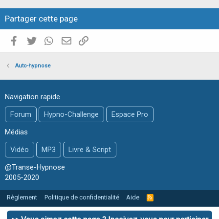
Partager cette page
Facebook
Twitter
WhatsApp
E-mail valide
Copier le lien
Auto-hypnose
Navigation rapide
Forum
Hypno-Challenge
Espace Pro
Médias
Vidéo
MP3
Livre & Script
@Transe-Hypnose
2005-2020
Règlement
Politique de confidentialité
Aide
R
S
S