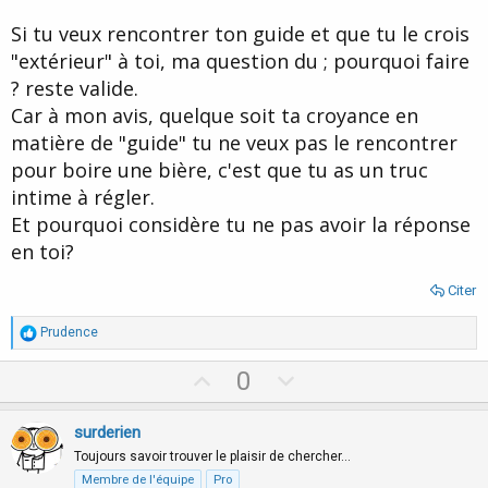
Si tu veux rencontrer ton guide et que tu le crois
"extérieur" à toi, ma question du ; pourquoi faire
? reste valide.
Car à mon avis, quelque soit ta croyance en
matière de "guide" tu ne veux pas le rencontrer
pour boire une bière, c'est que tu as un truc
intime à régler.
Et pourquoi considère tu ne pas avoir la réponse
en toi?
Citer
R
Prudence
é
a
U
D
0
c
p
o
t
i
v
w
surderien
o
o
n
n
Toujours savoir trouver le plaisir de chercher…
s
t
v
Membre de l'équipe
Pro
: