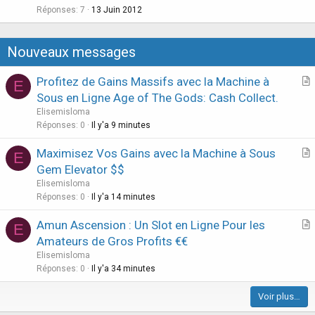
e
Réponses
7
13 Juin 2012
o
s
n
t
Nouveaux messages
i
o
Profitez de Gains Massifs avec la Machine à
E
n
r
Sous en Ligne Age of The Gods: Cash Collect.
t
Elisemisloma
i
Réponses
0
Il y'a 9 minutes
c
Maximisez Vos Gains avec la Machine à Sous
l
E
r
Gem Elevator $$
e
t
Elisemisloma
i
Réponses
0
Il y'a 14 minutes
c
Amun Ascension : Un Slot en Ligne Pour les
l
E
r
Amateurs de Gros Profits €€
e
t
Elisemisloma
i
Réponses
0
Il y'a 34 minutes
c
Voir plus…
l
e