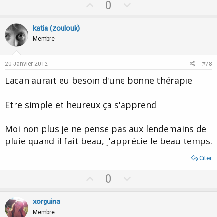
U
D
0
p
o
v
w
katia (zoulouk)
o
n
Membre
t
v
e
o
20 Janvier 2012
#78
t
Lacan aurait eu besoin d'une bonne thérapie
e
Etre simple et heureux ça s'apprend
Moi non plus je ne pense pas aux lendemains de
pluie quand il fait beau, j'apprécie le beau temps.
Citer
U
D
0
p
o
v
w
xorguina
o
n
Membre