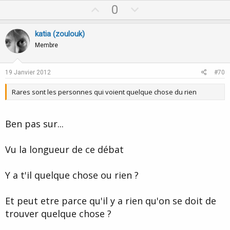
U
D
0
p
o
v
w
katia (zoulouk)
o
n
Membre
t
v
e
o
19 Janvier 2012
#70
t
Rares sont les personnes qui voient quelque chose du rien
e
Ben pas sur...
Vu la longueur de ce débat
Y a t'il quelque chose ou rien ?
Et peut etre parce qu'il y a rien qu'on se doit de
trouver quelque chose ?