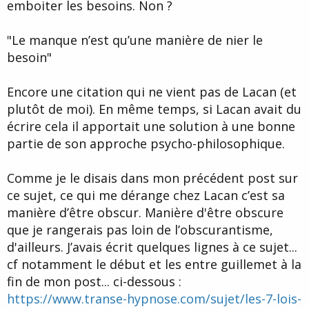
emboiter les besoins. Non ?
figé.
Cette phrase c'est un peu
l'emboîtement de nos manques
respectifs
en quelque sorte.
"Le manque n’est qu’une manière de nier le
Pour le
"quelqu'un qui n'en veut pas"
et bien j'arrive facilement à
besoin"
m'identifier à ça, aussi bien au sens propre (on ne veut pas
l'amour de untel ou untel, c'est comme ça) qu'au sens figuré (la
seule chose que le Je recherche au fond, c'est sa propre
Encore une citation qui ne vient pas de Lacan (et
reconnaissance dans l'Autre).
C'est sûrement une histoire d'égoïsme au fond...être reconnu et
plutôt de moi). En même temps, si Lacan avait du
aimé par l'autre. Du coup on n'aime pas vraiment l'autre en soi
écrire cela il apportait une solution à une bonne
mais l'image de nous-même qu'il renvoie et dont on jouit en
partie de son approche psycho-philosophique.
croyant
l'aimer. Clear ?
Comme je le disais dans mon précédent post sur
ce sujet, ce qui me dérange chez Lacan c’est sa
manière d’être obscur. Manière d'être obscure
que je rangerais pas loin de l’obscurantisme,
d'ailleurs. J’avais écrit quelques lignes à ce sujet...
cf notamment le début et les entre guillemet à la
fin de mon post... ci-dessous :
https://www.transe-hypnose.com/sujet/les-7-lois-