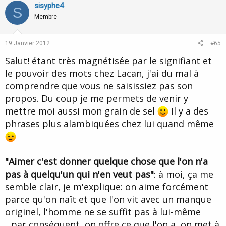
v
w
sisyphe4
S
o
n
Membre
t
v
e
o
19 Janvier 2012
#65
t
Salut! étant très magnétisée par le signifiant et
e
le pouvoir des mots chez Lacan, j'ai du mal à
comprendre que vous ne saisissiez pas son
propos. Du coup je me permets de venir y
mettre moi aussi mon grain de sel
Il y a des
phrases plus alambiquées chez lui quand même
"Aimer c'est donner quelque chose que l'on n'a
pas à quelqu'un qui n'en veut pas"
: à moi, ça me
semble clair, je m'explique: on aime forcément
parce qu'on naît et que l'on vit avec un manque
originel, l'homme ne se suffit pas à lui-même
...par conséquent, on offre ce que l'on a, on met à