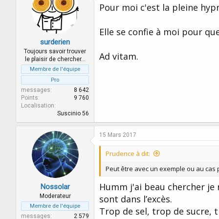
i
Pour moi c'est la pleine hyp
o
n
s
Elle se confie à moi pour qu
:
surderien
Toujours savoir trouver
Ad vitam.
le plaisir de chercher…
Membre de l'équipe
Pro
messages
8 642
Points
9 760
Localisation
Suscinio 56
15 Mars 2017
Prudence à dit:
Peut être avec un exemple ou au cas p
Humm j'ai beau chercher je ne
Nossolar
Moderateur
sont dans l’excès.
Membre de l'équipe
Trop de sel, trop de sucre, t
messages
2 579