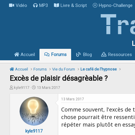
Vidéo
MP3
Livre & Script
Hypno-Challenge
L
Accueil
Forums
Blog
Ressources
Accueil
Forums
Vie du Forum
Le café de l'hypnose
Excès de plaisir désagrèable ?
I
D
kyle9117
13 Mars 2017
n
a
i
t
13 Mars 2017
t
e
Comme souvent, l'excès de t
i
d
a
e
chose pourrait être ressenti
t
d
répéter mais plutôt en essa
e
é
kyle9117
u
b