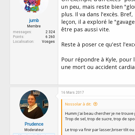
un peu, mais reste bien "glou
plus. Il va dans l'excès. Bref,
jumb
leçon, il a exploré le "gavage
Membre
être pas aussi vite.
messages
2 324
Points
6 260
Localisation
Vosges
Reste à poser ce qu'est l'ex
Pour répondre à Kyle, pour l
une mort ou accident cardi
16 Mars 2017
Nossolar à dit:
Humm j'ai beau chercher je ne trouve pa
Trop de sel, trop de sucre, trop de sport,
Prudence
Le trop va finir par lasser,briser tôt ou t
Moderateur