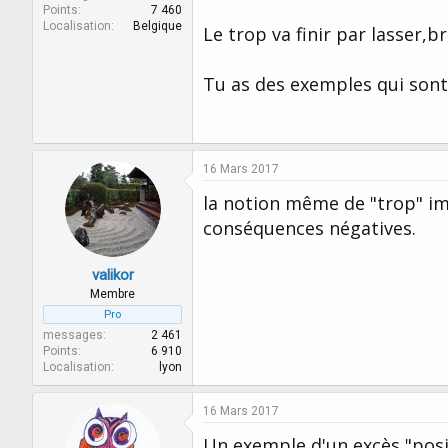
Points
7 460
Localisation
Belgique
Le trop va finir par lasser,bri
Tu as des exemples qui sont 
16 Mars 2017
la notion même de "trop" im
conséquences négatives.
valikor
Membre
Pro
messages
2 461
Points
6 910
Localisation
lyon
16 Mars 2017
Un exemple d'un excès "posi