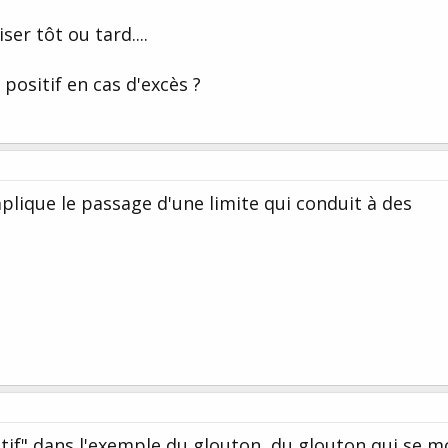
ser tôt ou tard....
positif en cas d'excès ?
plique le passage d'une limite qui conduit à des
tif" dans l'exemple du glouton, du glouton qui se 