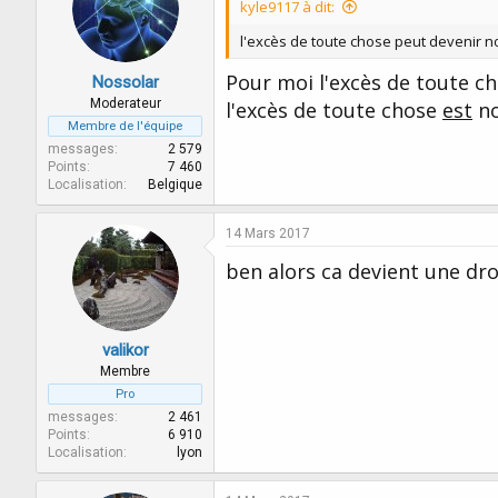
kyle9117 à dit:
l'excès de toute chose peut devenir no
Pour moi l'excès de toute cho
Nossolar
Moderateur
l'excès de toute chose
est
no
Membre de l'équipe
messages
2 579
Points
7 460
Localisation
Belgique
14 Mars 2017
ben alors ca devient une drog
valikor
Membre
Pro
messages
2 461
Points
6 910
Localisation
lyon