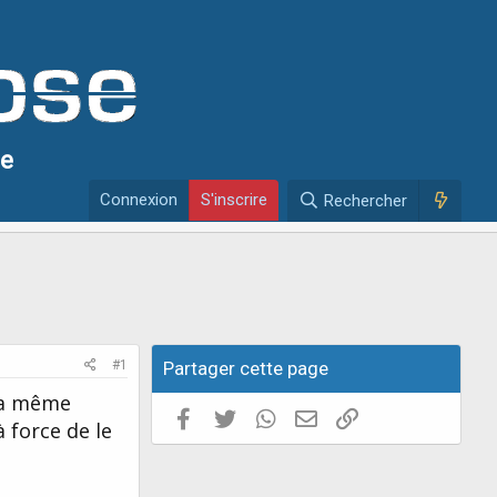
se
Connexion
S'inscrire
Rechercher
#1
Partager cette page
 la même
Facebook
Twitter
WhatsApp
E-mail valide
Copier le lien
 force de le