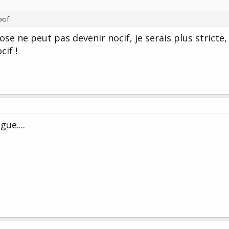
cif
se ne peut pas devenir nocif, je serais plus stricte,
cif !
ue....