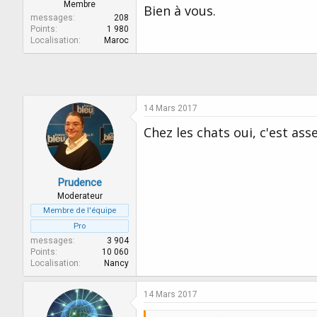
r
u
Membre
Bien à vous.
d
t
messages
208
e
Points
1 980
Localisation
Maroc
l
a
d
i
s
c
14 Mars 2017
u
Chez les chats oui, c'est ass
s
s
i
o
n
Prudence
Moderateur
Membre de l'équipe
Pro
messages
3 904
Points
10 060
Localisation
Nancy
14 Mars 2017