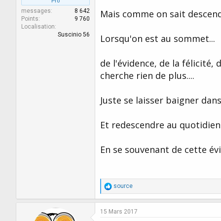
Pro
messages
8 642
Mais comme on sait descend
Points
9 760
Localisation
Suscinio 56
Lorsqu'on est au sommet...
de l'évidence, de la félicité,
cherche rien de plus....
Juste se laisser baigner dans
Et redescendre au quotidien 
En se souvenant de cette évi
R
source
é
a
c
15 Mars 2017
t