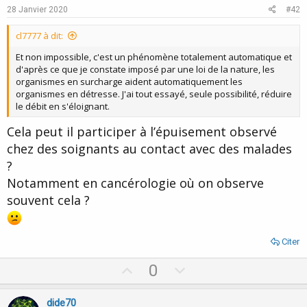
e
o
28 Janvier 2020
#42
t
e
cl7777 à dit:
Et non impossible, c'est un phénomène totalement automatique et
d'après ce que je constate imposé par une loi de la nature, les
organismes en surcharge aident automatiquement les
organismes en détresse. J'ai tout essayé, seule possibilité, réduire
le débit en s'éloignant.
Cela peut il participer à l’épuisement observé
chez des soignants au contact avec des malades
?
Notamment en cancérologie où on observe
souvent cela ?
Citer
U
D
0
p
o
v
w
dide70