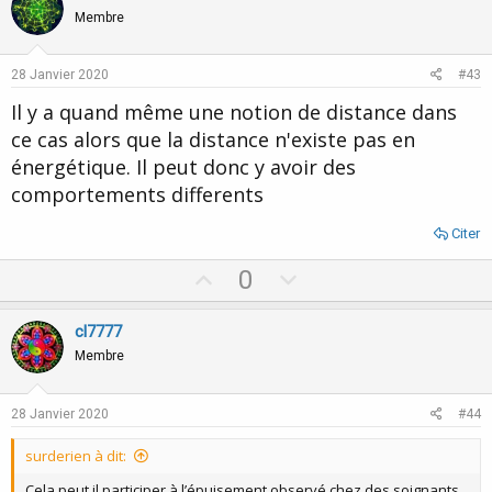
o
n
Membre
t
v
e
o
28 Janvier 2020
#43
t
Il y a quand même une notion de distance dans
e
ce cas alors que la distance n'existe pas en
énergétique. Il peut donc y avoir des
comportements differents
Citer
U
D
0
p
o
v
w
cl7777
o
n
Membre
t
v
e
o
28 Janvier 2020
#44
t
surderien à dit:
e
Cela peut il participer à l’épuisement observé chez des soignants