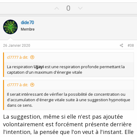
U
D
0
p
o
v
w
dide70
o
n
Membre
t
v
e
o
26 Janvier 2020
#38
t
cl7777 à dit:
e
La respiration
Ujjayi
est une respiration profonde permettant la
captation d'un maximum d'énergie vitale
cl7777 à dit:
Il serait intéressant de vérifier la possibilité de concentration ou
d'accumulation d'énergie vitale suite à une suggestion hypnotique
dans ce sens.
La suggestion, même si elle n'est pas ajoutée
volontairement est forcément présente derrière
l'intention, la pensée que l'on veut à l'instant. Elle