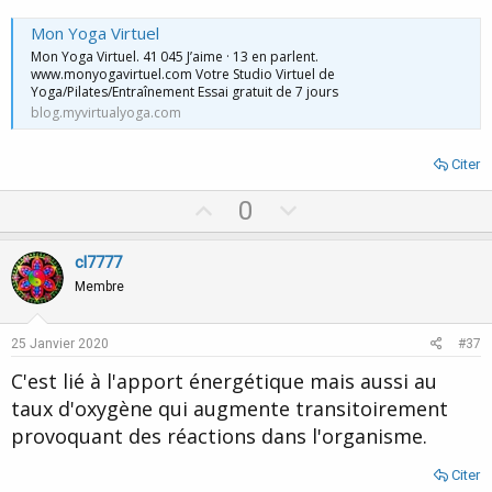
Mon Yoga Virtuel
Mon Yoga Virtuel. 41 045 J’aime · 13 en parlent.
www.monyogavirtuel.com Votre Studio Virtuel de
Yoga/Pilates/Entraînement Essai gratuit de 7 jours
blog.myvirtualyoga.com
Citer
U
D
0
p
o
v
w
cl7777
o
n
Membre
t
v
e
o
25 Janvier 2020
#37
t
C'est lié à l'apport énergétique mais aussi au
e
taux d'oxygène qui augmente transitoirement
provoquant des réactions dans l'organisme.
Citer