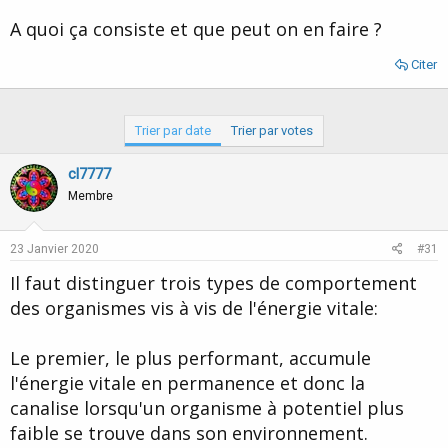
d
t
A quoi ça consiste et que peut on en faire ?
e
l
a
Citer
d
i
s
Trier par date
Trier par votes
c
u
s
cl7777
s
Membre
i
o
n
23 Janvier 2020
#31
Il faut distinguer trois types de comportement
des organismes vis à vis de l'énergie vitale:
Le premier, le plus performant, accumule
l'énergie vitale en permanence et donc la
canalise lorsqu'un organisme à potentiel plus
faible se trouve dans son environnement.