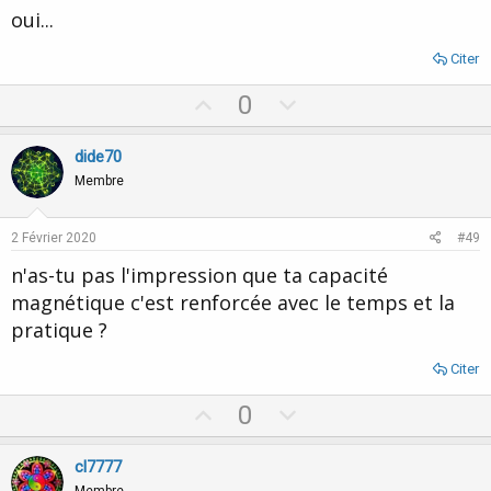
t
oui...
e
Citer
U
D
0
p
o
v
w
dide70
o
n
Membre
t
v
e
o
2 Février 2020
#49
t
n'as-tu pas l'impression que ta capacité
e
magnétique c'est renforcée avec le temps et la
pratique ?
Citer
U
D
0
p
o
v
w
cl7777