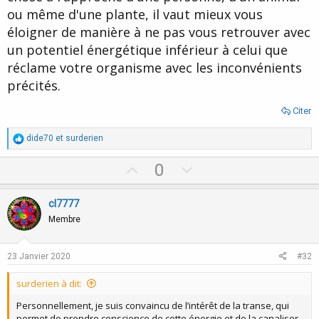
ou même d'une plante, il vaut mieux vous
éloigner de manière à ne pas vous retrouver avec
un potentiel énergétique inférieur à celui que
réclame votre organisme avec les inconvénients
précités.
Citer
R
dide70
et
surderien
é
a
U
D
0
c
p
o
t
i
v
w
cl7777
o
o
n
n
Membre
s
t
v
:
e
o
23 Janvier 2020
#32
t
surderien à dit:
e
Personnellement, je suis convaincu de l’intérêt de la transe, qui
permet de prendre conscience de cette énergie et de la canaliser.