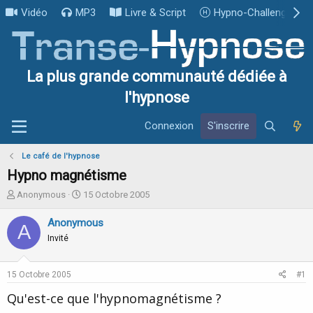
Vidéo
MP3
Livre & Script
Hypno-Challenge
La plus grande communauté dédiée à
l'hypnose
Connexion
S'inscrire
Le café de l'hypnose
Hypno magnétisme
I
D
Anonymous
15 Octobre 2005
n
a
i
t
Anonymous
A
t
e
Invité
i
d
a
e
t
d
15 Octobre 2005
#1
e
é
u
b
Qu'est-ce que l'hypnomagnétisme ?
r
u