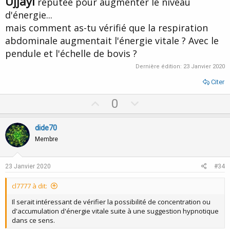
Ujjayi
réputée pour augmenter le niveau
d'énergie...
mais comment as-tu vérifié que la respiration
abdominale augmentait l'énergie vitale ? Avec le
pendule et l'échelle de bovis ?
Dernière édition:
23 Janvier 2020
Citer
U
D
0
p
o
v
w
dide70
o
n
Membre
t
v
e
o
23 Janvier 2020
#34
t
cl7777 à dit:
e
Il serait intéressant de vérifier la possibilité de concentration ou
d'accumulation d'énergie vitale suite à une suggestion hypnotique
dans ce sens.