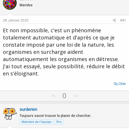
o
n
Membre
t
v
e
o
28 Janvier 2020
#41
t
Et non impossible, c'est un phénomène
e
totalement automatique et d'après ce que je
constate imposé par une loi de la nature, les
organismes en surcharge aident
automatiquement les organismes en détresse.
J'ai tout essayé, seule possibilité, réduire le débit
en s'éloignant.
Citer
U
D
0
p
o
v
w
surderien
o
n
Toujours savoir trouver le plaisir de chercher…
t
v
Membre de l'équipe
Pro