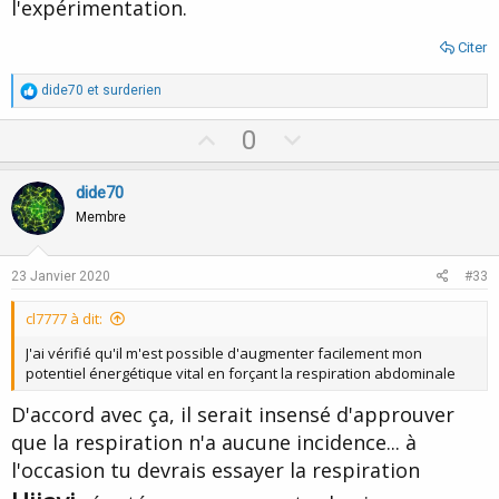
l'expérimentation.
Citer
R
dide70
et
surderien
é
a
U
D
0
c
p
o
t
i
v
w
dide70
o
o
n
n
Membre
s
t
v
:
e
o
23 Janvier 2020
#33
t
cl7777 à dit:
e
J'ai vérifié qu'il m'est possible d'augmenter facilement mon
potentiel énergétique vital en forçant la respiration abdominale
D'accord avec ça, il serait insensé d'approuver
que la respiration n'a aucune incidence... à
l'occasion tu devrais essayer la respiration