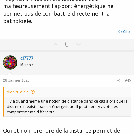
malheureusement l'apport énergétique ne
permet pas de combattre directement la
pathologie.
Citer
U
D
0
p
o
v
w
cl7777
o
n
Membre
t
v
e
o
28 Janvier 2020
#45
t
dide70 à dit:
e
Il y a quand même une notion de distance dans ce cas alors que la
distance n'existe pas en énergétique. Il peut donc y avoir des
comportements differents
Oui et non, prendre de la distance permet de