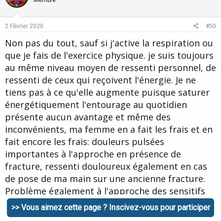
o
n
Membre
t
v
e
o
2 Février 2020
#50
t
Non pas du tout, sauf si j'active la respiration ou
e
que je fais de l'exercice physique. je suis toujours
au même niveau moyen de ressenti personnel, de
ressenti de ceux qui reçoivent l'énergie. Je ne
tiens pas à ce qu'elle augmente puisque saturer
énergétiquement l'entourage au quotidien
présente aucun avantage et même des
inconvénients, ma femme en a fait les frais et en
fait encore les frais: douleurs pulsées
importantes à l'approche en présence de
fracture, ressenti douloureux également en cas
de pose de ma main sur une ancienne fracture.
Problème également à l'approche des sensitifs
avec des manifestations physiques désagréables:
>> Vous aimez cette page ? Inscivez-vous pour participer
bouffées de chaleur, sensation de perte de