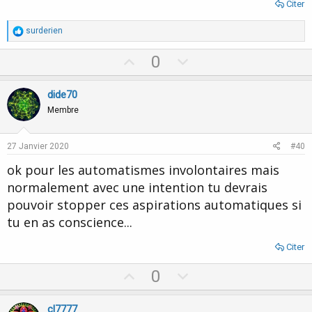
Citer
R
surderien
é
a
U
D
0
c
p
o
t
i
v
w
dide70
o
o
n
n
Membre
s
t
v
:
e
o
27 Janvier 2020
#40
t
ok pour les automatismes involontaires mais
e
normalement avec une intention tu devrais
pouvoir stopper ces aspirations automatiques si
tu en as conscience...
Citer
U
D
0
p
o
v
w
cl7777