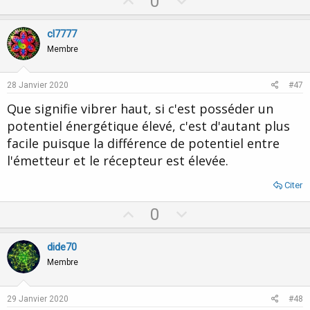
U
D
0
p
o
v
w
cl7777
o
n
Membre
t
v
e
o
28 Janvier 2020
#47
t
Que signifie vibrer haut, si c'est posséder un
e
potentiel énergétique élevé, c'est d'autant plus
facile puisque la différence de potentiel entre
l'émetteur et le récepteur est élevée.
Citer
U
D
0
p
o
v
w
dide70
o
n
Membre
t
v
e
o
29 Janvier 2020
#48