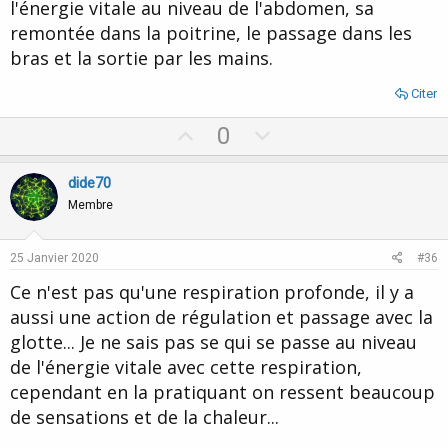
l'énergie vitale au niveau de l'abdomen, sa
remontée dans la poitrine, le passage dans les
bras et la sortie par les mains.
Citer
U
D
0
p
o
v
w
dide70
o
n
Membre
t
v
e
o
25 Janvier 2020
#36
t
Ce n'est pas qu'une respiration profonde, il y a
e
aussi une action de régulation et passage avec la
glotte... Je ne sais pas se qui se passe au niveau
de l'énergie vitale avec cette respiration,
cependant en la pratiquant on ressent beaucoup
de sensations et de la chaleur...