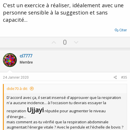
C'est un exercice à réaliser, idéalement avec une
personne sensible à la suggestion et sans
capacité...
Citer
U
D
0
p
o
v
w
cl7777
o
n
Membre
t
v
e
o
24 Janvier 2020
#35
t
dide70 à dit:
e
D'accord avec ça, il serait insensé d'approuver que la respiration
n'a aucune incidence... à l'occasion tu devrais essayer la
Ujjayi
respiration
réputée pour augmenter le niveau
d'énergie...
mais comment as-tu vérifié que la respiration abdominale
augmentait l'énergie vitale ? Avec le pendule et l'échelle de bovis ?