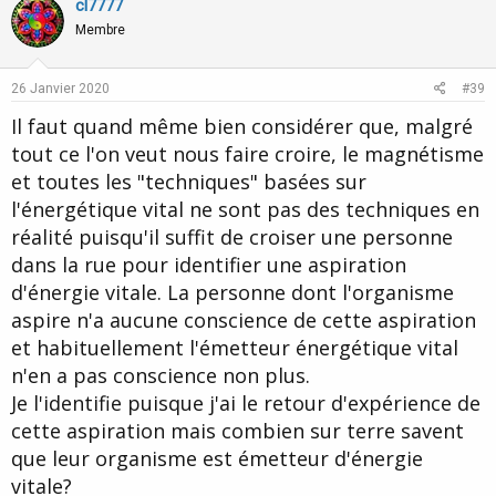
v
w
cl7777
o
n
Membre
t
v
e
o
26 Janvier 2020
#39
t
Il faut quand même bien considérer que, malgré
e
tout ce l'on veut nous faire croire, le magnétisme
et toutes les "techniques" basées sur
l'énergétique vital ne sont pas des techniques en
réalité puisqu'il suffit de croiser une personne
dans la rue pour identifier une aspiration
d'énergie vitale. La personne dont l'organisme
aspire n'a aucune conscience de cette aspiration
et habituellement l'émetteur énergétique vital
n'en a pas conscience non plus.
Je l'identifie puisque j'ai le retour d'expérience de
cette aspiration mais combien sur terre savent
que leur organisme est émetteur d'énergie
vitale?