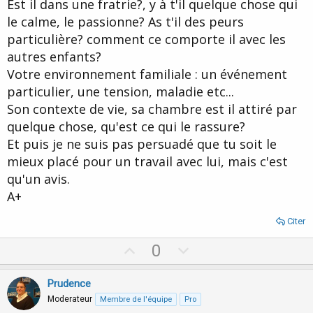
Est il dans une fratrie?, y à t'il quelque chose qui
le calme, le passionne? As t'il des peurs
particulière? comment ce comporte il avec les
autres enfants?
Votre environnement familiale : un événement
particulier, une tension, maladie etc...
Son contexte de vie, sa chambre est il attiré par
quelque chose, qu'est ce qui le rassure?
Et puis je ne suis pas persuadé que tu soit le
mieux placé pour un travail avec lui, mais c'est
qu'un avis.
A+
Citer
U
D
0
p
o
v
w
Prudence
o
n
Moderateur
Membre de l'équipe
Pro