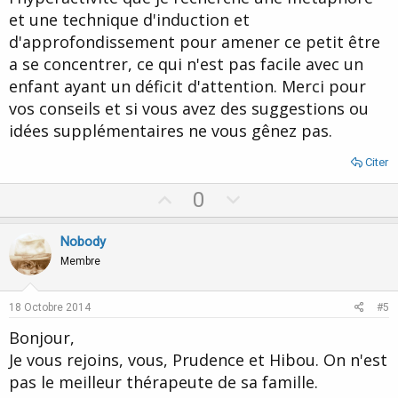
et une technique d'induction et
d'approfondissement pour amener ce petit être
a se concentrer, ce qui n'est pas facile avec un
enfant ayant un déficit d'attention. Merci pour
vos conseils et si vous avez des suggestions ou
idées supplémentaires ne vous gênez pas.
Citer
U
D
0
p
o
v
w
Nobody
o
n
Membre
t
v
e
o
18 Octobre 2014
#5
t
Bonjour,
e
Je vous rejoins, vous, Prudence et Hibou. On n'est
pas le meilleur thérapeute de sa famille.