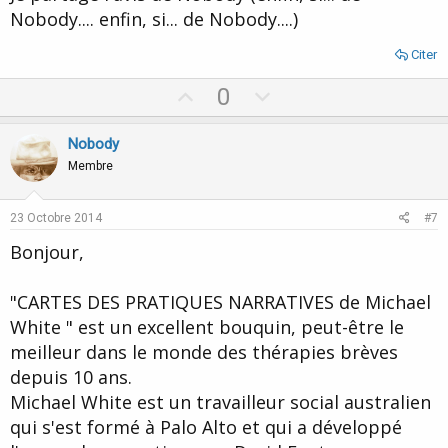
Nobody.... enfin, si... de Nobody....)
Citer
U
D
0
p
o
v
w
Nobody
o
n
Membre
t
v
e
o
23 Octobre 2014
#7
t
Bonjour,
e
"CARTES DES PRATIQUES NARRATIVES de Michael
White " est un excellent bouquin, peut-être le
meilleur dans le monde des thérapies brèves
depuis 10 ans.
Michael White est un travailleur social australien
qui s'est formé à Palo Alto et qui a développé