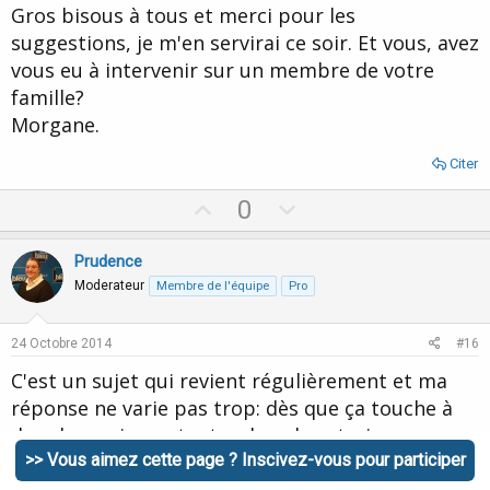
Gros bisous à tous et merci pour les
suggestions, je m'en servirai ce soir. Et vous, avez
vous eu à intervenir sur un membre de votre
famille?
Morgane.
Citer
U
D
0
p
o
v
w
Prudence
o
n
Moderateur
Membre de l'équipe
Pro
t
v
e
o
24 Octobre 2014
#16
t
C'est un sujet qui revient régulièrement et ma
e
réponse ne varie pas trop: dès que ça touche à
des choses importantes, lourdes etc. je
n'approche pas de mes proches. Je dépanne juste
>> Vous aimez cette page ? Inscivez-vous pour participer
pour des bobos de temps en temps: un peu de