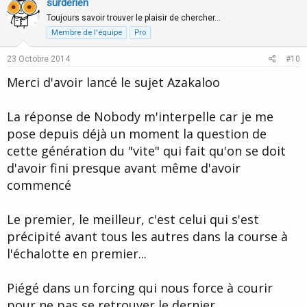
v
w
surderien
o
n
Toujours savoir trouver le plaisir de chercher…
t
v
Membre de l'équipe
Pro
e
o
23 Octobre 2014
#10
t
Merci d'avoir lancé le sujet Azakaloo
e
La réponse de Nobody m'interpelle car je me
pose depuis déjà un moment la question de
cette génération du "vite" qui fait qu'on se doit
d'avoir fini presque avant même d'avoir
commencé
Le premier, le meilleur, c'est celui qui s'est
précipité avant tous les autres dans la course à
l'échalotte en premier...
Piégé dans un forcing qui nous force à courir
pour ne pas se retrouver le dernier...