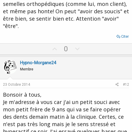
semelles orthopédiques (comme lui, mon client),
et même pas honte! On peut "avoir des soucis" et
être bien, se sentir bien etc. Attention "avoir"
"être".
Citer
U
D
0
p
o
v
w
Hypno-Morgane24
o
n
Membre
t
v
e
o
23 Octobre 2014
#12
t
Bonsoir à tous,
e
Je m'adresse à vous car j'ai un petit souci avec
mon petit frère de 9 ans qui va se faire opérer
des dents demain matin à la clinique. Certes, ce
n'est pas très long mais je le sens stressé et
hyperactif ce soir. J'ai essayé quelques bases que