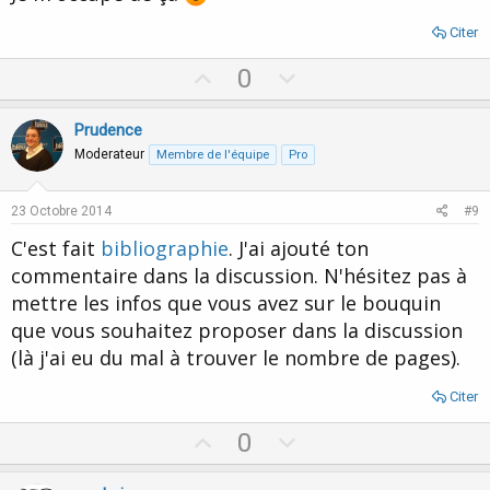
e
Citer
U
D
0
p
o
v
w
Prudence
o
n
Moderateur
Membre de l'équipe
Pro
t
v
e
o
23 Octobre 2014
#9
t
C'est fait
bibliographie
. J'ai ajouté ton
e
commentaire dans la discussion. N'hésitez pas à
mettre les infos que vous avez sur le bouquin
que vous souhaitez proposer dans la discussion
(là j'ai eu du mal à trouver le nombre de pages).
Citer
U
D
0
p
o