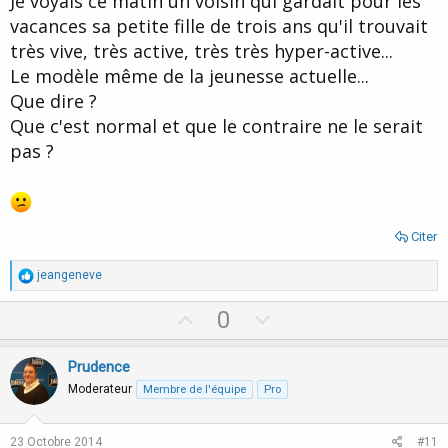
Je voyais ce matin un voisin qui gardait pour les
vacances sa petite fille de trois ans qu'il trouvait
très vive, très active, très très hyper-active...
Le modèle même de la jeunesse actuelle...
Que dire ?
Que c'est normal et que le contraire ne le serait
pas ?
Citer
R
jeangeneve
é
a
U
D
0
c
p
o
t
i
v
w
Prudence
o
o
n
n
Moderateur
Membre de l'équipe
Pro
s
t
v
:
e
o
23 Octobre 2014
#11