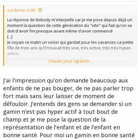
t
surderien à dit:
e
La réponse de Nobody m'interpelle car je me pose depuis déjà un
moment la question de cette génération du "vite" qui fait qu'on se
doit d'avoir fini presque avant même d'avoir commencé
[...]
Je voyais ce matin un voisin qui gardait pour les vacances sa petite
fille de trois ans qu'il trouvait très vive, très active, très très hyper-
active...
Le modèle même de la jeunesse actuelle...
Cliquez pour agrandir...
Que dire ?
Que c'est normal et que le contraire ne le serait pas ?
J'ai l'impression qu'on demande beaucoup aux
enfants de ne pas bouger, de ne pas parler trop
fort mais sans leur laisser de moment de
défouloir. J'entends des gens se demander si un
gamin n'est pas hyper actif à tout bout de
champ et je me pose la question de la
représentation de l'enfant et de l'enfant en
bonne santé. Pour moi un gamin en bonne santé