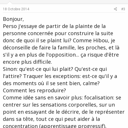
t
v
e
o
18 Octobre 2014
#3
t
Bonjour,
e
Perso j'essaye de partir de la plainte de la
personne concernée pour construire la suite
donc de quoi il se plaint lui? Comme Hibou, je
déconseille de faire la famille, les proches, et là
s'il y a en plus de l'opposition... ça risque d'être
encore plus difficile.
Sinon: qu'est-ce qui lui plait? Qu'est-ce qui
l'attire? Traquer les exceptions: est-ce qu'il y a
des moments où il se sent bien, calme?
Comment les reproduire?
Comme idée sans en savoir plus: focalisation: se
centrer sur les sensations corporelles, sur un
point en essayant de le décrire, de le représenter
dans sa tête, tout ce qui peut aider à la
concentration (apprentissage progressif),