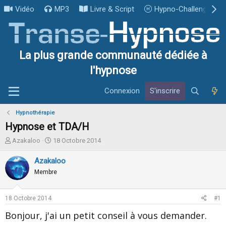
Vidéo
MP3
Livre & Script
Hypno-Challenge
La plus grande communauté dédiée à
l'hypnose
Connexion
S'inscrire
Hypnothérapie
Hypnose et TDA/H
I
D
Azakaloo
18 Octobre 2014
n
a
i
t
Azakaloo
t
e
Membre
i
d
a
e
t
d
18 Octobre 2014
#1
e
é
u
b
Bonjour, j'ai un petit conseil à vous demander.
r
u