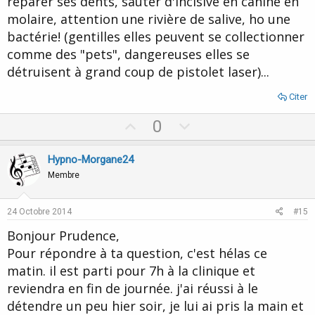
réparer ses dents, sauter d'incisive en canine en
molaire, attention une rivière de salive, ho une
bactérie! (gentilles elles peuvent se collectionner
comme des "pets", dangereuses elles se
détruisent à grand coup de pistolet laser)...
Citer
U
D
0
p
o
v
w
Hypno-Morgane24
o
n
Membre
t
v
e
o
24 Octobre 2014
#15
t
Bonjour Prudence,
e
Pour répondre à ta question, c'est hélas ce
matin. il est parti pour 7h à la clinique et
reviendra en fin de journée. j'ai réussi à le
détendre un peu hier soir, je lui ai pris la main et