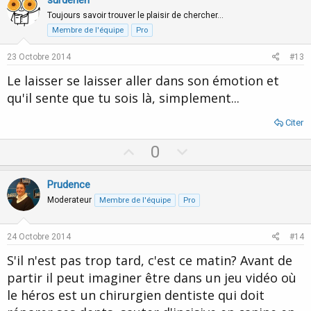
v
w
surderien
o
n
Toujours savoir trouver le plaisir de chercher…
t
v
Membre de l'équipe
Pro
e
o
23 Octobre 2014
#13
t
Le laisser se laisser aller dans son émotion et
e
qu'il sente que tu sois là, simplement...
Citer
U
D
0
p
o
v
w
Prudence
o
n
Moderateur
Membre de l'équipe
Pro
t
v
e
o
24 Octobre 2014
#14
t
S'il n'est pas trop tard, c'est ce matin? Avant de
e
partir il peut imaginer être dans un jeu vidéo où
le héros est un chirurgien dentiste qui doit