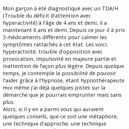
d
t
Mon garçon à été diagnostiqué avec un TDA/H
e
l
(Trouble du déficit d'attention avec
a
hyperactivité) à l'âge de 4 ans et demi, il a
d
i
maintenant 6 ans et demi. Depuis ce jour il à pris
s
3 médicaments différents pour calmer les
c
symptômes rattachés à cet état. Les voici;
u
s
hyperactivité, trouble d'opposition avec
s
provocation, impulsivité en majeure partie et
i
inattention de façon plus légère. Depuis quelque
o
n
temps, je contemple la possibilité de pouvoir
l'aider grâce à l'hypnose, étant hypnothérapeute
moi même j'ai déjà quelques pistes sur la
démarche que je pourrais emprunter mais sans
plus.
Alors, si il y en a parmi vous qui auraient
quelques conseils, que ce soit une métaphore,
une technique d'approche, une technique