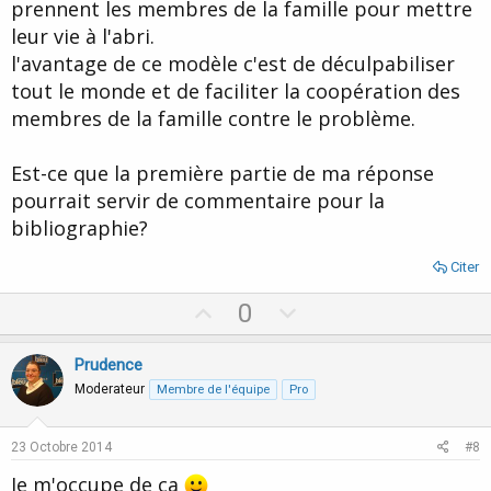
prennent les membres de la famille pour mettre
leur vie à l'abri.
l'avantage de ce modèle c'est de déculpabiliser
tout le monde et de faciliter la coopération des
membres de la famille contre le problème.
Est-ce que la première partie de ma réponse
pourrait servir de commentaire pour la
bibliographie?
Citer
U
D
0
p
o
v
w
Prudence
o
n
Moderateur
Membre de l'équipe
Pro
t
v
e
o
23 Octobre 2014
#8
t
Je m'occupe de ça