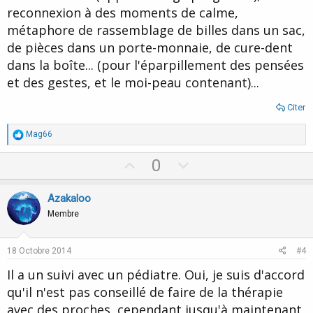
reconnexion à des moments de calme,
métaphore de rassemblage de billes dans un sac,
de pièces dans un porte-monnaie, de cure-dent
dans la boîte... (pour l'éparpillement des pensées
et des gestes, et le moi-peau contenant)...
Citer
R
Mag66
é
a
U
D
0
c
p
o
t
i
v
w
Azakaloo
o
o
n
n
Membre
s
t
v
:
e
o
18 Octobre 2014
#4
t
Il a un suivi avec un pédiatre. Oui, je suis d'accord
e
qu'il n'est pas conseillé de faire de la thérapie
avec des proches, cependant jusqu'à maintenant