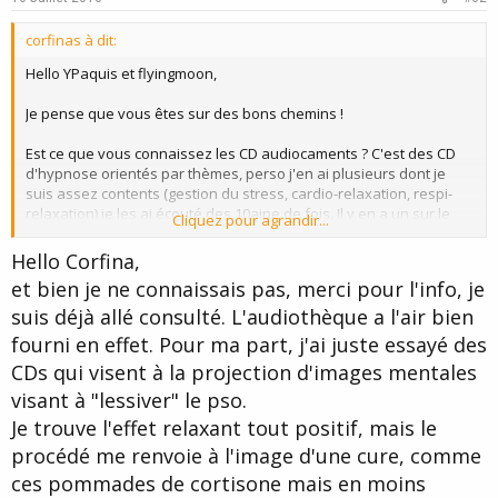
t
corfinas à dit:
e
Hello YPaquis et flyingmoon,
Je pense que vous êtes sur des bons chemins !
Est ce que vous connaissez les CD audiocaments ? C'est des CD
d'hypnose orientés par thèmes, perso j'en ai plusieurs dont je
suis assez contents (gestion du stress, cardio-relaxation, respi-
relaxation) je les ai écouté des 10aine de fois. Il y en a un sur le
Cliquez pour agrandir...
pso:
Hello Corfina,
CD Thérapeutique AUDIOCAMENT Méta-relaxation "Gérer le
et bien je ne connaissais pas, merci pour l'info, je
Psoriasis"
suis déjà allé consulté. L'audiothèque a l'air bien
La difficulté à exprimer ses émotions, la peur de déplaire aux autres
fourni en effet. Pour ma part, j'ai juste essayé des
en osant dire NON et la mauvaise gestion d'une trop grande
CDs qui visent à la projection d'images mentales
générosité sont quelques facteurs importants dans le
déclenchement de crises de psoriasis ou dans la chronicité de
visant à "lessiver" le pso.
certaines lésions psoriasiques. Dans ces situations, le subconscient
Je trouve l'effet relaxant tout positif, mais le
envoie un message pour vous dire de prendre du recul. Ce message
procédé me renvoie à l'image d'une cure, comme
utilise le terrain héréditaire qui est le vôtre en déclenchant la
réaction cutanée ou articulaire que vous connaissez. Le contenu de
ces pommades de cortisone mais en moins
ce CD aide à comprendre ce message en le décryptant