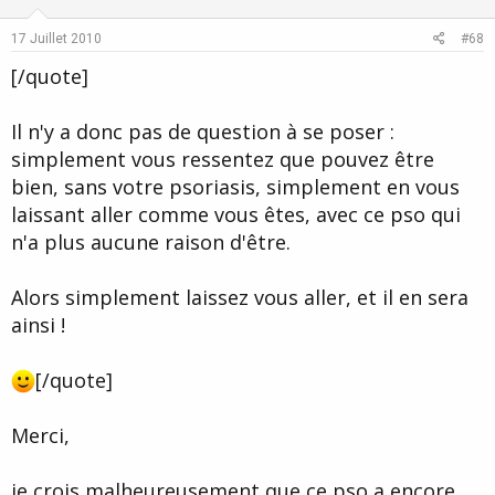
t
v
enfin être bien tout simplement.
e
o
17 Juillet 2010
#68
Je n'arrive pas à répondre à votre question "que vous manquerait
t
[/quote]
il?". Ca va venir
e
Il n'y a donc pas de question à se poser :
simplement vous ressentez que pouvez être
bien, sans votre psoriasis, simplement en vous
laissant aller comme vous êtes, avec ce pso qui
n'a plus aucune raison d'être.
Alors simplement laissez vous aller, et il en sera
ainsi !
[/quote]
Merci,
je crois malheureusement que ce pso a encore