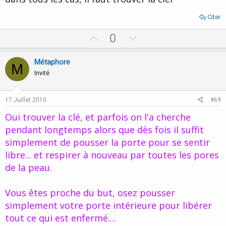
Citer
U
D
0
p
o
v
w
Métaphore
M
o
n
Invité
t
v
e
o
17 Juillet 2010
#69
t
Oui trouver la clé, et parfois on l'a cherche
e
pendant longtemps alors que dès fois il suffit
simplement de pousser la porte pour se sentir
libre... et respirer à nouveau par toutes les pores
de la peau.
Vous êtes proche du but, osez pousser
simplement votre porte intérieure pour libérer
tout ce qui est enfermé....