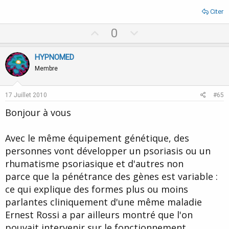
Citer
U
D
0
p
o
v
w
HYPNOMED
o
n
Membre
t
v
e
o
17 Juillet 2010
#65
t
Bonjour à vous
e
Avec le même équipement génétique, des
personnes vont développer un psoriasis ou un
rhumatisme psoriasique et d'autres non
parce que la pénétrance des gènes est variable :
ce qui explique des formes plus ou moins
parlantes cliniquement d'une même maladie
Ernest Rossi a par ailleurs montré que l'on
pouvait intervenir sur le fonctionnement