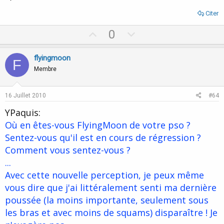
Citer
U
D
0
p
o
v
w
flyingmoon
F
o
n
Membre
t
v
e
o
16 Juillet 2010
#64
t
YPaquis:
e
Où en êtes-vous FlyingMoon de votre pso ?
Sentez-vous qu'il est en cours de régression ?
Comment vous sentez-vous ?
...
Avec cette nouvelle perception, je peux même
vous dire que j'ai littéralement senti ma dernière
poussée (la moins importante, seulement sous
les bras et avec moins de squams) disparaître ! Je