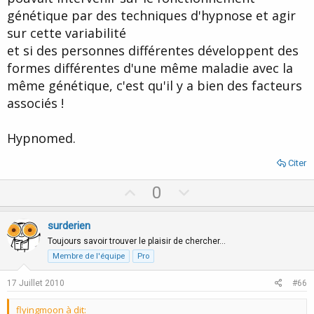
génétique par des techniques d'hypnose et agir
sur cette variabilité
et si des personnes différentes développent des
formes différentes d'une même maladie avec la
même génétique, c'est qu'il y a bien des facteurs
associés !
Hypnomed.
Citer
U
D
0
p
o
v
w
surderien
o
n
Toujours savoir trouver le plaisir de chercher…
t
v
Membre de l'équipe
Pro
e
o
17 Juillet 2010
#66
t
e
flyingmoon à dit: