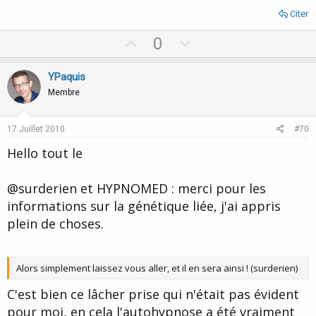
Citer
U
D
0
p
o
v
w
YPaquis
o
n
Membre
t
v
e
o
17 Juillet 2010
#70
t
Hello tout le
e
@surderien et HYPNOMED : merci pour les
informations sur la génétique liée, j'ai appris
plein de choses.
Alors simplement laissez vous aller, et il en sera ainsi ! (surderien)
C'est bien ce lâcher prise qui n'était pas évident
pour moi, en cela l'autohypnose a été vraiment