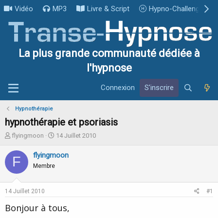
Vidéo
MP3
Livre & Script
Hypno-Challenge
La plus grande communauté dédiée à
l'hypnose
Connexion
S'inscrire
Hypnothérapie
hypnothérapie et psoriasis
I
D
flyingmoon
14 Juillet 2010
n
a
i
t
flyingmoon
F
t
e
Membre
i
d
a
e
t
d
14 Juillet 2010
#1
e
é
u
b
Bonjour à tous,
r
u