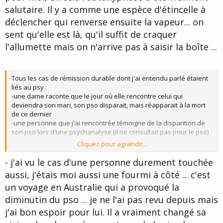
salutaire. Il y a comme une espèce d'étincelle à
déclencher qui renverse ensuite la vapeur... on
sent qu'elle est là, qu'il suffit de craquer
l'allumette mais on n'arrive pas à saisir la boîte ...
Tous les cas de rémission durable dont j'ai entendu parlé étaient
liés au psy :
-une dame raconte que le jour où elle rencontre celui qui
deviendra son mari, son pso disparait, mais réapparait à la mort
de ce dernier
-une personne que j'ai rencontrée témoigne de la disparition de
son pso lors d'une psychanalyse (il ne consultait pas pour le pso)
Cliquez pour agrandir...
dans tous les cas, il faut trouver la clef (FlyingMoon)
- j'ai vu le cas d'une personne durement touchée
aussi, j'étais moi aussi une fourmi à côté ... c'est
un voyage en Australie qui a provoqué la
diminutin du pso ... je ne l'ai pas revu depuis mais
j'ai bon espoir pour lui. Il a vraiment changé sa