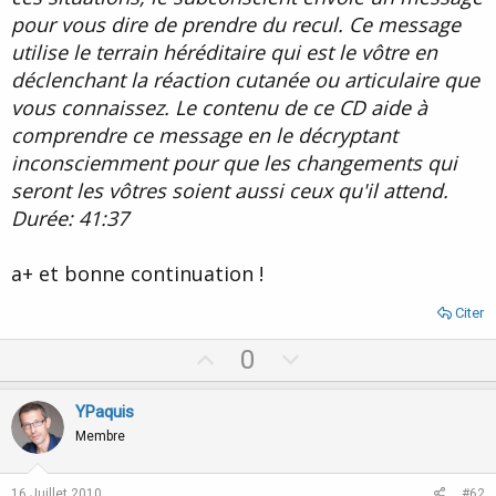
pour vous dire de prendre du recul. Ce message
utilise le terrain héréditaire qui est le vôtre en
déclenchant la réaction cutanée ou articulaire que
vous connaissez. Le contenu de ce CD aide à
comprendre ce message en le décryptant
inconsciemment pour que les changements qui
seront les vôtres soient aussi ceux qu'il attend.
Durée: 41:37
a+ et bonne continuation !
Citer
U
D
0
p
o
v
w
YPaquis
o
n
Membre
t
v
e
o
16 Juillet 2010
#62