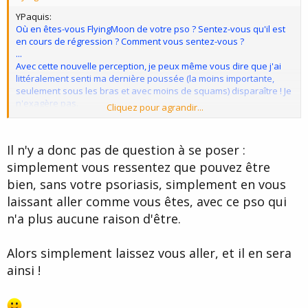
YPaquis:
Où en êtes-vous FlyingMoon de votre pso ? Sentez-vous qu'il est
en cours de régression ? Comment vous sentez-vous ?
...
Avec cette nouvelle perception, je peux même vous dire que j'ai
littéralement senti ma dernière poussée (la moins importante,
seulement sous les bras et avec moins de squams) disparaître ! Je
n'exagère pas.
Cliquez pour agrandir...
Bon, mon pso a toujours été la depuis sept ans (grosse poussée
résorbée par UV) et ce qui restait a été comme un "foyer" de base
Il n'y a donc pas de question à se poser :
pour une jolie prolifération sur les quatre dernières années.
simplement vous ressentez que pouvez être
Contrairement aux années précédentes, je commence à penser
plus fondamentalement mon pso en termes psy qu'avant. J'avais
bien, sans votre psoriasis, simplement en vous
bien fait le lien entre les évènements de ma vie et le pso
laissant aller comme vous êtes, avec ce pso qui
auparavant, mais je crois que j'en ai vraiment pris conscience cet
hiver, où j'ai fais une poussée dont l'origine psy était évidente.
n'a plus aucune raison d'être.
Aujourd'hui je suis un jour optimiste, un jour moins optimiste
(comme aujourd'hui ou le pso se manifeste). J'ai fait une cure
Alors simplement laissez vous aller, et il en sera
thermale au printemps et pas mal de plage par la suite. Donc ma
peau n'est plus comparable. Mais je sens bien que je n'en ai pas
ainsi !
encore finit.
Néanmoins je me sens de plus en plus proche du but.