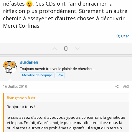
néfastes
. Ces CDs ont l'air d'enraciner la
inconsciemment pour que les changements qui seront les vôtres
soient aussi ceux qu'il attend. Durée: 41:37
réflexion plus profondément. Sûrement un autre
chemin à essayer et d'autres choses à découvrir.
a+ et bonne continuation !
Merci Corfinas
Citer
U
D
0
p
o
v
w
surderien
o
n
Toujours savoir trouver le plaisir de chercher…
t
v
Membre de l'équipe
Pro
e
o
16 Juillet 2010
#63
t
e
flyingmoon à dit:
Bonjour a tous !
Je suis assez d'accord avec vous ypaquis concernant la génétique
et le pso. En fait, d'après moi, le pso se manifestent chez nous là
ou d'autres auront des problèmes digestifs... il s'agit d'un terrain.