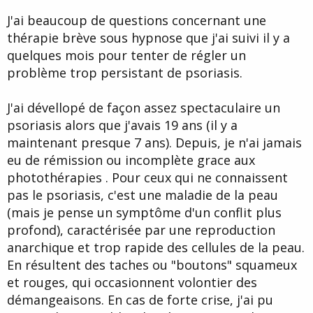
d
t
J'ai beaucoup de questions concernant une
e
l
thérapie brève sous hypnose que j'ai suivi il y a
a
quelques mois pour tenter de régler un
d
i
problème trop persistant de psoriasis.
s
c
J'ai dévellopé de façon assez spectaculaire un
u
s
psoriasis alors que j'avais 19 ans (il y a
s
maintenant presque 7 ans). Depuis, je n'ai jamais
i
eu de rémission ou incomplète grace aux
o
n
photothérapies . Pour ceux qui ne connaissent
pas le psoriasis, c'est une maladie de la peau
(mais je pense un symptôme d'un conflit plus
profond), caractérisée par une reproduction
anarchique et trop rapide des cellules de la peau.
En résultent des taches ou "boutons" squameux
et rouges, qui occasionnent volontier des
démangeaisons. En cas de forte crise, j'ai pu