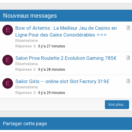
t
i
Nouveaux messages
o
n
Bow of Artemis : Le Meilleur Jeu de Casino en
E
r
Ligne Pour des Gains Considérables ⭐⭐⭐
t
Elisemisloma
i
Réponses
0
Il y'a 27 minutes
c
Salon Prive Roulette 2 Evolution Gaming 785€
l
E
r
Elisemisloma
e
t
Réponses
0
Il y'a 28 minutes
i
Sailor Girls -- online slot Slot Factory 319£
E
c
r
Elisemisloma
l
t
Réponses
0
Il y'a 29 minutes
e
i
Voir plus…
c
l
e
Partager cette page