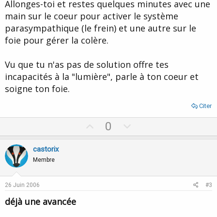
Allonges-toi et restes quelques minutes avec une
main sur le coeur pour activer le système
parasympathique (le frein) et une autre sur le
foie pour gérer la colère.
Vu que tu n'as pas de solution offre tes
incapacités à la "lumière", parle à ton coeur et
soigne ton foie.
Citer
U
D
0
p
o
v
w
castorix
o
n
Membre
t
v
e
o
26 Juin 2006
#3
t
déjà une avancée
e