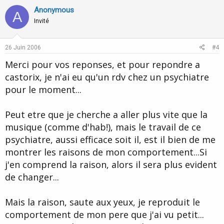
v
w
Anonymous
A
o
n
Invité
t
v
e
o
26 Juin 2006
#4
t
Merci pour vos reponses, et pour repondre a
e
castorix, je n'ai eu qu'un rdv chez un psychiatre
pour le moment...
Peut etre que je cherche a aller plus vite que la
musique (comme d'hab!), mais le travail de ce
psychiatre, aussi efficace soit il, est il bien de me
montrer les raisons de mon comportement...Si
j'en comprend la raison, alors il sera plus evident
de changer...
Mais la raison, saute aux yeux, je reproduit le
comportement de mon pere que j'ai vu petit...