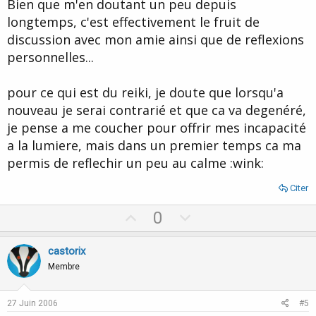
Bien que m'en doutant un peu depuis
longtemps, c'est effectivement le fruit de
discussion avec mon amie ainsi que de reflexions
personnelles...
pour ce qui est du reiki, je doute que lorsqu'a
nouveau je serai contrarié et que ca va degenéré,
je pense a me coucher pour offrir mes incapacité
a la lumiere, mais dans un premier temps ca ma
permis de reflechir un peu au calme :wink:
Citer
U
D
0
p
o
v
w
castorix
o
n
Membre
t
v
e
o
27 Juin 2006
#5