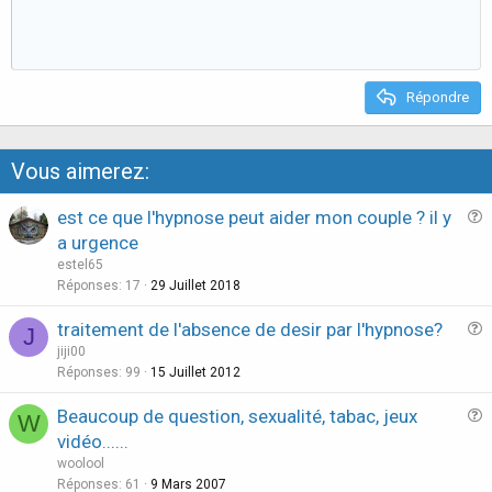
t
v
e
o
t
e
Répondre
Vous aimerez:
est ce que l'hypnose peut aider mon couple ? il y
u
a urgence
e
estel65
s
Réponses
17
29 Juillet 2018
t
traitement de l'absence de desir par l'hypnose?
i
J
u
jiji00
o
e
Réponses
99
15 Juillet 2012
n
s
Beaucoup de question, sexualité, tabac, jeux
W
t
u
vidéo......
i
e
woolool
o
s
Réponses
61
9 Mars 2007
n