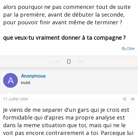
alors pourquoi ne pas commencer tout de suite
par la première, avant de débuter la seconde,
pour pouvoir finir avant même de terminer ?
que veux-tu vraiment donner à ta compagne ?
Citer
U
D
0
p
o
v
w
Anonymous
A
o
n
Invité
t
v
e
o
17 Juillet 2006
#6
t
Je viens de me separer d'un gars qui je crois est
e
formidable qui d'apres ma propre analyse est
dans la meme situation que toi, mais qui ne le
voit pas encore contrairement a toi. Parceque lui