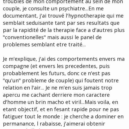
troubles de mon comportement au sein de mon
d
t
couple, je consulte un psychiatre...En me
e
l
documentant, j'ai trouvé l'hypnotherapie qui me
a
semblait seduisante tant par ses resultats que
d
i
par la rapidité de la therapie face a d'autres plus
s
"conventionelles" mais aussi le panel de
c
problemes semblant etre traité...
u
s
s
Je m'explique, j'ai des comportements envers ma
i
compagne (et envers les precedentes, puis
o
n
probablement les futurs, donc ce n'est pas
"qu'un" probleme de couple) qui foutent notre
relation en l'air... Je ne m'en suis jamais trop
apercu me cachant derriere mon caractere
d'homme un brin macho et viril...Mais voila, en
etant objectif, et en fesant rapide pour ne pas
fatiguer tout le monde : je cherche a dominer en
permanance, l rabaisse, j'aimerai obtenir