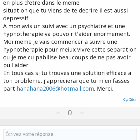
en plus d'etre dans le meme
situation que tu viens de te decrire il est aussi
depressif.
A mon avis un suivi avec un psychiatre et une
hypnotherapie va pouvoir t'aider enormement.
Moi meme je vais commencer a suivre une
hypnotherapie pour meiux vivre cette separation
ou je me culpabilise beaucoups de ne pas avoir
pu l'aider.
En tous cas si tu trouves une solution efficace a
ton probleme, j'apprecierai que tu m'en fasses
part
hanahana2006@hotmail.com
. Merci.
Citer
U
D
0
p
o
v
w
o
n