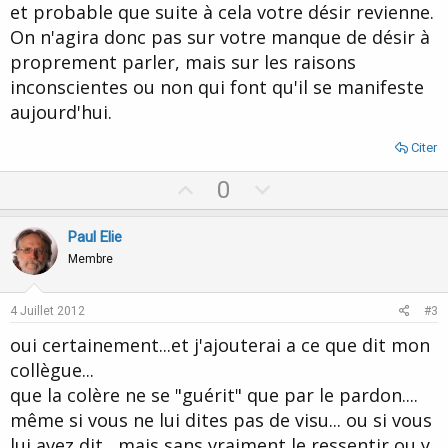
et probable que suite à cela votre désir revienne.
On n'agira donc pas sur votre manque de désir à
proprement parler, mais sur les raisons
inconscientes ou non qui font qu'il se manifeste
aujourd'hui.
Citer
U
D
0
p
o
v
w
Paul Elie
o
n
Membre
t
v
e
o
4 Juillet 2012
#3
t
oui certainement...et j'ajouterai a ce que dit mon
e
collègue...
que la colère ne se "guérit" que par le pardon....
même si vous ne lui dites pas de visu... ou si vous
lui avez dit , mais sans vraiment le ressentir ou y