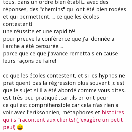
tous, dans un ordre bien établi... avec des
c'est la difference entre l'hypnotherapie et la psychotherapie!
réponses, des "chemins" qui ont été bien rodées
mon mari focalise tellement sur mon absence de désir qu'il me
met un poids autrement plus lourd à porter, d'où ma recherche de
et qui permettent..... ce que les écoles
thérapies brèves... j'ai fait de l'emdr, qui se révèle bien mais qui
contestent!
génère justement des torrents de colère que je ne sais plus
contenir...
une réussite et une rapidité!
c'est la qu'il faut agir!
pour preuve la conférence que j'ai donnée a
voilà.... pour ce qui est des séances filmées.... là comme ça vous
l'arche a été censurée....
me faites peur, dites m'en un peu plus, quelle thérapies et
méthodes vous utilisez, avez-vous des recommandations de
parce que ce que j'avance remettais en cause
praticiens, si ça peut être résolvable en 5 séances je serai très
leurs façons de faire!
heureuse.
j'aimerai bien vous recommander quelqu'un.... malheureusement
je ne connais personne qui ai l’expérience et le savoir!
ce que les écoles contestent, et si les hypnos ne
pour ce qui est de ces videos c'est seulement si vous en
pratiquent pas la régression plus souvent ,c'est
comprenez le bénéfice pour vous et si vous le permettez
l’éducation d'autres hypnothérapeutes!
que le sujet si il a été abordé comme vous dites....
car avec cette méthode et la régression somnambulique.... après
est très peu pratiqué ,car ,ils en ont peur!
la séance vous ne vous souvenez pas de ce qui c'est passé
ce qui est compréhensible car cela n'as rien a
pendant la séance! donc pour vous c'est une assurance+ un bon
souvenir!
voir avec l'eriksonnien, métaphores et
histoires
moi je n'utiliserai cette vidéo que si vous m'y autorisez sinon elle
qu'ils "racontent aux clients! (j'exagère un petit
restera dans mes archives privées... pour des raisons légales....
car j'ai aussi besoin de protection!
peu!)
c'est aussi pourquoi je vous propose de faire cette thérapie dans