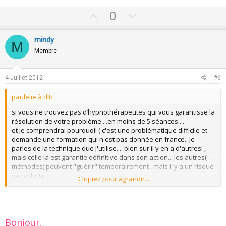
U
D
0
p
o
v
w
mindy
M
o
n
Membre
t
v
e
o
4 Juillet 2012
#6
t
paulelie à dit:
e
si vous ne trouvez pas d’hypnothérapeutes qui vous garantisse la
résolution de votre problème....en moins de 5 séances....
et je comprendrai pourquoi! ( c'est une problématique difficile et
demande une formation qui n'est pas donnée en france.. je
parles de la technique que j'utilise.... bien sur il y en a d'autres! ,
mais celle la est garantie définitive dans son action... les autres(
méthodes) peuvent "guérir" temporairement , mais il y a un risque
de rechute,
Cliquez pour agrandir...
ou ils vous demanderons des sommes astronomiques et
beaucoup plus de séances!)
Bonjour,