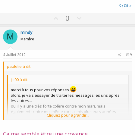
un hôpital en présence d'un médecin....
Citer
aussi c'est pour cela que je propose un tarif ( préférentiel) qui
sera a négocier avec l’hôpital ou le médecin si vous désirez en
U
D
0
avoir un présent.... sinon... la vidéo pour moi sera une protection
p
o
pour vous et pour moi que tout ce passe bien comme je vous l'ai
v
w
expliqué!
mindy
M
mais d’après ce que vous me dites ( ici!) je pense que il est
o
n
Membre
possible de ne pas avoir a appliquer toute la méthode...
si vous ne
t
v
trouvez pas dans votre passé pendant la régression de
e
o
problèmes traumatiques enterrés/et /ou graves
...........ce qui veut
4 Juillet 2012
#19
dire pour vous éventuellement moins de séances ! ( 2 ou 3)
t
je rappelle ici que la confidentialité de ce qui se passes pendant
paulelie à dit:
e
les séances entre un hypno et son client est un must et fais partie
du "contrat" je sais pour mes collègues cela va de soi , mais je ne
jiji00 à dit:
sais pas ce que vous en savez et ça ne fait pas de mal de le
répéter!
merci à tous pour vos réponses
pour votre information vous pouvez lire.... un compte rendu
alors, je vais essayer de traiter les messages les uns après
complet de la méthode ici
:
https://www.transe-
les autres...
hypnose.com/sujet/cal-banyan-et-les-5-phases.1270/page-2
oui il y a une très forte colère contre mon mari, mais
mais attention c'est un cas particulier! grave car il s'agit d'une
également contre moi même car j'ai mis plusieurs années
cliente qui a ete abusée par son pere! et ce n'est pas votre cas....(
Cliquez pour agrandir...
avant de décider de prendre mon avenir en main
je l’espère! pour vous ! ) cette méthode est efficace car elle est
eh oui ....et plus vous attendez et plus la colère et d'autres
conçue pour les cas extrêmes....je ne dis que le votre est un cas
sentiments vont s'empiler dans votre inconscient (
Cliquez pour agrandir...
extrêmes!
Ca me semble être une croyance.
progression)
ici c'est un exposé complet de la méthode....