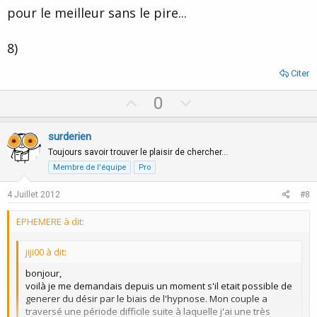
pour le meilleur sans le pire...
8)
Citer
U
D
0
p
o
v
w
surderien
o
n
Toujours savoir trouver le plaisir de chercher…
t
v
Membre de l'équipe
Pro
e
o
4 Juillet 2012
#8
t
e
EPHEMERE à dit:
jiji00 à dit:
bonjour,
voilà je me demandais depuis un moment s'il etait possible de
generer du désir par le biais de l'hypnose. Mon couple a
traversé une période difficile suite à laquelle j'ai une très