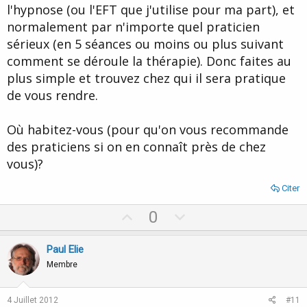
l'hypnose (ou l'EFT que j'utilise pour ma part), et
normalement par n'importe quel praticien
sérieux (en 5 séances ou moins ou plus suivant
comment se déroule la thérapie). Donc faites au
plus simple et trouvez chez qui il sera pratique
de vous rendre.
Où habitez-vous (pour qu'on vous recommande
des praticiens si on en connaît près de chez
vous)?
Citer
U
D
0
p
o
v
w
Paul Elie
o
n
Membre
t
v
e
o
4 Juillet 2012
#11