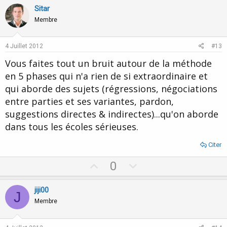
v
w
Sitar
o
n
Membre
t
v
e
o
4 Juillet 2012
#13
t
Vous faites tout un bruit autour de la méthode
e
en 5 phases qui n'a rien de si extraordinaire et
qui aborde des sujets (régressions, négociations
entre parties et ses variantes, pardon,
suggestions directes & indirectes)...qu'on aborde
dans tous les écoles sérieuses.
Citer
U
D
0
p
o
v
w
jiji00
J
o
n
Membre
t
v
e
o