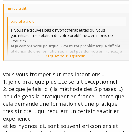
t
mindy à dit:
e
paulelie à dit:
si vous ne trouvez pas d’hypnothérapeutes qui vous
garantisse la résolution de votre problème....en moins de 5
séances....
et je comprendrai pourquoi! ( c'est une problématique difficile
et demande une formation qui n'est pas donnée en france.. je
Cliquez pour agrandir...
parles de la technique que j'utilise.... bien sur il y en a d'autres!
, mais celle la est garantie définitive dans son action... les
autres( méthodes) peuvent "guérir" temporairement , mais il y
Cliquez pour agrandir...
a un risque de rechute,
vous vous tromper sur mes intentions.....
ou ils vous demanderons des sommes astronomiques et
1. je ne pratique plus....ce serait exceptionnel!
beaucoup plus de séances!)
2. ce que je fais ici ( la méthode des 5 phases....)
Bonjour,
peu de gens la pratiquent en france....parce que
cela demande une formation et une pratique
Pourquoi dénigrer à ce point les autres façons de faire et vos
collègues praticiens? Je pense que votre publicité personnelle ne
très stricte.... qui requiert un certain savoir et
nécessite pas ce type de procédé, vous valez beaucoup mieux
expérience
que ça.
et les hypnos ici...sont souvent eriksoniens et