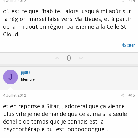
4 Juillet 2012
#14
t
où est ce que j'habite... alors jusqu'à mi août sur
e
la région marseillaise vers Martigues, et à partir
de la mi aout en région parisienne à la Celle St
Cloud..
Citer
U
D
0
p
o
v
w
jiji00
J
o
n
Membre
t
v
e
o
4 Juillet 2012
#15
t
et en réponse à Sitar, j'adorerai que ça vienne
e
plus vite je ne demande que cela, mais la seule
échelle de temps que je connais est la
psychothérapie qui est looooooongue...