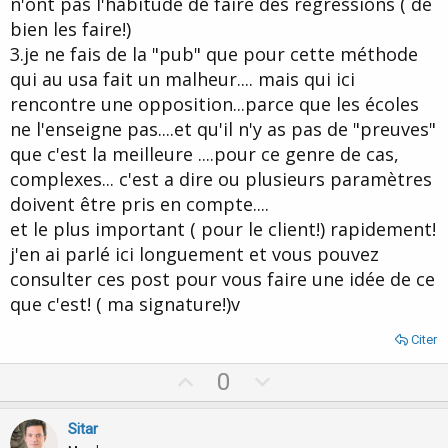
n'ont pas l'habitude de faire des régressions ( de
Que votre technique fonctionne sur cette personne, j'en serai la
bien les faire!)
première ravie; je souhaite de bonnes choses à jiji00, vous avez
3.je ne fais de la "pub" que pour cette méthode
fait le 1er pas le meilleur reste à venir.
qui au usa fait un malheur.... mais qui ici
rencontre une opposition...parce que les écoles
ne l'enseigne pas....et qu'il n'y as pas de "preuves"
que c'est la meilleure ....pour ce genre de cas,
complexes... c'est a dire ou plusieurs paramètres
doivent être pris en compte....
et le plus important ( pour le client!) rapidement!
j'en ai parlé ici longuement et vous pouvez
consulter ces post pour vous faire une idée de ce
que c'est! ( ma signature!)v
Citer
U
D
0
p
o
v
w
Sitar