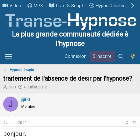
Vidéo
MP3
Livre & Script
Hypno-Challenge
La plus grande communauté dédiée à
l'hypnose
Connexion
S'inscrire
Hypnothérapie
traitement de l'absence de desir par l'hypnose?
I
D
jiji00
4 Juillet 2012
n
a
i
t
jiji00
J
t
e
Membre
i
d
a
e
t
d
4 Juillet 2012
#1
e
é
u
b
bonjour,
r
u