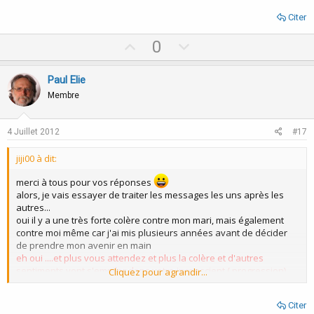
Citer
U
D
0
p
o
v
w
Paul Elie
o
n
Membre
t
v
e
o
4 Juillet 2012
#17
t
jiji00 à dit:
e
merci à tous pour vos réponses
alors, je vais essayer de traiter les messages les uns après les
autres...
oui il y a une très forte colère contre mon mari, mais également
contre moi même car j'ai mis plusieurs années avant de décider
de prendre mon avenir en main
eh oui ....et plus vous attendez et plus la colère et d'autres
sentiments vont s'empiler dans votre inconscient ( progression)
Cliquez pour agrandir...
oui je souhaite, en tout cas consciemment rester avec mon mari,
nous avons deux bébés et j'ai envie de vivre en harmonie avec
Citer
tout ce monde et éviter une rupture forcément douloureuse,