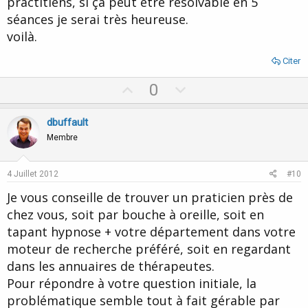
practitiens, si ça peut être résolvable en 5
séances je serai très heureuse.
voilà.
Citer
U
D
0
p
o
v
w
dbuffault
o
n
Membre
t
v
e
o
4 Juillet 2012
#10
t
Je vous conseille de trouver un praticien près de
e
chez vous, soit par bouche à oreille, soit en
tapant hypnose + votre département dans votre
moteur de recherche préféré, soit en regardant
dans les annuaires de thérapeutes.
Pour répondre à votre question initiale, la
problématique semble tout à fait gérable par