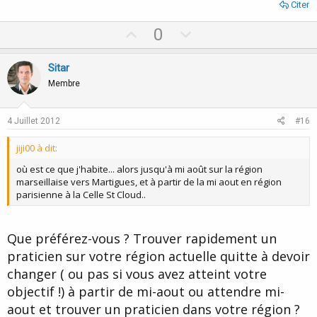
Citer
U
D
0
p
o
v
w
Sitar
o
n
Membre
t
v
e
o
4 Juillet 2012
#16
t
jiji00 à dit:
e
où est ce que j'habite... alors jusqu'à mi août sur la région
marseillaise vers Martigues, et à partir de la mi aout en région
parisienne à la Celle St Cloud..
Que préférez-vous ? Trouver rapidement un
praticien sur votre région actuelle quitte à devoir
changer ( ou pas si vous avez atteint votre
objectif !) à partir de mi-aout ou attendre mi-
aout et trouver un praticien dans votre région ?