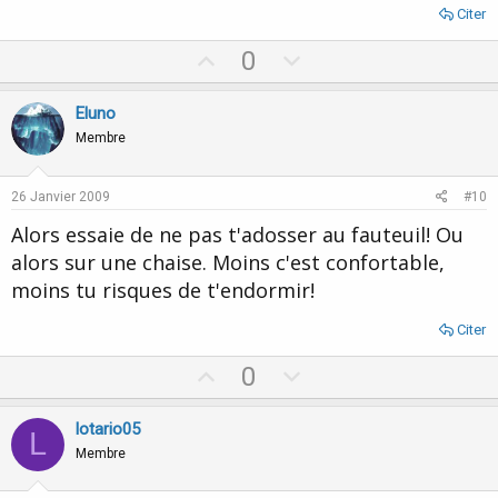
Citer
U
D
0
p
o
v
w
Eluno
o
n
Membre
t
v
e
o
26 Janvier 2009
#10
t
Alors essaie de ne pas t'adosser au fauteuil! Ou
e
alors sur une chaise. Moins c'est confortable,
moins tu risques de t'endormir!
Citer
U
D
0
p
o
v
w
lotario05
L
o
n
Membre
t
v