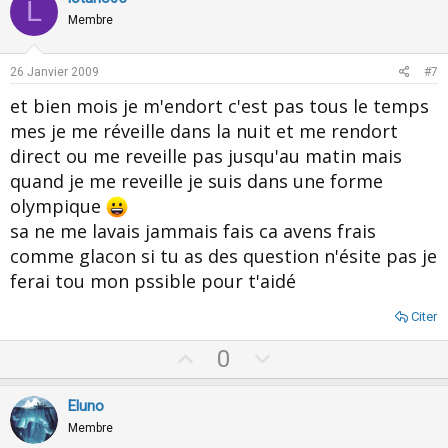
L
o
n
Membre
t
v
e
o
26 Janvier 2009
#7
t
et bien mois je m'endort c'est pas tous le temps
e
mes je me réveille dans la nuit et me rendort
direct ou me reveille pas jusqu'au matin mais
quand je me reveille je suis dans une forme
olympique
sa ne me lavais jammais fais ca avens frais
comme glacon si tu as des question n'ésite pas je
ferai tou mon pssible pour t'aidé
Citer
U
D
0
p
o
v
w
Eluno
o
n
Membre