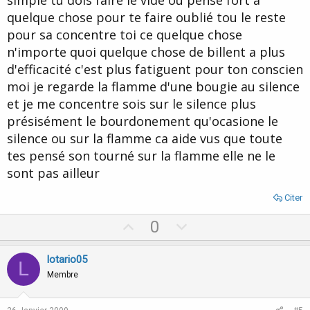
quelque chose pour te faire oublié tou le reste
pour sa concentre toi ce quelque chose
n'importe quoi quelque chose de billent a plus
d'efficacité c'est plus fatiguent pour ton conscien
moi je regarde la flamme d'une bougie au silence
et je me concentre sois sur le silence plus
présisément le bourdonement qu'ocasione le
silence ou sur la flamme ca aide vus que toute
tes pensé son tourné sur la flamme elle ne le
sont pas ailleur
Citer
U
D
0
p
o
v
w
lotario05
L
o
n
Membre
t
v
e
o