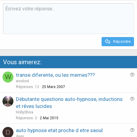
v
w
o
n
t
v
e
o
t
e
Répondre
Vous aimerez:
transe diferente, ou les memes???
W
u
woolool
e
Réponses
12
25 Mars 2007
s
Débutante questions auto-hypnose, inductions
t
u
et rêves lucides
i
e
HollyShiva
o
s
Réponses
3
2 Mai 2015
n
t
auto hypnose etat proche d etre saoul
i
D
u
daps
o