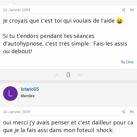
t
v
e
o
26 Janvier 2009
#8
t
Je croyais que c'est toi qui voulais de l'aide
e
Si tu t'endors pendant tes séances
d'autohypnose, c'est très simple : Fais-les assis
ou debout!
Citer
U
D
0
p
o
v
w
lotario05
L
o
n
Membre
t
v
e
o
26 Janvier 2009
#9
t
oui merci j'y avais penser et c'est dailleur pour ca
e
que je la fais assi dans mon foteuil :shock: