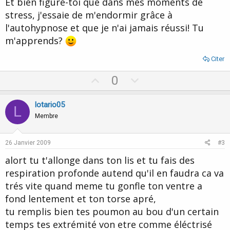
Et bien figure-toi que dans mes moments de
stress, j'essaie de m'endormir grâce à
l'autohypnose et que je n'ai jamais réussi! Tu
m'apprends?
Citer
U
D
0
p
o
v
w
lotario05
L
o
n
Membre
t
v
e
o
26 Janvier 2009
#3
t
alort tu t'allonge dans ton lis et tu fais des
e
respiration profonde autend qu'il en faudra ca va
trés vite quand meme tu gonfle ton ventre a
fond lentement et ton torse apré,
tu remplis bien tes poumon au bou d'un certain
temps tes extrémité von etre comme éléctrisé