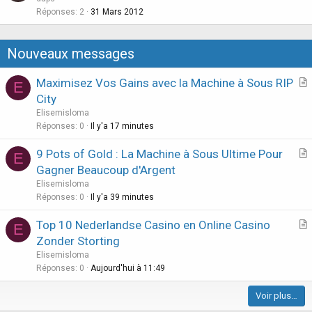
e
Réponses
2
31 Mars 2012
n
s
t
Nouveaux messages
i
o
Maximisez Vos Gains avec la Machine à Sous RIP
E
n
r
City
t
Elisemisloma
i
Réponses
0
Il y'a 17 minutes
c
9 Pots of Gold : La Machine à Sous Ultime Pour
l
E
r
Gagner Beaucoup d'Argent
e
t
Elisemisloma
i
Réponses
0
Il y'a 39 minutes
c
Top 10 Nederlandse Casino en Online Casino
l
E
r
Zonder Storting
e
t
Elisemisloma
i
Réponses
0
Aujourd'hui à 11:49
c
Voir plus…
l
e