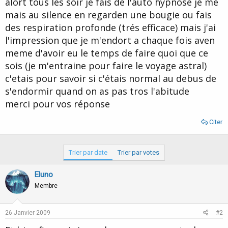
alort tous les soir je fais de l'auto hypnose je me
d
t
mais au silence en regarden une bougie ou fais
e
l
des respiration profonde (trés efficace) mais j'ai
a
l'impression que je m'endort a chaque fois aven
d
i
meme d'avoir eu le temps de faire quoi que ce
s
sois (je m'entraine pour faire le voyage astral)
c
c'etais pour savoir si c'étais normal au debus de
u
s
s'endormir quand on as pas tros l'abitude
s
merci pour vos réponse
i
o
Citer
n
Trier par date
Trier par votes
Eluno
Membre
26 Janvier 2009
#2