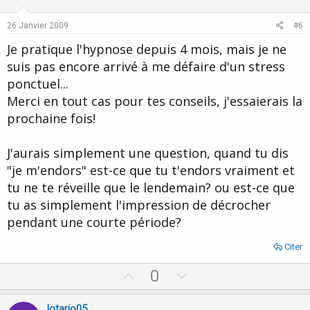
t
v
e
o
26 Janvier 2009
#6
t
Je pratique l'hypnose depuis 4 mois, mais je ne
e
suis pas encore arrivé à me défaire d'un stress
ponctuel...
Merci en tout cas pour tes conseils, j'essaierais la
prochaine fois!
J'aurais simplement une question, quand tu dis
"je m'endors" est-ce que tu t'endors vraiment et
tu ne te réveille que le lendemain? ou est-ce que
tu as simplement l'impression de décrocher
pendant une courte période?
Citer
U
D
0
p
o
v
w
lotario05