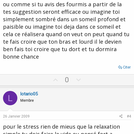
ou comme si tu avis des fourmis a partir de la
tes suggestion seront efficace ou imagine toi
simplement sombré dans un someil profond et
paisible ou imagine toi deja dans ce someil et
cela ce réalisera quand on veut on peut quand tu
te fais croire que ton bras et lourd il le devien
ben fais toi croire que tu dort et tu dormira
bonne chance
Citer
U
D
0
p
o
v
w
lotario05
L
o
n
Membre
t
v
e
o
26 Janvier 2009
#4
t
pour le stress rien de mieus que la relaxation
e
simple tu dois faire le vide ou pensé fort a