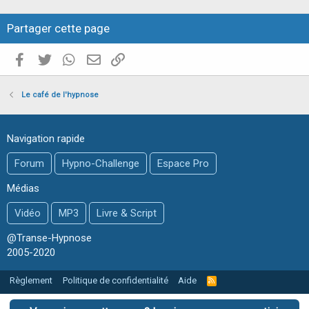
Partager cette page
Facebook
Twitter
WhatsApp
E-mail valide
Copier le lien
Le café de l'hypnose
Navigation rapide
Forum
Hypno-Challenge
Espace Pro
Médias
Vidéo
MP3
Livre & Script
@Transe-Hypnose
2005-2020
Règlement
Politique de confidentialité
Aide
R
S
S