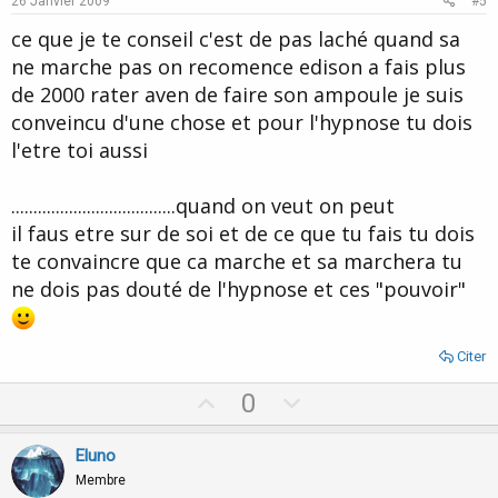
26 Janvier 2009
#5
t
ce que je te conseil c'est de pas laché quand sa
e
ne marche pas on recomence edison a fais plus
de 2000 rater aven de faire son ampoule je suis
conveincu d'une chose et pour l'hypnose tu dois
l'etre toi aussi
.....................................quand on veut on peut
il faus etre sur de soi et de ce que tu fais tu dois
te convaincre que ca marche et sa marchera tu
ne dois pas douté de l'hypnose et ces "pouvoir"
Citer
U
D
0
p
o
v
w
Eluno
o
n
Membre