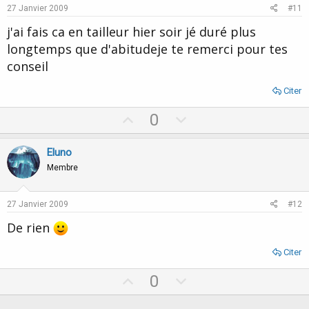
e
o
27 Janvier 2009
#11
t
j'ai fais ca en tailleur hier soir jé duré plus
e
longtemps que d'abitudeje te remerci pour tes
conseil
Citer
U
D
0
p
o
v
w
Eluno
o
n
Membre
t
v
e
o
27 Janvier 2009
#12
t
De rien
e
Citer
U
D
0
p
o