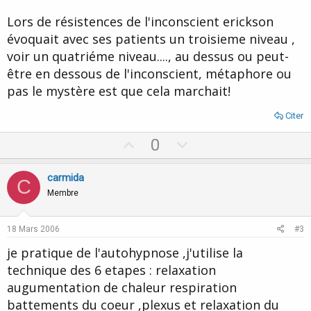
Lors de résistences de l'inconscient erickson
évoquait avec ses patients un troisieme niveau ,
voir un quatriéme niveau...., au dessus ou peut-
être en dessous de l'inconscient, métaphore ou
pas le mystère est que cela marchait!
Citer
U
D
0
p
o
v
w
carmida
C
o
n
Membre
t
v
e
o
18 Mars 2006
#3
t
je pratique de l'autohypnose ,j'utilise la
e
technique des 6 etapes : relaxation
augumentation de chaleur respiration
battements du coeur ,plexus et relaxation du