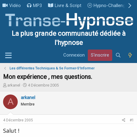
Vidéo
MP3
Livre & Script
Hypno-Challenge
La plus grande communauté dédiée à
l'hypnose
Connexion
S'inscrire
Les différentes Techniques & Se Former-S'Informer
Mon expérience , mes questions.
I
D
arkanel
4 Décembre 2005
n
a
i
t
arkanel
A
t
e
Membre
i
d
a
e
t
d
4 Décembre 2005
#1
e
é
u
b
Salut !
r
u