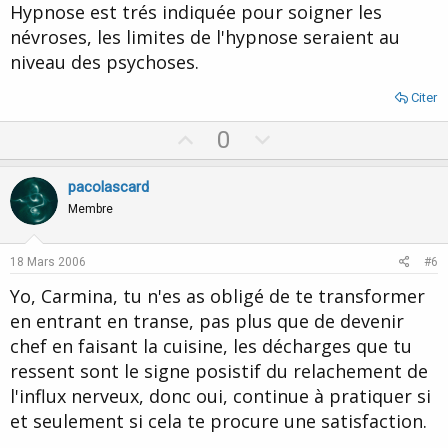
Hypnose est trés indiquée pour soigner les
névroses, les limites de l'hypnose seraient au
niveau des psychoses.
Citer
U
D
0
p
o
v
w
pacolascard
o
n
Membre
t
v
e
o
18 Mars 2006
#6
t
Yo, Carmina, tu n'es as obligé de te transformer
e
en entrant en transe, pas plus que de devenir
chef en faisant la cuisine, les décharges que tu
ressent sont le signe posistif du relachement de
l'influx nerveux, donc oui, continue à pratiquer si
et seulement si cela te procure une satisfaction.