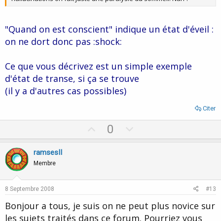
"Quand on est conscient" indique un état d'éveil :
on ne dort donc pas :shock:
Ce que vous décrivez est un simple exemple
d'état de transe, si ça se trouve
(il y a d'autres cas possibles)
Citer
U
D
0
p
o
v
w
ramsesII
o
n
Membre
t
v
e
o
8 Septembre 2008
#13
t
Bonjour a tous, je suis on ne peut plus novice sur
e
les sujets traités dans ce forum. Pourriez vous