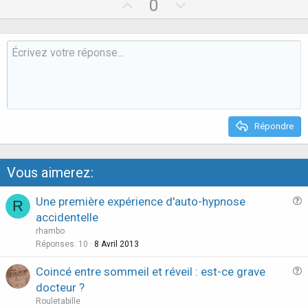
U
D
0
p
o
v
w
o
n
t
v
e
o
t
e
Répondre
Vous aimerez:
Une première expérience d'auto-hypnose
R
u
accidentelle
e
rhambo
s
Réponses
10
8 Avril 2013
t
Coincé entre sommeil et réveil : est-ce grave
i
u
docteur ?
o
e
n
Rouletabille