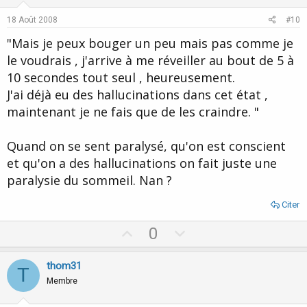
t
v
e
o
18 Août 2008
#10
t
"Mais je peux bouger un peu mais pas comme je
e
le voudrais , j'arrive à me réveiller au bout de 5 à
10 secondes tout seul , heureusement.
J'ai déjà eu des hallucinations dans cet état ,
maintenant je ne fais que de les craindre. "
Quand on se sent paralysé, qu'on est conscient
et qu'on a des hallucinations on fait juste une
paralysie du sommeil. Nan ?
Citer
U
D
0
p
o
v
w
thom31
T
o
n
Membre
t
v