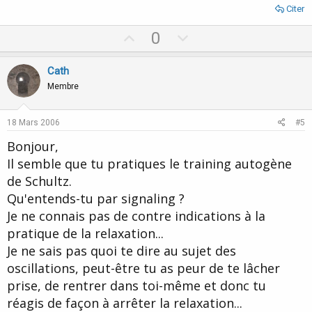
Citer
U
D
0
p
o
v
w
Cath
o
n
Membre
t
v
e
o
18 Mars 2006
#5
t
Bonjour,
e
Il semble que tu pratiques le training autogène
de Schultz.
Qu'entends-tu par signaling ?
Je ne connais pas de contre indications à la
pratique de la relaxation...
Je ne sais pas quoi te dire au sujet des
oscillations, peut-être tu as peur de te lâcher
prise, de rentrer dans toi-même et donc tu
réagis de façon à arrêter la relaxation...