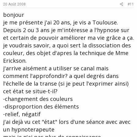
e
o
20 Août 2008
#11
t
bonjour
e
je me présente j'ai 20 ans, je vis a Toulouse.
Depuis 2 ou 3 ans je m'intéresse a l'hypnose sur
et certain de pouvoir améliorer ma vie grâce a ça.
je voudrais savoir, a quoi sert la dissociation des
couleur, des objet d'apres la technique de Mme
Erickson.
j'arrive aisément a utiliser se canal mais
comment l'approfondir? a quel degrés dans
l'échelle de la transe (si je peut l'exprimer ainsi)
cet état se situe-t-il?
-changement des couleurs
-disproportion des éléments
-relief, négatif
j'ai dejà vu cet "état" lors d'une séance avec avec
un hypnoterapeute