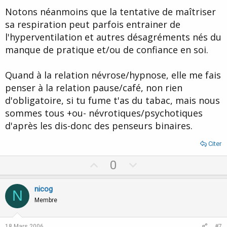
Notons néanmoins que la tentative de maîtriser
sa respiration peut parfois entrainer de
l'hyperventilation et autres désagréments nés du
manque de pratique et/ou de confiance en soi.
Quand à la relation névrose/hypnose, elle me fais
penser à la relation pause/café, non rien
d'obligatoire, si tu fume t'as du tabac, mais nous
sommes tous +ou- névrotiques/psychotiques
d'après les dis-donc des penseurs binaires.
Citer
U
D
0
p
o
v
w
nicog
N
o
n
Membre
t
v
e
o
18 Mars 2006
#7