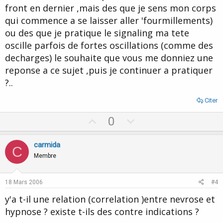
front en dernier ,mais des que je sens mon corps
qui commence a se laisser aller 'fourmillements)
ou des que je pratique le signaling ma tete
oscille parfois de fortes oscillations (comme des
decharges) le souhaite que vous me donniez une
reponse a ce sujet ,puis je continuer a pratiquer
?..
Citer
U
D
0
p
o
v
w
carmida
C
o
n
Membre
t
v
e
o
18 Mars 2006
#4
t
y'a t-il une relation (correlation )entre nevrose et
e
hypnose ? existe t-ils des contre indications ?