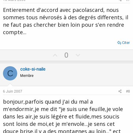
t
Entierement d'accord avec pacolascard, nous
e
sommes tous névrosés à des degrés differents, il
ne faut pas chercher bien loin pour s'en rendre
compte...
Citer
U
D
0
p
o
v
w
coke-si-naile
C
o
n
Membre
t
v
e
o
6 Juin 2007
#8
t
bonjour,parfois quand j'ai du mal a
e
m'endormir,je me dit "je suis une feuille,je vole
dans les air,je suis légére et fluide,mes soucis
sont loins de moi,et je m'envole...je sens cet
douce brise,il y a des montagnes au loin..." ect