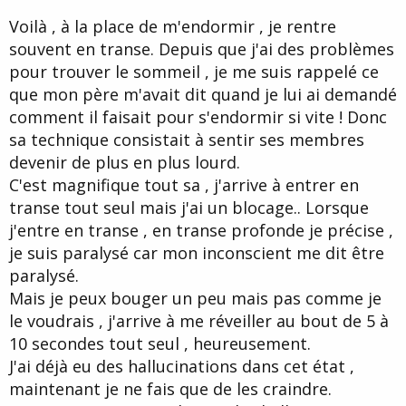
d
t
Voilà , à la place de m'endormir , je rentre
e
l
souvent en transe. Depuis que j'ai des problèmes
a
pour trouver le sommeil , je me suis rappelé ce
d
i
que mon père m'avait dit quand je lui ai demandé
s
comment il faisait pour s'endormir si vite ! Donc
c
sa technique consistait à sentir ses membres
u
s
devenir de plus en plus lourd.
s
C'est magnifique tout sa , j'arrive à entrer en
i
transe tout seul mais j'ai un blocage.. Lorsque
o
n
j'entre en transe , en transe profonde je précise ,
je suis paralysé car mon inconscient me dit être
paralysé.
Mais je peux bouger un peu mais pas comme je
le voudrais , j'arrive à me réveiller au bout de 5 à
10 secondes tout seul , heureusement.
J'ai déjà eu des hallucinations dans cet état ,
maintenant je ne fais que de les craindre.