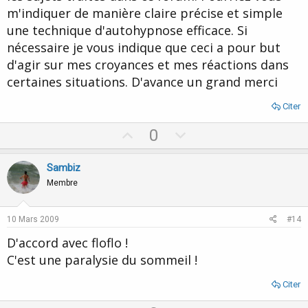
m'indiquer de manière claire précise et simple
une technique d'autohypnose efficace. Si
nécessaire je vous indique que ceci a pour but
d'agir sur mes croyances et mes réactions dans
certaines situations. D'avance un grand merci
Citer
U
D
0
p
o
v
w
Sambiz
o
n
Membre
t
v
e
o
10 Mars 2009
#14
t
D'accord avec floflo !
e
C'est une paralysie du sommeil !
Citer