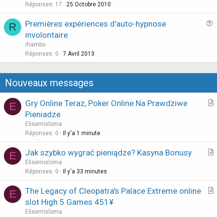
s
Réponses
17
25 Octobre 2010
t
Premières expériences d'auto-hypnose
i
R
u
involontaire
o
e
n
rhambo
s
Réponses
0
7 Avril 2013
t
i
Nouveaux messages
o
n
Gry Online Teraz, Poker Online Na Prawdziwe
E
r
Pieniadze
t
Elisemisloma
i
Réponses
0
Il y'a 1 minute
c
Jak szybko wygrać pieniądze? Kasyna Bonusy
l
E
r
Elisemisloma
e
t
Réponses
0
Il y'a 33 minutes
i
The Legacy of Cleopatra's Palace Extreme online
E
c
r
slot High 5 Games 451¥
l
t
Elisemisloma
e