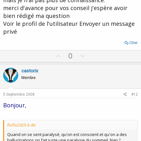
mais je n'ai pas plus de connaissance.
merci d'avance pour vos conseil j'espère avoir
bien rédigé ma question
Voir le profil de l'utilisateur Envoyer un message
privé
Citer
U
D
0
p
o
v
w
castorix
o
n
Membre
t
v
e
o
5 Septembre 2008
#12
t
Bonjour,
e
floflo2929 à dit:
Quand on se sent paralysé, qu'on est conscient et qu'on a des
hallucinations on fait juste une paralysie du sommeil. Nan ?