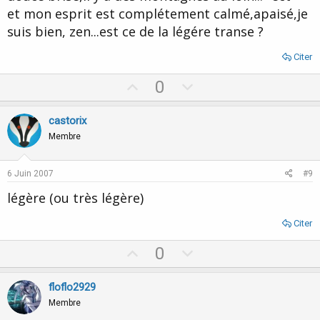
et mon esprit est complétement calmé,apaisé,je
suis bien, zen...est ce de la légére transe ?
Citer
U
D
0
p
o
v
w
castorix
o
n
Membre
t
v
e
o
6 Juin 2007
#9
t
légère (ou très légère)
e
Citer
U
D
0
p
o
v
w
floflo2929
o
n
Membre