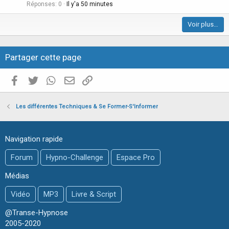
i
Réponses
0
Il y'a 50 minutes
c
Voir plus…
l
e
Partager cette page
Facebook
Twitter
WhatsApp
E-mail valide
Copier le lien
Les différentes Techniques & Se Former-S'Informer
Navigation rapide
Forum
Hypno-Challenge
Espace Pro
Médias
Vidéo
MP3
Livre & Script
@Transe-Hypnose
2005-2020