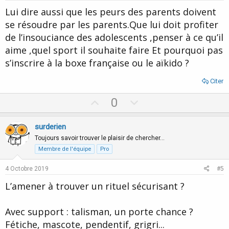
t
Lui dire aussi que les peurs des parents doivent
e
se résoudre par les parents.Que lui doit profiter
de l’insouciance des adolescents ,penser à ce qu’il
aime ,quel sport il souhaite faire Et pourquoi pas
s’inscrire à la boxe française ou le aïkido ?
Citer
U
D
0
p
o
v
w
surderien
o
n
Toujours savoir trouver le plaisir de chercher…
t
v
Membre de l'équipe
Pro
e
o
4 Octobre 2019
#5
t
L’amener à trouver un rituel sécurisant ?
e
Avec support : talisman, un porte chance ?
Fétiche, mascote, pendentif, grigri...