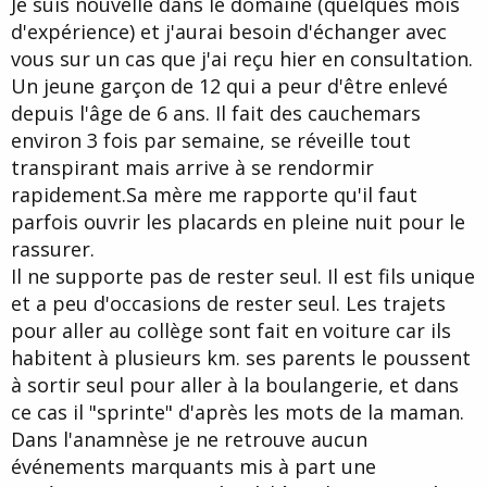
Je suis nouvelle dans le domaine (quelques mois
d
t
d'expérience) et j'aurai besoin d'échanger avec
e
l
vous sur un cas que j'ai reçu hier en consultation.
a
Un jeune garçon de 12 qui a peur d'être enlevé
d
i
depuis l'âge de 6 ans. Il fait des cauchemars
s
environ 3 fois par semaine, se réveille tout
c
transpirant mais arrive à se rendormir
u
s
rapidement.Sa mère me rapporte qu'il faut
s
parfois ouvrir les placards en pleine nuit pour le
i
rassurer.
o
n
Il ne supporte pas de rester seul. Il est fils unique
et a peu d'occasions de rester seul. Les trajets
pour aller au collège sont fait en voiture car ils
habitent à plusieurs km. ses parents le poussent
à sortir seul pour aller à la boulangerie, et dans
ce cas il "sprinte" d'après les mots de la maman.
Dans l'anamnèse je ne retrouve aucun
événements marquants mis à part une