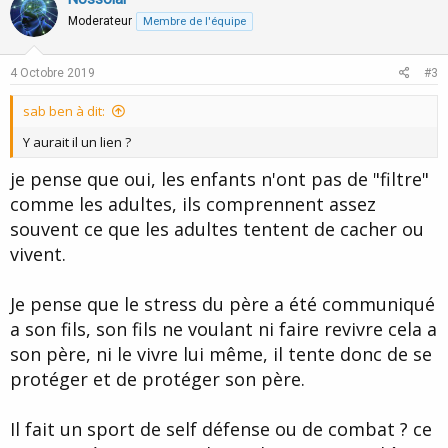
o
o
n
n
Moderateur
Membre de l'équipe
s
t
v
:
e
o
4 Octobre 2019
#3
t
sab ben à dit:
e
Y aurait il un lien ?
je pense que oui, les enfants n'ont pas de "filtre"
comme les adultes, ils comprennent assez
souvent ce que les adultes tentent de cacher ou
vivent.
Je pense que le stress du père a été communiqué
a son fils, son fils ne voulant ni faire revivre cela a
son père, ni le vivre lui même, il tente donc de se
protéger et de protéger son père.
Il fait un sport de self défense ou de combat ? ce