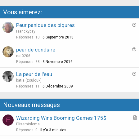
Vous aimerez:
Peur panique des piqures
u
Franckybay
e
Réponses
10
6 Septembre 2018
s
peur de conduire
t
u
nat0206
i
e
Réponses
38
3 Novembre 2016
o
s
n
La peur de l'eau
t
u
katia (zoulouk)
i
e
Réponses
11
6 Décembre 2009
o
s
n
t
Nouveaux messages
i
o
Wizarding Wins Booming Games 175$
E
n
r
Elisemisloma
t
Réponses
0
Il y'a 3 minutes
i