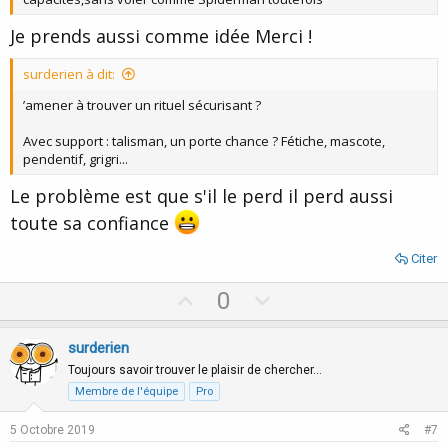
Je prends aussi comme idée Merci !
surderien à dit:
’amener à trouver un rituel sécurisant ?
Avec support : talisman, un porte chance ? Fétiche, mascote,
pendentif, grigri...
Le problème est que s'il le perd il perd aussi
toute sa confiance
Citer
U
D
0
p
o
v
w
surderien
o
n
Toujours savoir trouver le plaisir de chercher…
t
v
Membre de l'équipe
Pro
e
o
5 Octobre 2019
#7
t