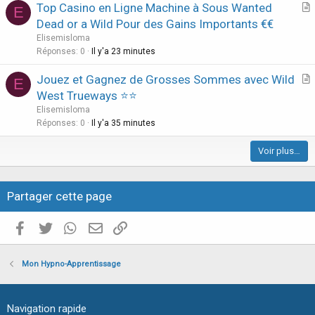
Top Casino en Ligne Machine à Sous Wanted
E
c
r
Dead or a Wild Pour des Gains Importants €€
l
t
Elisemisloma
e
i
Réponses
0
Il y'a 23 minutes
c
Jouez et Gagnez de Grosses Sommes avec Wild
l
E
r
West Trueways ⭐⭐
e
t
Elisemisloma
i
Réponses
0
Il y'a 35 minutes
c
Voir plus…
l
e
Partager cette page
Facebook
Twitter
WhatsApp
E-mail valide
Copier le lien
Mon Hypno-Apprentissage
Navigation rapide