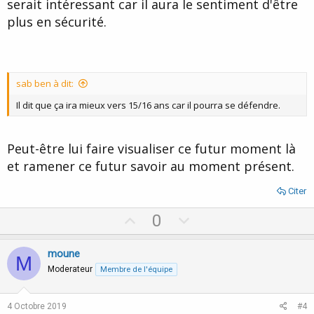
serait intéressant car il aura le sentiment d'être
plus en sécurité.
sab ben à dit:
Il dit que ça ira mieux vers 15/16 ans car il pourra se défendre.
Peut-être lui faire visualiser ce futur moment là
et ramener ce futur savoir au moment présent.
Citer
U
D
0
p
o
v
w
moune
M
o
n
Moderateur
Membre de l'équipe
t
v
e
o
4 Octobre 2019
#4