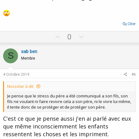
Citer
U
D
0
p
o
v
w
sab ben
S
o
n
Membre
t
v
e
o
4 Octobre 2019
#6
t
Nossolar à dit:
e
Je pense que le stress du père a été communiqué a son fils, son
fils ne voulant ni faire revivre cela a son père, ni le vivre lui même,
il tente donc de se protéger et de protéger son père.
C'est ce que je pense aussi j'en ai parlé avec eux
que même inconsciemment les enfants
ressentent les choses et les impriment.