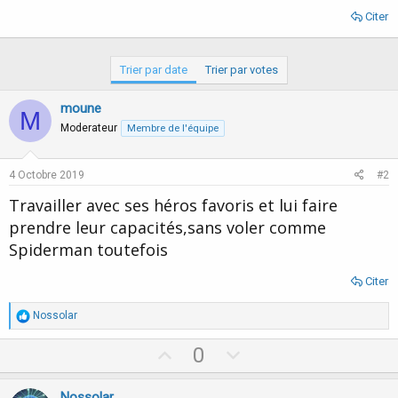
Citer
Trier par date
Trier par votes
moune
M
Moderateur
Membre de l'équipe
4 Octobre 2019
#2
Travailler avec ses héros favoris et lui faire
prendre leur capacités,sans voler comme
Spiderman toutefois
Citer
R
Nossolar
é
a
U
D
0
c
p
o
t
i
v
w
Nossolar