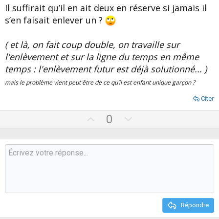
Il suffirait qu’il en ait deux en réserve si jamais il
e
s’en faisait enlever un ?
( et là, on fait coup double, on travaille sur
l'enlèvement et sur la ligne du temps en même
temps : l'enlèvement futur est déjà solutionné... )
mais le problème vient peut être de ce qu’il est enfant unique garçon ?
Citer
U
D
0
p
o
v
w
o
n
t
v
e
o
t
e
Répondre