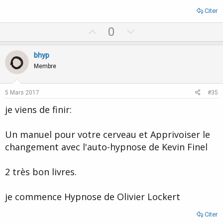
Citer
U
D
0
p
o
v
w
bhyp
o
n
Membre
t
v
e
o
5 Mars 2017
#35
t
je viens de finir:
e
Un manuel pour votre cerveau et Apprivoiser le
changement avec l'auto-hypnose de Kevin Finel
2 très bon livres.
je commence Hypnose de Olivier Lockert
Citer