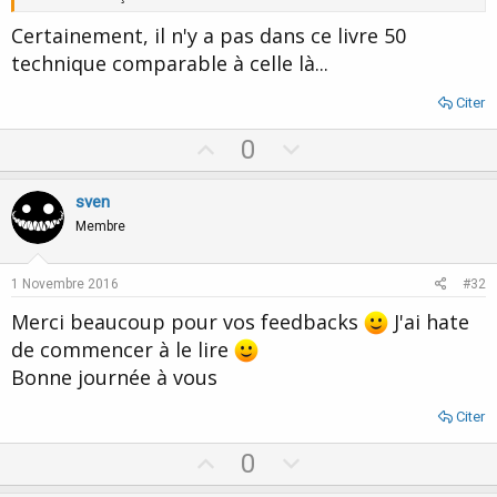
Certainement, il n'y a pas dans ce livre 50
technique comparable à celle là...
Citer
U
D
0
p
o
v
w
sven
o
n
Membre
t
v
e
o
1 Novembre 2016
#32
t
Merci beaucoup pour vos feedbacks
J'ai hate
e
de commencer à le lire
Bonne journée à vous
Citer
U
D
0
p
o