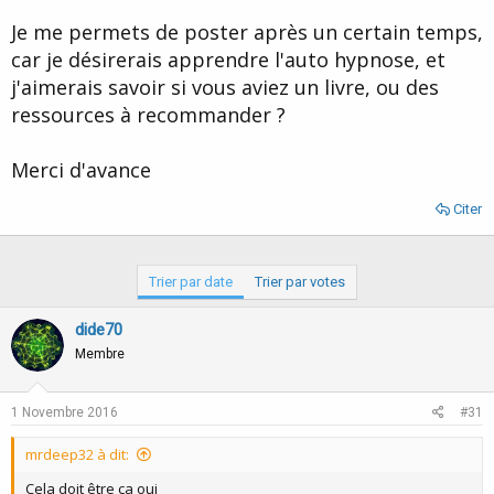
d
t
Je me permets de poster après un certain temps,
e
l
car je désirerais apprendre l'auto hypnose, et
a
j'aimerais savoir si vous aviez un livre, ou des
d
i
ressources à recommander ?
s
c
Merci d'avance
u
s
s
Citer
i
o
n
Trier par date
Trier par votes
dide70
Membre
1 Novembre 2016
#31
mrdeep32 à dit:
Cela doit être ça oui