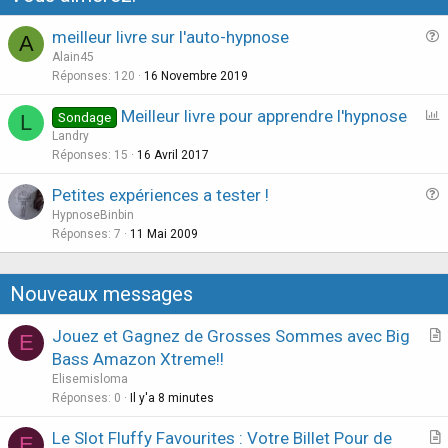
meilleur livre sur l'auto-hypnose
A
u
Alain45
e
Réponses
120
16 Novembre 2019
s
S
Meilleur livre pour apprendre l'hypnose
Sondage
L
t
o
Landry
i
n
Réponses
15
16 Avril 2017
o
d
n
Petites expériences a tester !
a
u
HypnoseBinbin
g
e
Réponses
7
11 Mai 2009
e
s
t
Nouveaux messages
i
o
Jouez et Gagnez de Grosses Sommes avec Big
E
n
r
Bass Amazon Xtreme!!
t
Elisemisloma
i
Réponses
0
Il y'a 8 minutes
c
Le Slot Fluffy Favourites : Votre Billet Pour de
l
E