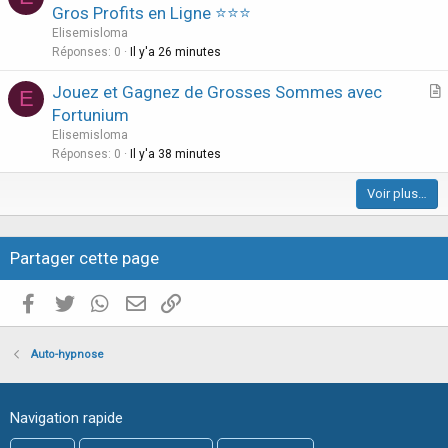
r
Gros Profits en Ligne ⭐⭐⭐
e
t
Elisemisloma
i
Réponses
0
Il y'a 26 minutes
c
Jouez et Gagnez de Grosses Sommes avec
l
E
r
Fortunium
e
t
Elisemisloma
i
Réponses
0
Il y'a 38 minutes
c
Voir plus…
l
e
Partager cette page
Facebook
Twitter
WhatsApp
E-mail valide
Copier le lien
Auto-hypnose
Navigation rapide