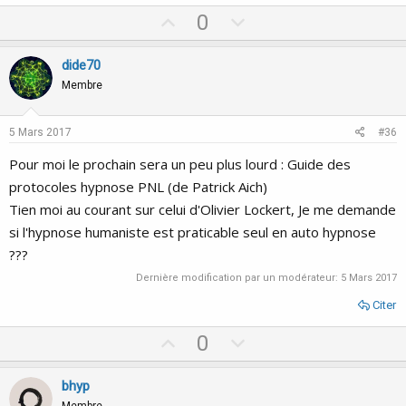
U
D
0
p
o
v
w
dide70
o
n
Membre
t
v
e
o
5 Mars 2017
#36
t
Pour moi le prochain sera un peu plus lourd : Guide des
e
protocoles hypnose PNL (de Patrick Aich)
Tien moi au courant sur celui d'Olivier Lockert, Je me demande
si l'hypnose humaniste est praticable seul en auto hypnose
???
Dernière modification par un modérateur:
5 Mars 2017
Citer
U
D
0
p
o
v
w
bhyp
Membre