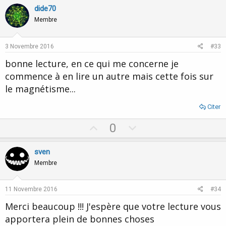
v
w
dide70
o
n
Membre
t
v
e
o
3 Novembre 2016
#33
t
bonne lecture, en ce qui me concerne je
e
commence à en lire un autre mais cette fois sur
le magnétisme...
Citer
U
D
0
p
o
v
w
sven
o
n
Membre
t
v
e
o
11 Novembre 2016
#34
t
Merci beaucoup !!! J'espère que votre lecture vous
e
apportera plein de bonnes choses