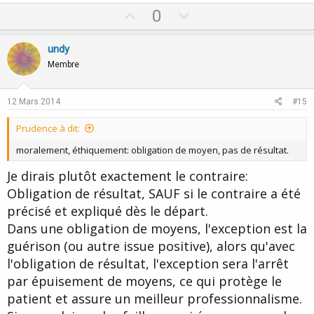
U
D
0
p
o
v
w
undy
o
n
Membre
t
v
e
o
12 Mars 2014
#15
t
Prudence à dit:
e
moralement, éthiquement: obligation de moyen, pas de résultat.
Je dirais plutôt exactement le contraire:
Obligation de résultat, SAUF si le contraire a été
précisé et expliqué dès le départ.
Dans une obligation de moyens, l'exception est la
guérison (ou autre issue positive), alors qu'avec
l'obligation de résultat, l'exception sera l'arrêt
par épuisement de moyens, ce qui protège le
patient et assure un meilleur professionnalisme.