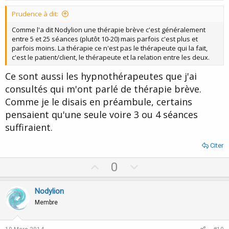
t
Prudence à dit:
e
Comme l'a dit Nodylion une thérapie brève c'est généralement
entre 5 et 25 séances (plutôt 10-20) mais parfois c'est plus et
parfois moins. La thérapie ce n'est pas le thérapeute qui la fait,
c'est le patient/client, le thérapeute et la relation entre les deux.
Ce sont aussi les hypnothérapeutes que j'ai
consultés qui m'ont parlé de thérapie brève.
Comme je le disais en préambule, certains
pensaient qu'une seule voire 3 ou 4 séances
suffiraient.
Citer
U
D
0
p
o
v
w
Nodylion
o
n
Membre
t
v
e
o