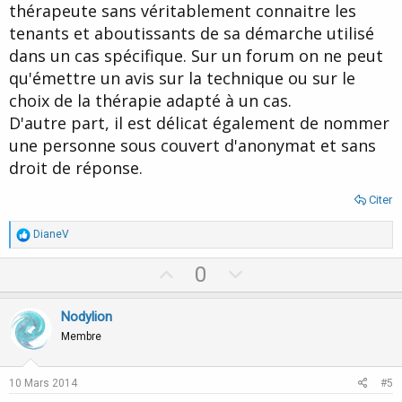
thérapeute sans véritablement connaitre les
tenants et aboutissants de sa démarche utilisé
dans un cas spécifique. Sur un forum on ne peut
qu'émettre un avis sur la technique ou sur le
choix de la thérapie adapté à un cas.
D'autre part, il est délicat également de nommer
une personne sous couvert d'anonymat et sans
droit de réponse.
Citer
R
DianeV
é
a
U
D
0
c
p
o
t
i
v
w
Nodylion
o
o
n
n
Membre
s
t
v
:
e
o
10 Mars 2014
#5