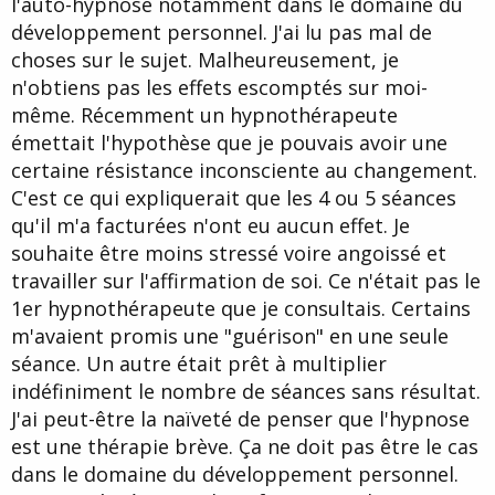
l'auto-hypnose notamment dans le domaine du
d
t
développement personnel. J'ai lu pas mal de
e
l
choses sur le sujet. Malheureusement, je
a
n'obtiens pas les effets escomptés sur moi-
d
i
même. Récemment un hypnothérapeute
s
émettait l'hypothèse que je pouvais avoir une
c
certaine résistance inconsciente au changement.
u
s
C'est ce qui expliquerait que les 4 ou 5 séances
s
qu'il m'a facturées n'ont eu aucun effet. Je
i
souhaite être moins stressé voire angoissé et
o
n
travailler sur l'affirmation de soi. Ce n'était pas le
1er hypnothérapeute que je consultais. Certains
m'avaient promis une "guérison" en une seule
séance. Un autre était prêt à multiplier
indéfiniment le nombre de séances sans résultat.
J'ai peut-être la naïveté de penser que l'hypnose
est une thérapie brève. Ça ne doit pas être le cas
dans le domaine du développement personnel.