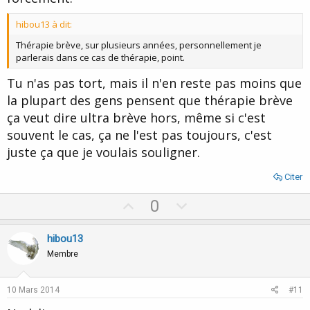
hibou13 à dit:
Thérapie brève, sur plusieurs années, personnellement je
parlerais dans ce cas de thérapie, point.
Tu n'as pas tort, mais il n'en reste pas moins que
la plupart des gens pensent que thérapie brève
ça veut dire ultra brève hors, même si c'est
souvent le cas, ça ne l'est pas toujours, c'est
juste ça que je voulais souligner.
Citer
U
D
0
p
o
v
w
hibou13
o
n
Membre
t
v
e
o
10 Mars 2014
#11
t