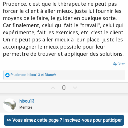
Prudence, c'est que le thérapeute ne peut pas
forcer le client à aller mieux, juste lui fournir les
moyens de le faire, le guider en quelque sorte.
Car finalement, celui qui fait le ''travail'', celui qui
expérimente, fait les exercices, etc. c'est le client.
On ne peut pas aller mieux à leur place, juste les
accompagner le mieux possible pour leur
permettre de trouver et appliquer des solutions.
Citer
R
Prudence
,
hibou13
et
DianeV
é
a
U
D
0
c
p
o
t
i
v
w
hibou13
o
o
n
n
Membre
s
t
v
:
>> Vous aimez cette page ? Inscivez-vous pour participer
e
o
12 Mars 2014
#17