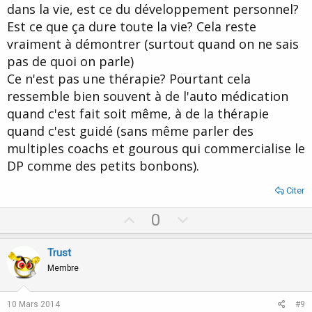
dans la vie, est ce du développement personnel?
Est ce que ça dure toute la vie? Cela reste
vraiment à démontrer (surtout quand on ne sais
pas de quoi on parle)
Ce n'est pas une thérapie? Pourtant cela
ressemble bien souvent à de l'auto médication
quand c'est fait soit même, à de la thérapie
quand c'est guidé (sans même parler des
multiples coachs et gourous qui commercialise le
DP comme des petits bonbons).
Citer
U
D
0
p
o
v
w
Trust
o
n
Membre
t
v
e
o
10 Mars 2014
#9