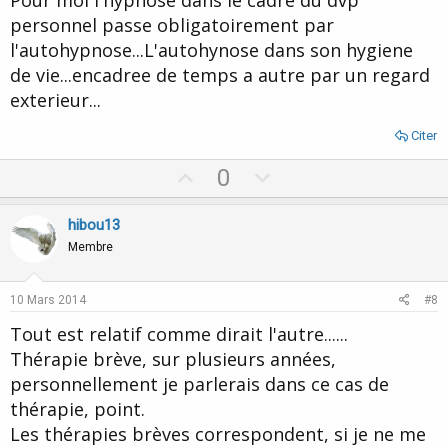
Pour moi l'hypnose dans le cadre du dvp
personnel passe obligatoirement par
l'autohypnose...L'autohynose dans son hygiene
de vie...encadree de temps a autre par un regard
exterieur...
Citer
U
D
0
p
o
v
w
hibou13
o
n
Membre
t
v
e
o
10 Mars 2014
#8
t
Tout est relatif comme dirait l'autre......
e
Thérapie brève, sur plusieurs années,
personnellement je parlerais dans ce cas de
thérapie, point.
Les thérapies brèves correspondent, si je ne me