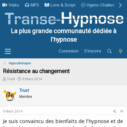
Vidéo
MP3
Livre & Script
Hypno-Challenge
La plus grande communauté dédiée à
l'hypnose
Connexion
S'inscrire
Hypnothérapie
Résistance au changement
I
D
Trust
9 Mars 2014
n
a
i
t
Trust
t
e
Membre
i
d
a
e
t
d
9 Mars 2014
#1
e
é
u
b
Je suis convaincu des bienfaits de l'hypnose et de
r
u