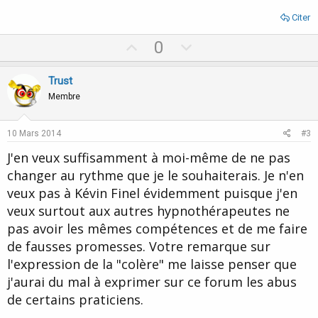
Citer
U
D
0
p
o
v
w
Trust
o
n
Membre
t
v
e
o
10 Mars 2014
#3
t
J'en veux suffisamment à moi-même de ne pas
e
changer au rythme que je le souhaiterais. Je n'en
veux pas à Kévin Finel évidemment puisque j'en
veux surtout aux autres hypnothérapeutes ne
pas avoir les mêmes compétences et de me faire
de fausses promesses. Votre remarque sur
l'expression de la "colère" me laisse penser que
j'aurai du mal à exprimer sur ce forum les abus
de certains praticiens.