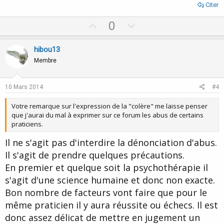
Citer
U
D
0
p
o
v
w
hibou13
o
n
Membre
t
v
e
o
10 Mars 2014
#4
t
Votre remarque sur l'expression de la "colère" me laisse penser
e
que j'aurai du mal à exprimer sur ce forum les abus de certains
praticiens.
Il ne s'agit pas d'interdire la dénonciation d'abus.
Il s'agit de prendre quelques précautions.
En premier et quelque soit la psychothérapie il
s'agit d'une science humaine et donc non exacte.
Bon nombre de facteurs vont faire que pour le
même praticien il y aura réussite ou échecs. Il est
donc assez délicat de mettre en jugement un