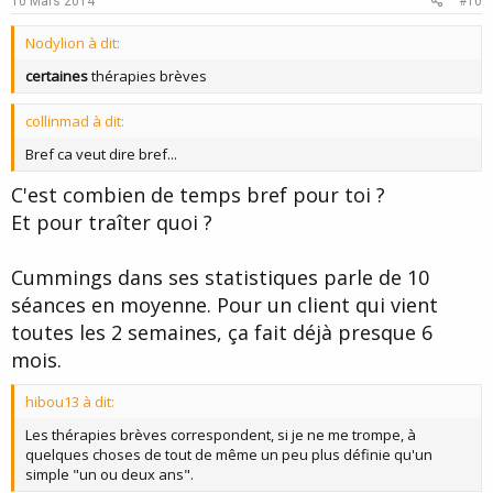
10 Mars 2014
#10
t
Nodylion à dit:
e
certaines
thérapies brèves
collinmad à dit:
Bref ca veut dire bref...
C'est combien de temps bref pour toi ?
Et pour traîter quoi ?
Cummings dans ses statistiques parle de 10
séances en moyenne. Pour un client qui vient
toutes les 2 semaines, ça fait déjà presque 6
mois.
hibou13 à dit:
Les thérapies brèves correspondent, si je ne me trompe, à
quelques choses de tout de même un peu plus définie qu'un
simple "un ou deux ans".