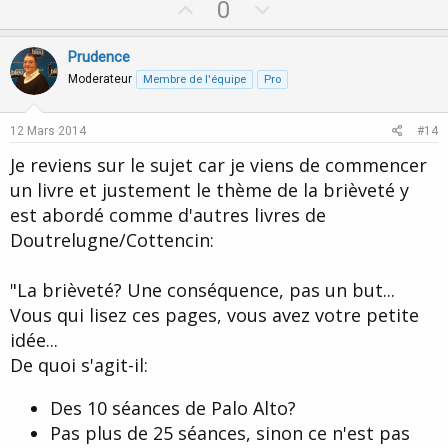
U
D
0
c
p
o
t
i
v
w
Prudence
o
o
n
n
Moderateur
Membre de l'équipe
Pro
s
t
v
:
e
o
12 Mars 2014
#14
t
Je reviens sur le sujet car je viens de commencer
e
un livre et justement le thème de la brièveté y
est abordé comme d'autres livres de
Doutrelugne/Cottencin:
"La brièveté? Une conséquence, pas un but...
Vous qui lisez ces pages, vous avez votre petite
idée...
De quoi s'agit-il:
Des 10 séances de Palo Alto?
Pas plus de 25 séances, sinon ce n'est pas