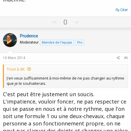
Citer
U
D
0
p
o
v
w
Prudence
o
n
Moderateur
Membre de l'équipe
Pro
t
v
e
o
10 Mars 2014
#6
t
Trust à dit:
e
J'en veux suffisamment à moi-même de ne pas changer au rythme
que je le souhaiterais.
C'est peut être justement un soucis.
L'impatience, vouloir foncer, ne pas respecter ce
qui se passe en nous et à notre rythme, que l'on
soit une formule 1 ou une deux-chevaux, chaque
personne a son fonctionnement propre, on ne
peut pas claquer des doigts et changer une pièce