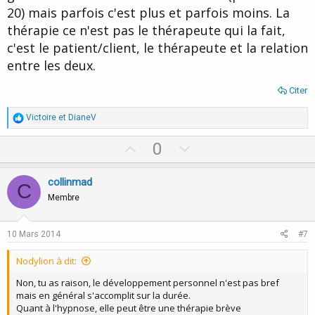
20) mais parfois c'est plus et parfois moins. La
thérapie ce n'est pas le thérapeute qui la fait,
c'est le patient/client, le thérapeute et la relation
entre les deux.
Citer
R
Victoire
et
DianeV
é
a
U
D
0
c
p
o
t
i
v
w
collinmad
o
C
o
n
n
Membre
s
t
v
:
e
o
10 Mars 2014
#7
t
Nodylion à dit:
e
Non, tu as raison, le développement personnel n'est pas bref
mais en général s'accomplit sur la durée.
Quant à l'hypnose, elle peut être une thérapie brève