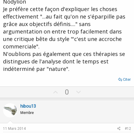
Nodylion
e
Je préfère cette façon d'expliquer les choses
effectivement "...au fait qu'on ne s'éparpille pas
grâce aux objectifs définis...." sans
argumentation on entre trop facilement dans
une critique bête du style "'c'est une accroche
commerciale".
N'oublions pas également que ces thérapies se
distingues de l'analyse dont le temps est
indéterminé par "nature".
Citer
U
D
0
p
o
v
w
hibou13
o
n
Membre
t
v
e
o
11 Mars 2014
#12