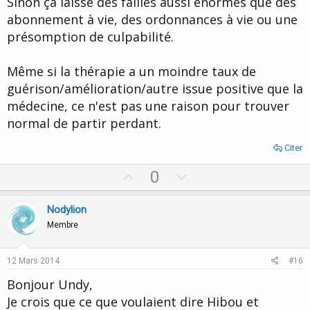
Sinon ça laisse des failles aussi énormes que des
abonnement à vie, des ordonnances à vie ou une
présomption de culpabilité.
Même si la thérapie a un moindre taux de
guérison/amélioration/autre issue positive que la
médecine, ce n'est pas une raison pour trouver
normal de partir perdant.
Citer
U
D
0
p
o
v
w
Nodylion
o
n
Membre
t
v
e
o
12 Mars 2014
#16
t
Bonjour Undy,
e
Je crois que ce que voulaient dire Hibou et