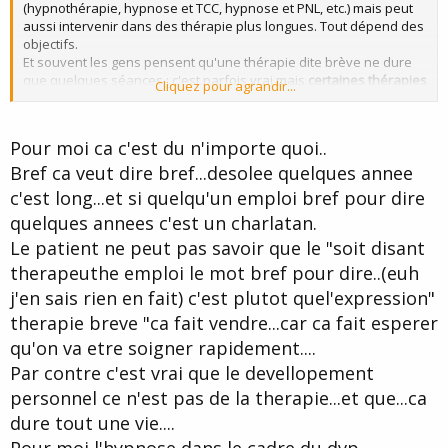
(hypnothérapie, hypnose et TCC, hypnose et PNL, etc.) mais peut
aussi intervenir dans des thérapie plus longues. Tout dépend des
objectifs.
Et souvent les gens pensent qu'une thérapie dite brève ne dure
que quelques séances ; c'est parfois vrai mais
certaines thérapies
Cliquez pour agrandir...
brèves durent quand-même plusieurs années ! Il faut plus
comprendre brève par opposition à indéfinie.
Pour moi ca c'est du n'importe quoi..
Bref ca veut dire bref...desolee quelques annee
c'est long...et si quelqu'un emploi bref pour dire
quelques annees c'est un charlatan.
Le patient ne peut pas savoir que le "soit disant
therapeuthe emploi le mot bref pour dire..(euh
j'en sais rien en fait) c'est plutot quel'expression"
therapie breve "ca fait vendre...car ca fait esperer
qu'on va etre soigner rapidement....
Par contre c'est vrai que le devellopement
personnel ce n'est pas de la therapie...et que...ca
dure tout une vie....