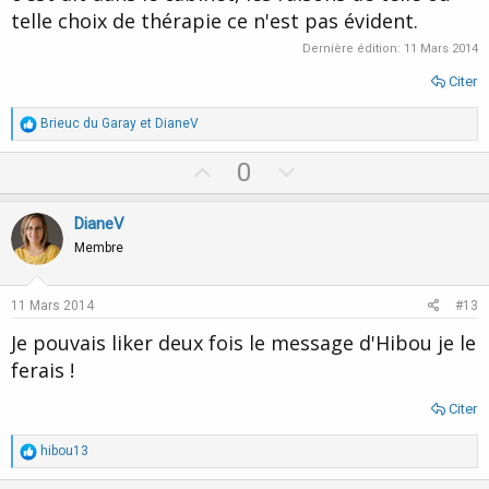
telle choix de thérapie ce n'est pas évident.
Dernière édition:
11 Mars 2014
Citer
R
Brieuc du Garay
et
DianeV
é
a
U
D
0
c
p
o
t
i
v
w
DianeV
o
o
n
n
Membre
s
t
v
:
e
o
11 Mars 2014
#13
t
Je pouvais liker deux fois le message d'Hibou je le
e
ferais !
Citer
R
hibou13
é
a