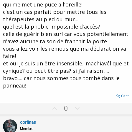
qui me met une puce a l'oreille!
c'est un cas parfait pour mettre tous les
thérapeutes au pied du mur....
quel est la phobie impossible d'accès?
celle de guérir bien sur! car vous potentiellement
n'avez aucune raison de franchir la porte.....
vous allez voir les remous que ma déclaration va
faire!
et oui je suis un être insensible...machiavélique et
cynique? ou peut être pas? si j'ai raison ....
bravo.... car nous sommes tous tombé dans le
panneau!
Citer
U
D
0
p
o
v
w
corfinas
o
n
Membre