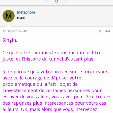
U
D
0
p
o
v
w
Métaphore
M
o
n
Invité
t
v
e
o
12 Septembre 2010
#41
t
Singin,
e
Ce que votre thérapeute vous raconte est très
juste, et l'histoire du tunnel d'autant plus...
Je remarque qu'à votre arrivée sur le forum vous
avez eu le courage de déposer votre
problématique qui a fait l'objet de
l'investissement de certaines personnes pour
essayer de vous aider, vous avez peut être trouvé
des réponses plus intéressantes pour votre cas
ailleurs, OK, mais alors que vous intervenez