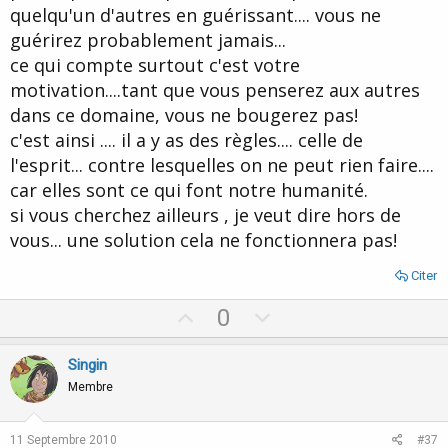
quelqu'un d'autres en guérissant.... vous ne
guérirez probablement jamais...
ce qui compte surtout c'est votre
motivation....tant que vous penserez aux autres
dans ce domaine, vous ne bougerez pas!
c'est ainsi .... il a y as des règles.... celle de
l'esprit... contre lesquelles on ne peut rien faire....
car elles sont ce qui font notre humanité.
si vous cherchez ailleurs , je veut dire hors de
vous... une solution cela ne fonctionnera pas!
Citer
U
D
0
p
o
v
w
Singin
o
n
Membre
t
v
e
o
11 Septembre 2010
#37