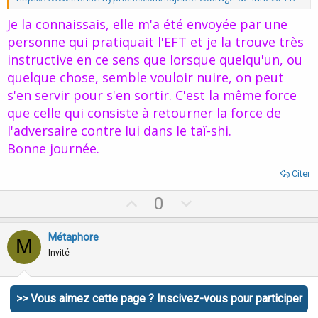
Je la connaissais, elle m'a été envoyée par une
personne qui pratiquait l'EFT et je la trouve très
instructive en ce sens que lorsque quelqu'un, ou
quelque chose, semble vouloir nuire, on peut
s'en servir pour s'en sortir. C'est la même force
que celle qui consiste à retourner la force de
l'adversaire contre lui dans le taï-shi.
Bonne journée.
Citer
U
D
0
p
o
v
w
Métaphore
M
o
n
Invité
t
v
e
o
12 Septembre 2010
#44
>> Vous aimez cette page ? Inscivez-vous pour participer
t
Singin à dit: