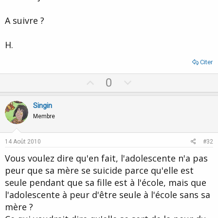
A suivre ?
H.
Citer
U
D
0
p
o
v
w
Singin
o
n
Membre
t
v
e
o
14 Août 2010
#32
t
Vous voulez dire qu'en fait, l'adolescente n'a pas
e
peur que sa mère se suicide parce qu'elle est
seule pendant que sa fille est à l'école, mais que
l'adolescente à peur d'être seule à l'école sans sa
mère ?