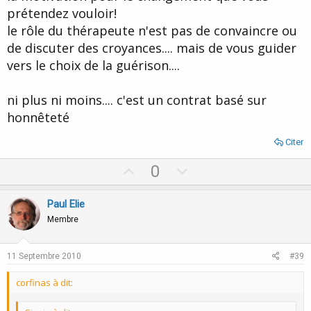
prétendez vouloir!
le rôle du thérapeute n'est pas de convaincre ou
de discuter des croyances.... mais de vous guider
vers le choix de la guérison....
ni plus ni moins.... c'est un contrat basé sur
honnêteté
Citer
U
D
0
p
o
v
w
Paul Elie
o
n
Membre
t
v
e
o
11 Septembre 2010
#39
t
corfinas à dit:
e