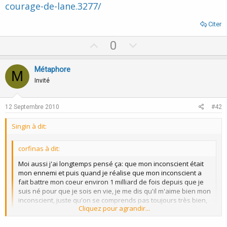
courage-de-lane.3277/
Citer
U
D
0
p
o
v
w
Métaphore
M
o
n
Invité
t
v
e
o
12 Septembre 2010
#42
t
Singin à dit:
e
corfinas à dit:
Moi aussi j'ai longtemps pensé ça: que mon inconscient était
mon ennemi et puis quand je réalise que mon inconscient a
fait battre mon coeur environ 1 milliard de fois depuis que je
suis né pour que je sois en vie, je me dis qu'il m'aime bien mon
inconscient, juste qu'on se comprends pas toujours très bien,
Cliquez pour agrandir...
lui et moi.
J'ai bien travaillé sur ce plan, et j'ai eu la réponse de mon