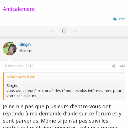
Amicalement
Citer
U
D
0
p
o
v
w
Singin
o
n
Membre
t
v
e
o
12 Septembre 2010
#43
t
Métaphore à dit:
e
Singin,
vous avez peut être trouvé des réponses plus intéressantes pour
votre cas ailleurs
Je ne nie pas que plusieurs d'entre-vous ont
répondu à ma demande d'aide sur ce forum et y
sont parvenus. Même si je n'ai pas suivi les
routes qui m'étaient ouvertes, cela m'a permis