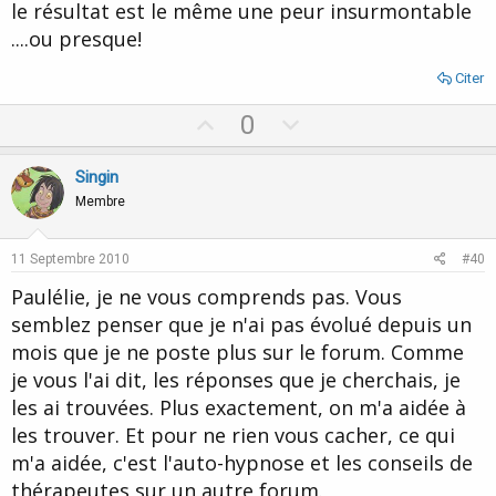
le résultat est le même une peur insurmontable
....ou presque!
Citer
U
D
0
p
o
v
w
Singin
o
n
Membre
t
v
e
o
11 Septembre 2010
#40
t
Paulélie, je ne vous comprends pas. Vous
e
semblez penser que je n'ai pas évolué depuis un
mois que je ne poste plus sur le forum. Comme
je vous l'ai dit, les réponses que je cherchais, je
les ai trouvées. Plus exactement, on m'a aidée à
les trouver. Et pour ne rien vous cacher, ce qui
m'a aidée, c'est l'auto-hypnose et les conseils de
thérapeutes sur un autre forum.