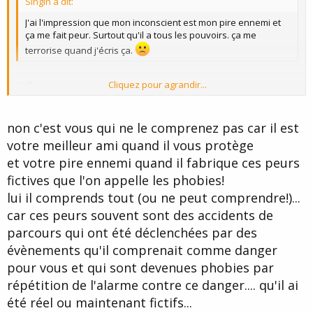
Singin à dit:
J'ai l'impression que mon inconscient est mon pire ennemi et
ça me fait peur. Surtout qu'il a tous les pouvoirs. ça me
terrorise quand j'écris ça.
Cliquez pour agrandir...
Hello,
Moi aussi j'ai longtemps pensé ça: que mon inconscient était mon
Cliquez pour agrandir...
ennemi et puis quand je réalise que mon inconscient a fait battre
non c'est vous qui ne le comprenez pas car il est
mon coeur environ 1 milliard de fois depuis que je suis né pour
votre meilleur ami quand il vous protège
que je sois en vie, je me dis qu'il m'aime bien mon inconscient,
et votre pire ennemi quand il fabrique ces peurs
juste qu'on se comprends pas toujours très bien, lui et moi. :wink:
fictives que l'on appelle les phobies!
a+
lui il comprends tout (ou ne peut comprendre!)...
car ces peurs souvent sont des accidents de
parcours qui ont été déclenchées par des
évènements qu'il comprenait comme danger
pour vous et qui sont devenues phobies par
répétition de l'alarme contre ce danger.... qu'il ai
été réel ou maintenant fictifs...