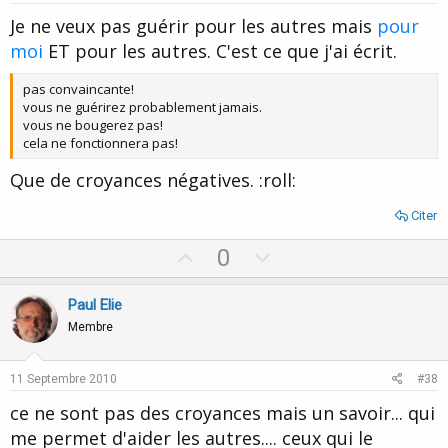
t
Je ne veux pas guérir pour les autres mais
pour
e
moi
ET pour les autres. C'est ce que j'ai écrit.
pas convaincante!
vous ne guérirez probablement jamais.
vous ne bougerez pas!
cela ne fonctionnera pas!
Que de croyances négatives. :roll:
Citer
U
D
0
p
o
v
w
Paul Elie
o
n
Membre
t
v
e
o
11 Septembre 2010
#38
t
ce ne sont pas des croyances mais un savoir... qui
e
me permet d'aider les autres.... ceux qui le