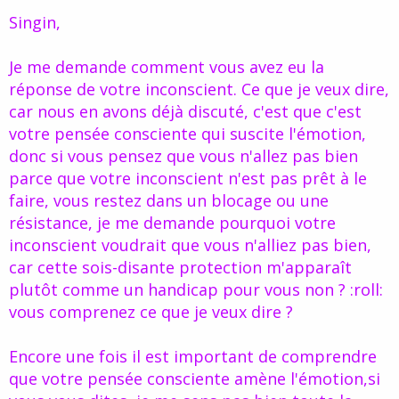
Cliquez pour agrandir...
inconscient. La guérison ne peut se faire que si l'on est prêt à être
Singin,
en bonne santé. Donc,
il semble que mon inconscient, en ne me
donnant pas une guérison rapide, me protège,
même si ce n'est
pas facile.
Je me demande comment vous avez eu la
réponse de votre inconscient. Ce que je veux dire,
car nous en avons déjà discuté, c'est que c'est
votre pensée consciente qui suscite l'émotion,
donc si vous pensez que vous n'allez pas bien
parce que votre inconscient n'est pas prêt à le
faire, vous restez dans un blocage ou une
résistance, je me demande pourquoi votre
inconscient voudrait que vous n'alliez pas bien,
car cette sois-disante protection m'apparaît
plutôt comme un handicap pour vous non ? :roll:
vous comprenez ce que je veux dire ?
Encore une fois il est important de comprendre
que votre pensée consciente amène l'émotion,si