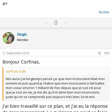
a+
Citer
U
D
0
p
o
v
w
Singin
o
n
Membre
t
v
e
o
11 Septembre 2010
#35
t
Bonjour Corfinas,
e
corfinas à dit:
Moi aussi j'ai longtemps pensé ça: que mon inconscient était mon
ennemi et puis quand je réalise que mon inconscient a fait battre
mon coeur environ 1 milliard de fois depuis que je suis né pour
que je sois en vie, je me dis qu'il m'aime bien mon inconscient,
juste qu'on se comprends pas toujours très bien, lui et moi.
J'ai bien travaillé sur ce plan, et j'ai eu la réponse