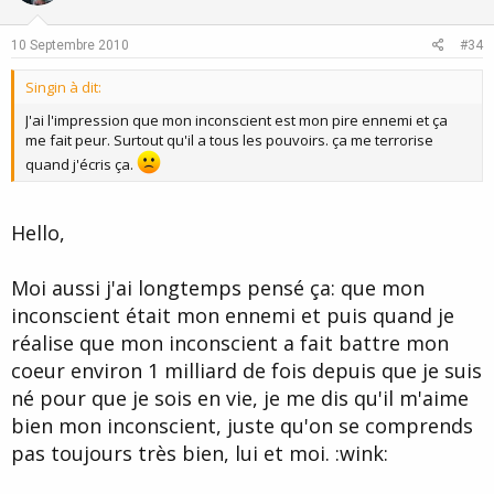
t
v
e
o
10 Septembre 2010
#34
t
Singin à dit:
e
J'ai l'impression que mon inconscient est mon pire ennemi et ça
me fait peur. Surtout qu'il a tous les pouvoirs. ça me terrorise
quand j'écris ça.
Hello,
Moi aussi j'ai longtemps pensé ça: que mon
inconscient était mon ennemi et puis quand je
réalise que mon inconscient a fait battre mon
coeur environ 1 milliard de fois depuis que je suis
né pour que je sois en vie, je me dis qu'il m'aime
bien mon inconscient, juste qu'on se comprends
pas toujours très bien, lui et moi. :wink: