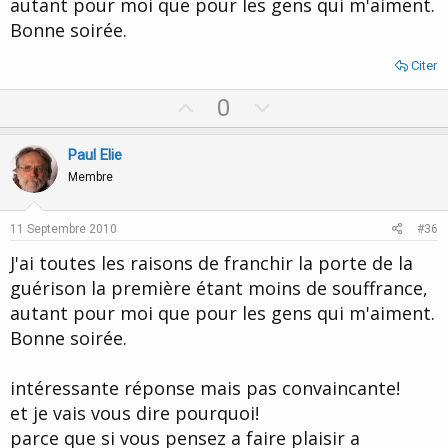
autant pour moi que pour les gens qui m'aiment.
Bonne soirée.
Citer
U
D
0
p
o
v
w
Paul Elie
o
n
Membre
t
v
e
o
11 Septembre 2010
#36
t
J'ai toutes les raisons de franchir la porte de la
e
guérison la première étant moins de souffrance,
autant pour moi que pour les gens qui m'aiment.
Bonne soirée.
intéressante réponse mais pas convaincante!
et je vais vous dire pourquoi!
parce que si vous pensez a faire plaisir a