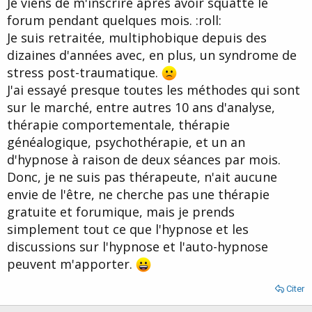
Je viens de m'inscrire après avoir squatté le
d
t
forum pendant quelques mois. :roll:
e
l
Je suis retraitée, multiphobique depuis des
a
dizaines d'années avec, en plus, un syndrome de
d
i
stress post-traumatique.
s
J'ai essayé presque toutes les méthodes qui sont
c
sur le marché, entre autres 10 ans d'analyse,
u
s
thérapie comportementale, thérapie
s
généalogique, psychothérapie, et un an
i
d'hypnose à raison de deux séances par mois.
o
n
Donc, je ne suis pas thérapeute, n'ait aucune
envie de l'être, ne cherche pas une thérapie
gratuite et forumique, mais je prends
simplement tout ce que l'hypnose et les
discussions sur l'hypnose et l'auto-hypnose
peuvent m'apporter.
Citer