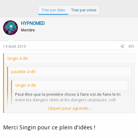
Trier par date
Trier par votes
HYPNOMED
Membre
14 Août 2010
#31
Singin à dit:
paulelie à dit:
Singin à dit:
Peut-être que la première chose à faire est de faire le tri
entre les dangers réels et les dangers utopiques. :roll:
Cliquez pour agrandir...
vous voulez dire fictifs?
En fait, ce que je veux dire, c'est que, selon moi, il y a deux sortes
Cliquez pour agrandir...
de phobies et de peurs.
Merci Singin pour ce plein d'idées !
. La première. Une phobie correspond à un événement ponctuel.
Cliquez pour agrandir...
Par exemple, une jeune femme aura peur des chaussures rouges