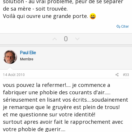
solution - au vrai problème, peur de se séparer
de sa mère - soit trouvée.
Voilà qui ouvre une grande porte.
Citer
U
D
0
p
o
v
w
Paul Elie
o
n
Membre
t
v
e
o
14 Août 2010
#33
t
vous pouvez la refermer!.... je commence a
e
fabriquer une phobie des courants d'air.....
sérieusement en lisant vos écrits....soudainement
je remarque que le gruyère est plein de trous!
et me questionne sur votre identité!
surtout apres avoir fait le rapprochement avec
votre phobie de guerir....