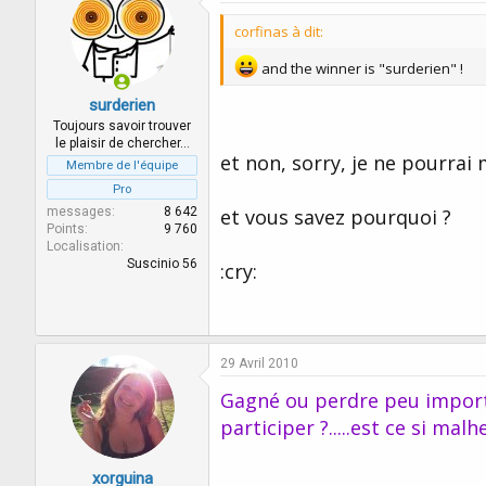
corfinas à dit:
and the winner is "surderien" !
surderien
Toujours savoir trouver
le plaisir de chercher…
et non, sorry, je ne pourra
Membre de l'équipe
Pro
messages
8 642
et vous savez pourquoi ?
Points
9 760
Localisation
Suscinio 56
:cry:
29 Avril 2010
Gagné ou perdre peu importe 
participer ?.....est ce si mal
xorguina