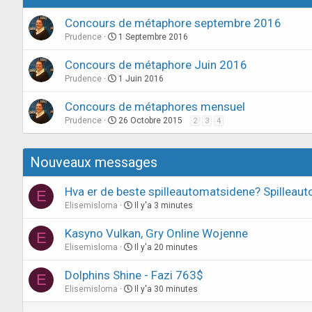
Concours de métaphore septembre 2016
Prudence
1 Septembre 2016
Concours de métaphore Juin 2016
Prudence
1 Juin 2016
Concours de métaphores mensuel
Prudence
26 Octobre 2015
2
3
4
Nouveaux messages
Hva er de beste spilleautomatsidene? Spillea
E
Elisemisloma
Il y'a 3 minutes
Kasyno Vulkan, Gry Online Wojenne
E
Elisemisloma
Il y'a 20 minutes
Dolphins Shine - Fazi 763$
E
Elisemisloma
Il y'a 30 minutes