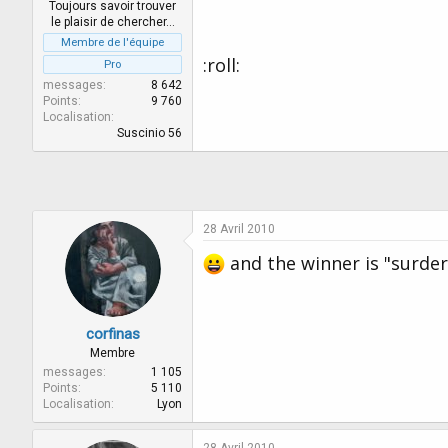
r
u
Toujours savoir trouver
d
t
le plaisir de chercher…
e
Membre de l'équipe
l
:roll:
Pro
a
messages
8 642
d
Points
9 760
i
Localisation
s
Suscinio 56
c
u
s
s
i
28 Avril 2010
o
n
and the winner is "surderi
corfinas
Membre
messages
1 105
Points
5 110
Localisation
Lyon