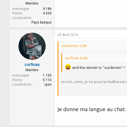
Membre
messages
4 186
Points
4 530
Localisation
Pays basque
29 Avril 2010
surderien à dit:
corfinas à dit:
corfinas
and the winner is "surderien" !
Membre
messages
1 105
Points
5 110
et non, sorry, je ne pourrai malheure
Localisation
Lyon
et vous savez pourquoi ?
:cry:
Je donne ma langue au chat.