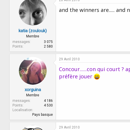
28 Avril 2010
and the winners are..... and n
katia (zoulouk)
Membre
messages
3 075
Points
2 580
29 Avril 2010
Concour......con qui court ? 
préfère jouer
xorguina
Membre
messages
4 186
Points
4 530
Localisation
Pays basque
29 Avril 2010