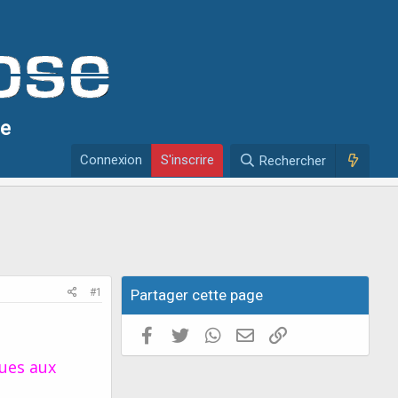
se
Connexion
S'inscrire
Rechercher
#1
Partager cette page
Facebook
Twitter
WhatsApp
E-mail valide
Copier le lien
ques aux