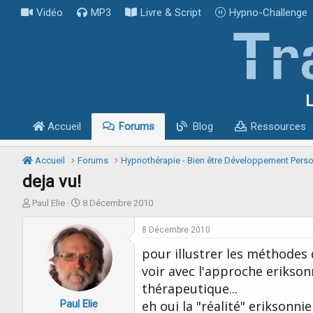
Vidéo
MP3
Livre & Script
Hypno-Challenge
L
Accueil
Forums
Blog
Ressources
Accueil
Forums
Hypnothérapie - Bien être Développement Pers
deja vu!
I
D
Paul Elie
8 Décembre 2010
n
a
i
t
8 Décembre 2010
t
e
pour illustrer les méthodes 
i
d
a
e
voir avec l'approche erikson
t
d
thérapeutique...
e
é
Paul Elie
u
b
eh oui la "réalité" eriksonni