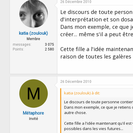
26 Décembre 2010
Le discours de toute person
d'interprétation et son dosa
Dans mon exemple, ce que je 
katia (zoulouk)
créer... même s'il a peut êtr
Membre
messages
3 075
Cette fille a l'idée maintena
Points
2 580
raison de toutes les galères 
26 Décembre 2010
M
katia (zoulouk) à dit:
Le discours de toute personne contien
Dans mon exemple, ce que je retiens c'e
autre chose.
Métaphore
Invité
Cette fille a l'idée maintenant qu'il e
possibles dans les vies futures...