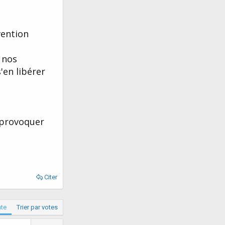
vention
 nos
'en libérer
n provoquer
Citer
ate
Trier par votes