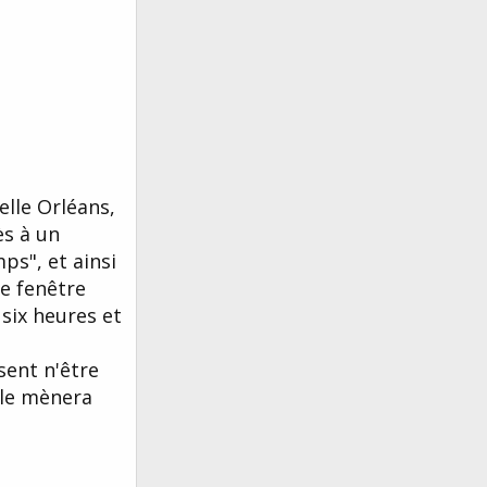
elle Orléans,
ès à un
ps", et ainsi
te fenêtre
six heures et
sent n'être
 le mènera