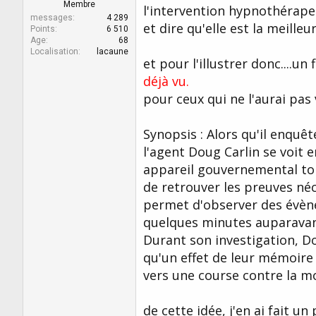
r
u
Membre
l'intervention hypnothérape
d
t
messages
4 289
et dire qu'elle est la meilleu
e
Points
6 510
Age
68
l
Localisation
lacaune
a
et pour l'illustrer donc....un f
d
déjà vu.
i
s
pour ceux qui ne l'aurai pas 
c
u
s
Synopsis : Alors qu'il enquê
s
l'agent Doug Carlin se voit e
i
appareil gouvernemental top
o
n
de retrouver les preuves néc
permet d'observer des évène
quelques minutes auparavant
Durant son investigation, D
qu'un effet de leur mémoire 
vers une course contre la m
de cette idée, j'en ai fait un