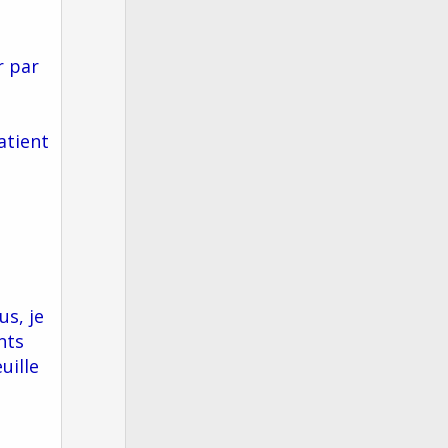
r par
atient
us, je
nts
uille