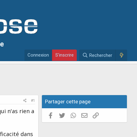
se
Connexion
S'inscrire
Rechercher
#1
Partager cette page
ui n'as rien a
Facebook
Twitter
WhatsApp
E-mail valide
Copier le lien
fficacité dans