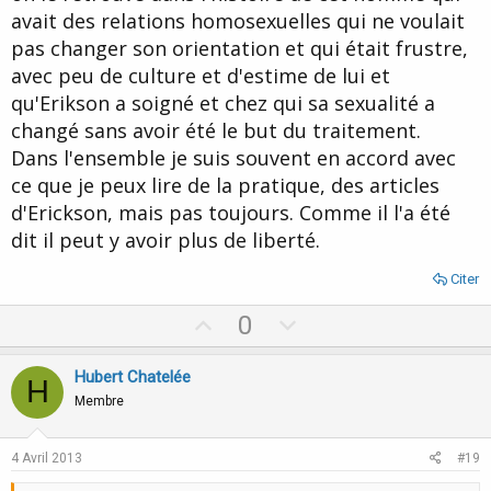
avait des relations homosexuelles qui ne voulait
pas changer son orientation et qui était frustre,
avec peu de culture et d'estime de lui et
qu'Erikson a soigné et chez qui sa sexualité a
changé sans avoir été le but du traitement.
Dans l'ensemble je suis souvent en accord avec
ce que je peux lire de la pratique, des articles
d'Erickson, mais pas toujours. Comme il l'a été
dit il peut y avoir plus de liberté.
Citer
U
D
0
p
o
v
w
Hubert Chatelée
H
o
n
Membre
t
v
e
o
4 Avril 2013
#19
t