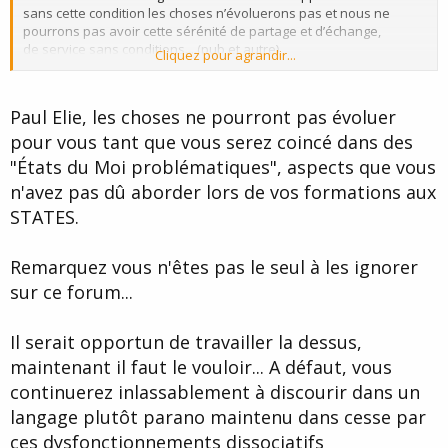
sans cette condition les choses n’évoluerons pas et nous ne
pourrons pas avoir cette sérénité de partage et d’échange,
de service sans conditions....(pub et autre)
Cliquez pour agrandir...
pour lequel je me bats!
moi je propose que nous regardions les erreurs du passé et que
nous mettions au vote de nouvelles règles de nouveau
Paul Elie, les choses ne pourront pas évoluer
modérateurs , pour faire revenir ces "pointures" qui sont parties
pour vous tant que vous serez coincé dans des
dégoutés de cette foire d'empoigne
"États du Moi problématiques", aspects que vous
pour cela il faut une certaine discipline, dictée par une déontologie
n'avez pas dû aborder lors de vos formations aux
que tout le monde doit signer ou être exclu!
STATES.
c'est la dictature du respect!
mon attitude certainement changera si je n'ai plus a me battre!
Remarquez vous n'êtes pas le seul à les ignorer
sur ce forum...
Il serait opportun de travailler la dessus,
maintenant il faut le vouloir... A défaut, vous
continuerez inlassablement à discourir dans un
langage plutôt parano maintenu dans cesse par
ces dysfonctionnements dissociatifs