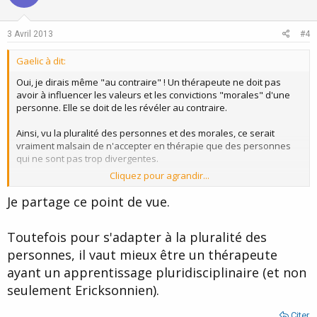
t
v
e
o
3 Avril 2013
#4
t
Gaelic à dit:
e
Oui, je dirais même "au contraire" ! Un thérapeute ne doit pas
avoir à influencer les valeurs et les convictions "morales" d'une
personne. Elle se doit de les révéler au contraire.
Ainsi, vu la pluralité des personnes et des morales, ce serait
vraiment malsain de n'accepter en thérapie que des personnes
qui ne sont pas trop divergentes.
Cliquez pour agrandir...
Ca fait partie de la "gymnastique" du thérapeute : s'adapter à son
client, quel qu'il soit (après, on a tous des limites quand même et
Je partage ce point de vue.
on n'est pas obligé de prendre tout le monde).
Toutefois pour s'adapter à la pluralité des
personnes, il vaut mieux être un thérapeute
ayant un apprentissage pluridisciplinaire (et non
seulement Ericksonnien).
Citer