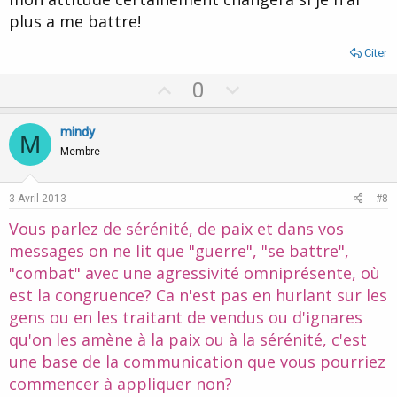
plus a me battre!
Citer
U
D
0
p
o
v
w
mindy
M
o
n
Membre
t
v
e
o
3 Avril 2013
#8
t
Vous parlez de sérénité, de paix et dans vos
e
messages on ne lit que "guerre", "se battre",
"combat" avec une agressivité omniprésente, où
est la congruence? Ca n'est pas en hurlant sur les
gens ou en les traitant de vendus ou d'ignares
qu'on les amène à la paix ou à la sérénité, c'est
une base de la communication que vous pourriez
commencer à appliquer non?