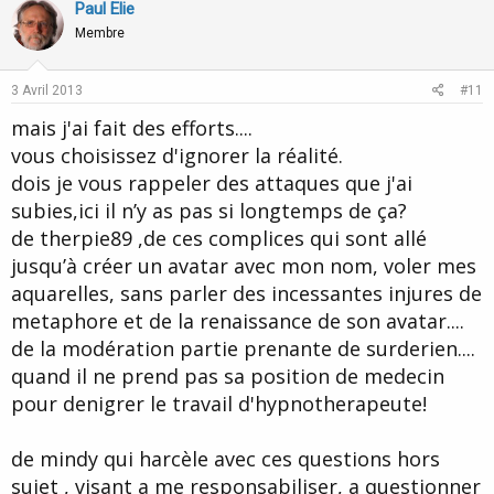
v
w
Paul Elie
o
n
Membre
t
v
e
o
3 Avril 2013
#11
t
mais j'ai fait des efforts....
e
vous choisissez d'ignorer la réalité.
dois je vous rappeler des attaques que j'ai
subies,ici il n’y as pas si longtemps de ça?
de therpie89 ,de ces complices qui sont allé
jusqu’à créer un avatar avec mon nom, voler mes
aquarelles, sans parler des incessantes injures de
metaphore et de la renaissance de son avatar....
de la modération partie prenante de surderien....
quand il ne prend pas sa position de medecin
pour denigrer le travail d'hypnotherapeute!
de mindy qui harcèle avec ces questions hors
sujet , visant a me responsabiliser, a questionner