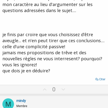
mon caractère au lieu d'argumenter sur les
questions adressées dans le sujet....
je finis par croire que vous choisissez d’être
aveugle... et n'en peut tirer que ces conclusions....
celle d'une complicité passive!
jamais mes propositions de trêve et des
nouvelles règles ne vous interresent? pourquoi?
vous les ignorez!
que dois je en déduire?
Citer
U
D
0
p
o
v
w
mindy
M
o
n
Membre