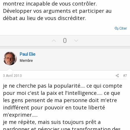
montrez incapable de vous contrôler.
Développer vos arguments et participer au
débat au lieu de vous discréditer.
Citer
U
D
0
p
o
v
w
Paul Elie
o
n
Membre
t
v
e
o
3 Avril 2013
#7
t
je ne cherche pas la popularité.... ce qui compte
e
pour moi c'est la paix et l'intelligence..... ce que
les gens pensent de ma personne doit m'etre
indifférent pour pouvoir en toute liberté
m'exprimer.....
je me répète, mais suis toujours prêt a
pardonner et négocier une transformation des