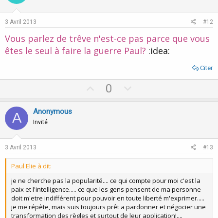
t
v
e
o
3 Avril 2013
#12
t
Vous parlez de trêve n'est-ce pas parce que vous
e
êtes le seul à faire la guerre Paul?
:idea:
Citer
U
D
0
p
o
v
w
Anonymous
A
o
n
Invité
t
v
e
o
3 Avril 2013
#13
t
Paul Elie à dit:
e
je ne cherche pas la popularité.... ce qui compte pour moi c'est la
paix et l'intelligence..... ce que les gens pensent de ma personne
doit m'etre indifférent pour pouvoir en toute liberté m'exprimer.....
je me répète, mais suis toujours prêt a pardonner et négocier une
transformation des règles et surtout de leur application!....