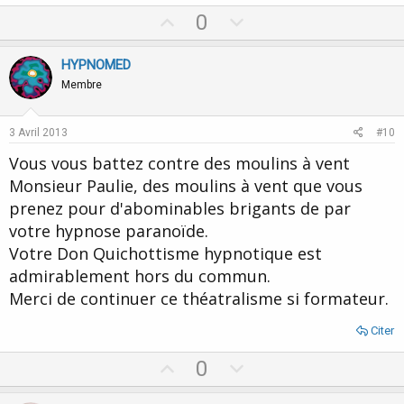
U
D
0
p
o
v
w
HYPNOMED
o
n
Membre
t
v
e
o
3 Avril 2013
#10
t
Vous vous battez contre des moulins à vent
e
Monsieur Paulie, des moulins à vent que vous
prenez pour d'abominables brigants de par
votre hypnose paranoïde.
Votre Don Quichottisme hypnotique est
admirablement hors du commun.
Merci de continuer ce théatralisme si formateur.
Citer
U
D
0
p
o