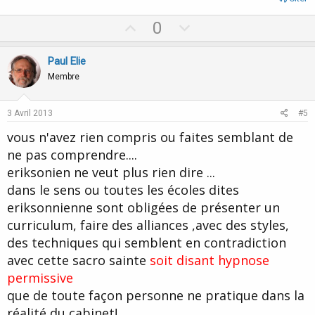
U
D
0
p
o
v
w
Paul Elie
o
n
Membre
t
v
e
o
3 Avril 2013
#5
t
vous n'avez rien compris ou faites semblant de
e
ne pas comprendre....
eriksonien ne veut plus rien dire ...
dans le sens ou toutes les écoles dites
eriksonnienne sont obligées de présenter un
curriculum, faire des alliances ,avec des styles,
des techniques qui semblent en contradiction
avec cette sacro sainte
soit disant hypnose
permissive
que de toute façon personne ne pratique dans la
réalité du cabinet!