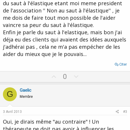
du saut à l'élastique etant moi meme president
de l'association '' Non au saut à l'élastique'' , je
Cette vision de la pratique hypnothérapique d'Erickson n'engage
que Stephen BROOKS,
me dois de faire tout mon possible de l'aider
Mais la question de la capacité du thérapeute à aider les
vaincre sa peur du saut à l'élastique.
personnes à créer de nouveaux choix en toute impartialité quand
ces personnes et le thérapeute ont des valeurs trop divergentes
Enfin je parle du saut à l'elastique, mais bon j'ai
peut effectivement être posée.
déja eu des clients qui avaient des idées auxquels
j'adhérai pas , cela ne m'a pas empécher de les
aider du mieux que je le pouvais...
Citer
U
D
0
p
o
v
w
Gaelic
G
o
n
Membre
t
v
e
o
3 Avril 2013
#3
t
Oui, je dirais même "au contraire" ! Un
e
thérapeute ne doit pas avoir à influencer les