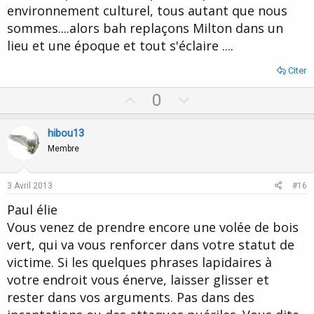
environnement culturel, tous autant que nous
sommes....alors bah replaçons Milton dans un
lieu et une époque et tout s'éclaire ....
Citer
U
D
0
p
o
v
w
hibou13
o
n
Membre
t
v
e
o
3 Avril 2013
#16
t
Paul élie
e
Vous venez de prendre encore une volée de bois
vert, qui va vous renforcer dans votre statut de
victime. Si les quelques phrases lapidaires à
votre endroit vous énerve, laisser glisser et
rester dans vos arguments. Pas dans des