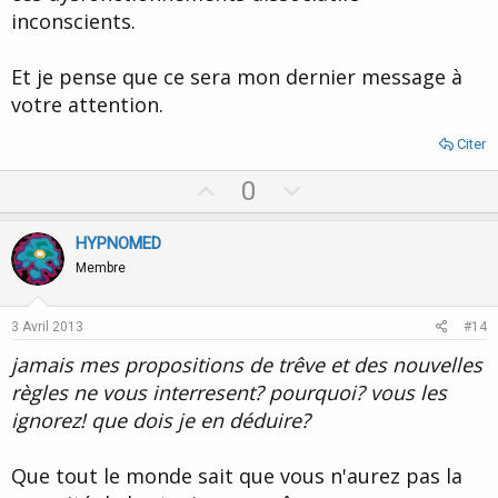
inconscients.
Et je pense que ce sera mon dernier message à
votre attention.
Citer
U
D
0
p
o
v
w
HYPNOMED
o
n
Membre
t
v
e
o
3 Avril 2013
#14
t
jamais mes propositions de trêve et des nouvelles
e
règles ne vous interresent? pourquoi? vous les
ignorez! que dois je en déduire?
Que tout le monde sait que vous n'aurez pas la