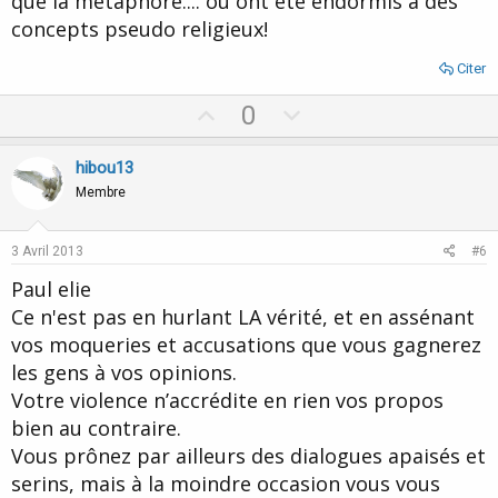
que la métaphore.... ou ont ete endormis a des
concepts pseudo religieux!
Citer
U
D
0
p
o
v
w
hibou13
o
n
Membre
t
v
e
o
3 Avril 2013
#6
t
Paul elie
e
Ce n'est pas en hurlant LA vérité, et en assénant
vos moqueries et accusations que vous gagnerez
les gens à vos opinions.
Votre violence n’accrédite en rien vos propos
bien au contraire.
Vous prônez par ailleurs des dialogues apaisés et
serins, mais à la moindre occasion vous vous