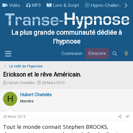
Vidéo
MP3
Livre & Script
Hypno-Challenge
La plus grande communauté dédiée à
l'hypnose
Connexion
S'inscrire
Le café de l'hypnose
Erickson et le rêve Américain.
I
D
Hubert Chatelée
28 Mars 2013
n
a
i
t
Hubert Chatelée
H
t
e
Membre
i
d
a
e
t
d
28 Mars 2013
#1
e
é
u
b
Tout le monde connait Stephen BROOKS,
r
u