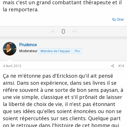
mais c'est un grand combattant thérapeute et il
la remportera.
Citer
U
D
0
p
o
v
w
Prudence
o
n
Moderateur
Membre de l'équipe
Pro
t
v
e
o
4 Avril 2013
#18
t
Ça ne m'étonne pas d'Erickson qu'il ait pensé
e
ainsi. Dans son expérience, dans ses livres il se
réfère souvent à une sorte de bon sens paysan, à
une vie simple, classique et s'il prônait de laisser
la liberté de choix de vie, il n'est pas étonnant
que ses idées qu'elles soient énoncées ou non se
soient répercutées sur ses clients. Quelque part
on le retrouve dans l'histoire de cet homme qui