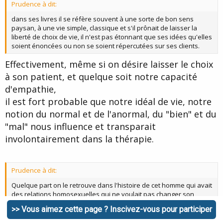
Prudence à dit:
e
dans ses livres il se réfère souvent à une sorte de bon sens
paysan, à une vie simple, classique et s'il prônait de laisser la
liberté de choix de vie, il n'est pas étonnant que ses idées qu'elles
soient énoncées ou non se soient répercutées sur ses clients.
Effectivement, même si on désire laisser le choix
à son patient, et quelque soit notre capacité
d'empathie,
il est fort probable que notre idéal de vie, notre
notion du normal et de l'anormal, du "bien" et du
"mal" nous influence et transparait
involontairement dans la thérapie.
Prudence à dit:
Quelque part on le retrouve dans l'histoire de cet homme qui avait
des relations homosexuelles qui ne voulait pas changer son
orientation et qui était frustre, avec peu de culture et d'estime de
>> Vous aimez cette page ? Inscivez-vous pour participer
lui et qu'Erikson a soigné et chez qui sa sexualité a changé sans
avoir été le but du traitement.