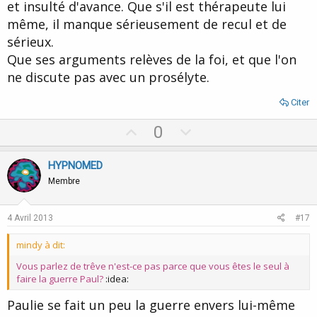
et insulté d'avance. Que s'il est thérapeute lui
même, il manque sérieusement de recul et de
sérieux.
Que ses arguments relèves de la foi, et que l'on
ne discute pas avec un prosélyte.
Citer
U
D
0
p
o
v
w
HYPNOMED
o
n
Membre
t
v
e
o
4 Avril 2013
#17
t
mindy à dit:
e
Vous parlez de trêve n'est-ce pas parce que vous êtes le seul à
faire la guerre Paul?
:idea:
Paulie se fait un peu la guerre envers lui-même