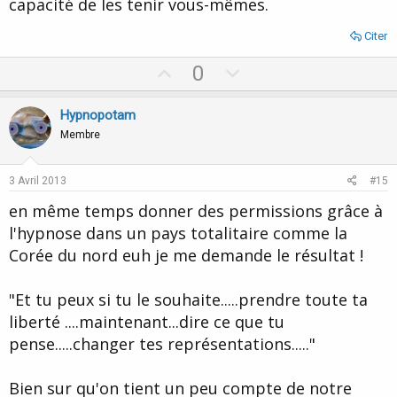
capacité de les tenir vous-mêmes.
Citer
U
D
0
p
o
v
w
Hypnopotam
o
n
Membre
t
v
e
o
3 Avril 2013
#15
t
en même temps donner des permissions grâce à
e
l'hypnose dans un pays totalitaire comme la
Corée du nord euh je me demande le résultat !
"Et tu peux si tu le souhaite.....prendre toute ta
liberté ....maintenant...dire ce que tu
pense.....changer tes représentations....."
Bien sur qu'on tient un peu compte de notre