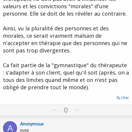
valeurs et les convictions "morales" d'une
personne. Elle se doit de les révéler au contraire.
Ainsi, vu la pluralité des personnes et des
morales, ce serait vraiment malsain de
n'accepter en thérapie que des personnes qui ne
sont pas trop divergentes.
Ca fait partie de la "gymnastique" du thérapeute
: s'adapter à son client, quel qu'il soit (après, on a
tous des limites quand même et on n'est pas
obligé de prendre tout le monde).
Citer
U
D
0
p
o
v
w
Anonymous
A
o
n
Invité