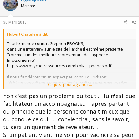
Membre
30 Mars 2013
#2
Hubert Chatelée à dit:
Tout le monde connait Stephen BROOKS,
dans une interview sur le site de l'arche il est même présenté:
"comme l'un des meilleurs représentant de l'hypnose
Ericksonienne".
http://www.psycho-ressources.com/bibli/ ... phenes.pdf
Il nous fait découvrir un aspect peu connu d'Erickson:
"Erickson croyait que chaque patient devait se conformer au rêve
Cliquez pour agrandir...
américain - être fiancé puis marié à un certain âge, puis avoir deux
enfants à un certain age, prendre soin des grands-parents, rester
non c'est pas un problème du tout ... tu n'est que
dans le même travail pour la grande partie de sa vie... C'était une
facilitateur un accompagnateur, apres partant
autre vision du monde : les choses ont changées et les thérapeutes
du principe que la personne connait mieux que
aujourd'hui ne suivent pas les mêmes valeurs.
/.../
quiconque ce qui lui conviendra , sans le savoir,
Là ou Erickson travaillait d'une façon plus matérialiste à aider les
tu sers uniquement de revelateur....
gens à se conformer à un modèle de vie, je travaille d'une façon plus
"spirituelle", en aidant les gens à créer de nouveaux choix qui les
Si un patient vient me voir pour vacincre sa peur
rendent heureux et en bonne santé.
"