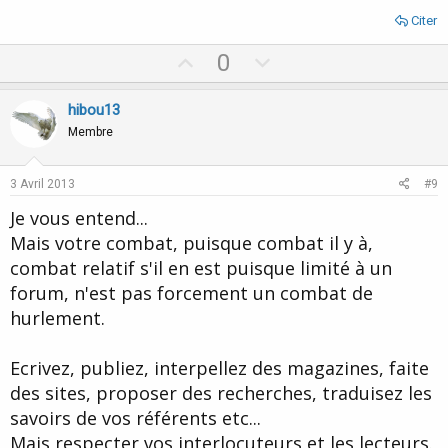
Citer
U
D
0
p
o
v
w
hibou13
o
n
Membre
t
v
e
o
3 Avril 2013
#9
t
Je vous entend...
e
Mais votre combat, puisque combat il y à,
combat relatif s'il en est puisque limité à un
forum, n'est pas forcement un combat de
hurlement.
Ecrivez, publiez, interpellez des magazines, faite
des sites, proposer des recherches, traduisez les
savoirs de vos référents etc...
Mais respecter vos interlocuteurs et les lecteurs.