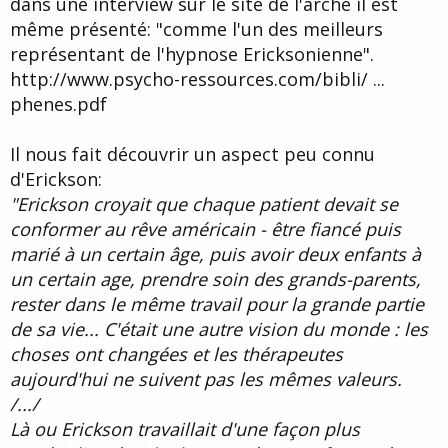
dans une interview sur le site de l'arche il est
d
t
même présenté: "comme l'un des meilleurs
e
l
représentant de l'hypnose Ericksonienne".
a
http://www.psycho-ressources.com/bibli/ ...
d
i
phenes.pdf
s
c
Il nous fait découvrir un aspect peu connu
u
s
d'Erickson:
s
"Erickson croyait que chaque patient devait se
i
conformer au rêve américain - être fiancé puis
o
n
marié à un certain âge, puis avoir deux enfants à
un certain age, prendre soin des grands-parents,
rester dans le même travail pour la grande partie
de sa vie... C'était une autre vision du monde : les
choses ont changées et les thérapeutes
aujourd'hui ne suivent pas les mêmes valeurs.
/.../
Là ou Erickson travaillait d'une façon plus