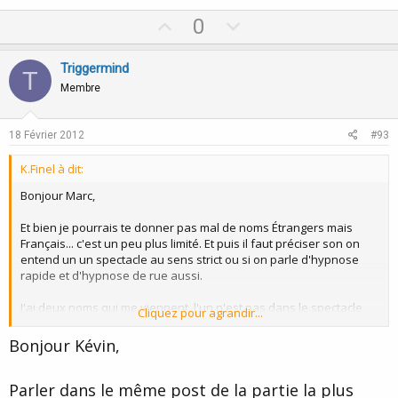
U
D
0
p
o
v
w
Triggermind
T
o
n
Membre
t
v
e
o
18 Février 2012
#93
t
K.Finel à dit:
e
Bonjour Marc,
Et bien je pourrais te donner pas mal de noms Étrangers mais
Français... c'est un peu plus limité. Et puis il faut préciser son on
entend un un spectacle au sens strict ou si on parle d'hypnose
rapide et d'hypnose de rue aussi.
J'ai deux noms qui me viennent, l'un n'est pas dans le spectacle,
Cliquez pour agrandir...
mais pratique de l'hypnose rapide et de l'hypnose de rue. L'autre
a un passé dans le spectacle. Les deux font régulièrement des
Bonjour Kévin,
démonstrations sans choisir leurs sujets :
Parler dans le même post de la partie la plus
- Frédéric Vincent. Forcément on va dire que c'est parce qu'il