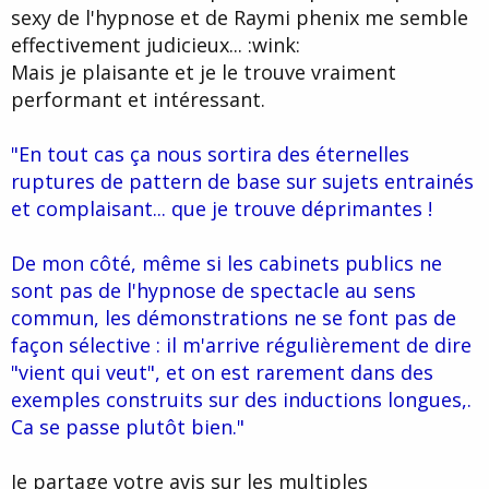
travaille avec moi que je le nomme... en même temps je ne
sexy de l'hypnose et de Raymi phenix me semble
travaillerais pas avec lui si il n'était pas excellent... et il l'est !
effectivement judicieux... :wink:
Discours pré-hypnotique parfait, grande capacité de leading et de
saturation, rapide et très fin dans son choix de stratégie. On a
Mais je plaisante et je le trouve vraiment
énormément travaillé l'hypnose spontanée ensemble : c'est une
performant et intéressant.
expérience avec laquelle on ne triche pas
- Raymi Phéonix. Je connais moins sa pratique, mais c'est
"En tout cas ça nous sortira des éternelles
quelqu'un qui sait prendre des risques et qui dans ce que j'ai vu
ruptures de pattern de base sur sujets entrainés
de lui ne fait pas de sélection et sait très bien s'adapter à son
et complaisant... que je trouve déprimantes !
sujet.
Ce sont les seuls à être un peu connus (et que je connais) et qui
De mon côté, même si les cabinets publics ne
rentrent dans cette catégorie. Il y en a sans doute d'autres ?
Sinon, Jacquin par exemple en Angleterre propose ce travail.
sont pas de l'hypnose de spectacle au sens
Mayagid est étonnant aussi dans son style. Les "Class of a
commun, les démonstrations ne se font pas de
master" de Bandler sont très bien ficelées... à l'étranger la liste
façon sélective : il m'arrive régulièrement de dire
serait longue.
"vient qui veut", et on est rarement dans des
Et puis... il y a une équipe qui affine son travail en ce moment à
exemples construits sur des inductions longues,.
Paris, ils sont particulièrement bons et je pense que leurs vidéos
Ca se passe plutôt bien."
vont bientôt les faire connaître, mais ça sera pour le printemps. En
tout cas ça nous sortira des éternelles ruptures de pattern de
base sur sujets entrainés et complaisant... que je trouve
Je partage votre avis sur les multiples
déprimantes !