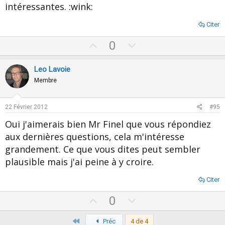
intéressantes. :wink:
Citer
U
D
0
p
o
v
w
Leo Lavoie
o
n
Membre
t
v
e
o
22 Février 2012
#95
t
Oui j'aimerais bien Mr Finel que vous répondiez
e
aux dernières questions, cela m'intéresse
grandement. Ce que vous dites peut sembler
plausible mais j'ai peine à y croire.
Citer
U
D
0
p
o
Premier
v
Préc
4 de 4
w