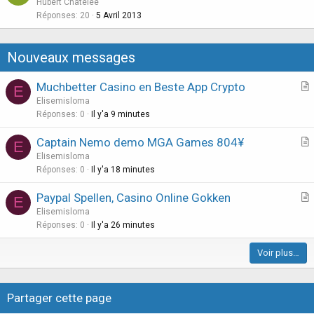
u
Hubert Chatelée
i
e
Réponses
20
5 Avril 2013
o
s
n
t
Nouveaux messages
i
o
Muchbetter Casino en Beste App Crypto
E
n
r
Elisemisloma
t
Réponses
0
Il y'a 9 minutes
i
Captain Nemo demo MGA Games 804¥
E
c
r
Elisemisloma
l
t
Réponses
0
Il y'a 18 minutes
e
i
Paypal Spellen, Casino Online Gokken
E
c
r
Elisemisloma
l
t
Réponses
0
Il y'a 26 minutes
e
i
Voir plus…
c
l
e
Partager cette page