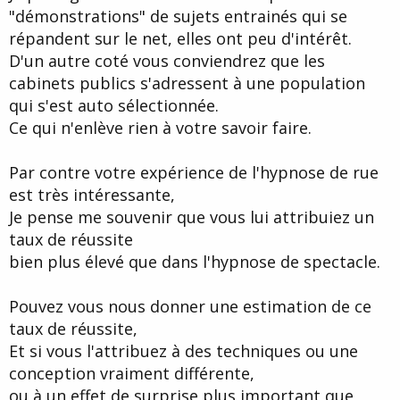
"démonstrations" de sujets entrainés qui se
De mon côté, même si les cabinets publics ne sont pas de
répandent sur le net, elles ont peu d'intérêt.
l'hypnose de spectacle au sens commun, les démonstrations ne
D'un autre coté vous conviendrez que les
se font pas de façon sélective : il m'arrive régulièrement de dire
"vient qui veut", et on est rarement dans des exemples construits
cabinets publics s'adressent à une population
sur des inductions longues,. Ca se passe plutôt bien.
qui s'est auto sélectionnée.
Je crois juste que peu de personnes travaillent vraiment leurs
Ce qui n'enlève rien à votre savoir faire.
stratégies et leurs patterns, sans doute parce que ce n'est pas la
partie la plus sexy de l'hypnose...
Par contre votre expérience de l'hypnose de rue
est très intéressante,
Kévin
Je pense me souvenir que vous lui attribuiez un
taux de réussite
bien plus élevé que dans l'hypnose de spectacle.
Pouvez vous nous donner une estimation de ce
taux de réussite,
Et si vous l'attribuez à des techniques ou une
conception vraiment différente,
ou à un effet de surprise plus important que