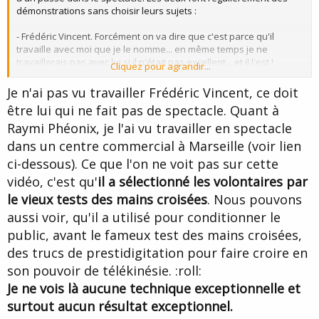
démonstrations sans choisir leurs sujets :
- Frédéric Vincent. Forcément on va dire que c'est parce qu'il
travaille avec moi que je le nomme... en même temps je ne
travaillerais pas avec lui si il n'était pas excellent... et il l'est !
Cliquez pour agrandir...
Discours pré-hypnotique parfait, grande capacité de leading et de
saturation, rapide et très fin dans son choix de stratégie. On a
Je n'ai pas vu travailler Frédéric Vincent, ce doit
énormément travaillé l'hypnose spontanée ensemble : c'est une
être lui qui ne fait pas de spectacle. Quant à
expérience avec laquelle on ne triche pas
Raymi Phéonix, je l'ai vu travailler en spectacle
- Raymi Phéonix. Je connais moins sa pratique, mais c'est
dans un centre commercial à Marseille (voir lien
quelqu'un qui sait prendre des risques et qui dans ce que j'ai vu
ci-dessous). Ce que l'on ne voit pas sur cette
de lui ne fait pas de sélection et sait très bien s'adapter à son
vidéo, c'est qu'
il a sélectionné les volontaires par
sujet.
le vieux tests des mains croisées
. Nous pouvons
aussi voir, qu'il a utilisé pour conditionner le
public, avant le fameux test des mains croisées,
des trucs de prestidigitation pour faire croire en
son pouvoir de télékinésie. :roll:
Je ne vois là aucune technique exceptionnelle et
surtout aucun résultat exceptionnel.