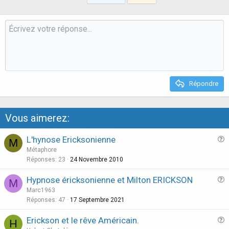
o
n
t
v
e
o
t
e
Répondre
Vous aimerez:
L'hynose Ericksonienne
M
u
Métaphore
e
Réponses
23
24 Novembre 2010
s
Hypnose éricksonienne et Milton ERICKSON
M
t
u
Marc1963
i
e
Réponses
47
17 Septembre 2021
o
s
n
Erickson et le rêve Américain.
H
t