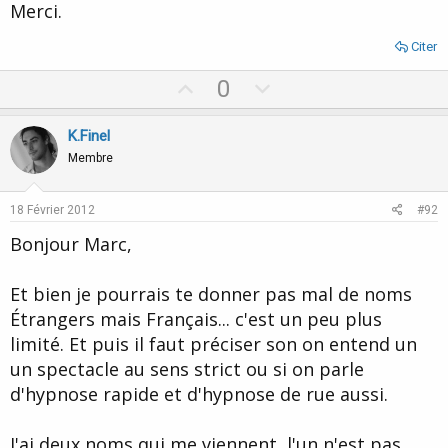
Merci.
Citer
U
D
0
p
o
v
w
K.Finel
o
n
Membre
t
v
e
o
18 Février 2012
#92
t
Bonjour Marc,
e
Et bien je pourrais te donner pas mal de noms
Étrangers mais Français... c'est un peu plus
limité. Et puis il faut préciser son on entend un
un spectacle au sens strict ou si on parle
d'hypnose rapide et d'hypnose de rue aussi.
J'ai deux noms qui me viennent, l'un n'est pas