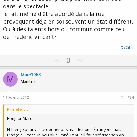
dans le spectacle,
le fait même d'être abordé dans la rue
provoquant déjà en soi souvent un état différent,
Ou à des talents hors du commun comme celui
de Frédéric Vincent?
Citer
U
D
0
p
o
v
w
Marc1963
M
o
n
Membre
t
v
e
o
19 Février 2012
#94
t
K.Finel à dit:
e
Bonjour Marc,
Et bien je pourrais te donner pas mal de noms Étrangers mais
Français... c'est un peu plus limité. Et puis il faut préciser son on