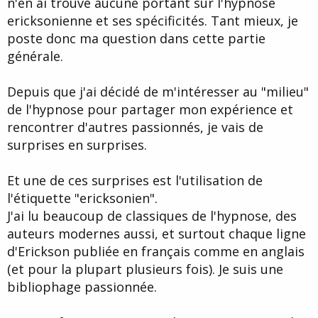
n'en ai trouvé aucune portant sur l'hypnose
d
t
ericksonienne et ses spécificités. Tant mieux, je
e
l
poste donc ma question dans cette partie
a
générale.
d
i
s
Depuis que j'ai décidé de m'intéresser au "milieu"
c
de l'hypnose pour partager mon expérience et
u
s
rencontrer d'autres passionnés, je vais de
s
surprises en surprises.
i
o
n
Et une de ces surprises est l'utilisation de
l'étiquette "ericksonien".
J'ai lu beaucoup de classiques de l'hypnose, des
auteurs modernes aussi, et surtout chaque ligne
d'Erickson publiée en français comme en anglais
(et pour la plupart plusieurs fois). Je suis une
bibliophage passionnée.