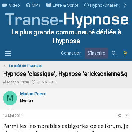
Vidéo
MP3
Livre & Script
Hypno-Challenge
La plus grande communauté dédiée à
l'hypnose
Connexion
S'inscrire
Le café de l'hypnose
Hypnose "classique", Hypnose "ericksonienne&q
I
D
Marion Prieur
13 Mai 2011
n
a
i
t
Marion Prieur
M
t
e
Membre
i
d
a
e
t
d
13 Mai 2011
#1
e
é
u
b
Parmi les inombrables catégories de ce forum, je
r
u