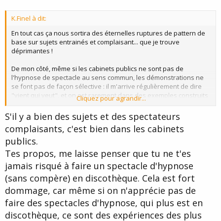
K.Finel à dit:
En tout cas ça nous sortira des éternelles ruptures de pattern de
base sur sujets entrainés et complaisant... que je trouve
déprimantes !
De mon côté, même si les cabinets publics ne sont pas de
l'hypnose de spectacle au sens commun, les démonstrations ne
se font pas de façon sélective : il m'arrive régulièrement de dire
"vient qui veut", et on est rarement dans des exemples construits
Cliquez pour agrandir...
sur des inductions longues,. Ca se passe plutôt bien.
S'il y a bien des sujets et des spectateurs
complaisants, c'est bien dans les cabinets
publics.
Tes propos, me laisse penser que tu ne t'es
jamais risqué à faire un spectacle d'hypnose
(sans compère) en discothèque. Cela est fort
dommage, car même si on n'apprécie pas de
faire des spectacles d'hypnose, qui plus est en
discothèque, ce sont des expériences des plus