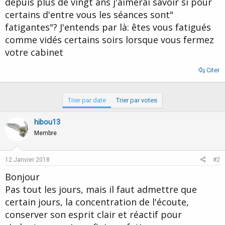
depuis plus de vingt ans j'aimerai savoir si pour
d
t
certains d'entre vous les séances sont"
e
l
fatigantes"? J'entends par là: êtes vous fatigués
a
comme vidés certains soirs lorsque vous fermez
d
i
votre cabinet
s
c
Citer
u
s
s
Trier par date
Trier par votes
i
o
hibou13
n
Membre
12 Janvier 2018
#2
Bonjour
Pas tout les jours, mais il faut admettre que
certain jours, la concentration de l'écoute,
conserver son esprit clair et réactif pour