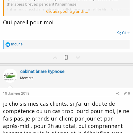
thérapies brèves pendant l'anamnèse.
J'ai appris aussi à prendre de la distance ,pour réfléchir si le cas
Cliquez pour agrandir...
me pose problème,en me retirant quelques instants de la pièce
avec un argument quelconque.
Oui pareil pour moi
En fin de séance,je me lave les mains et en profite pour me faire
la suggestion que le patient n'est plus là,je m'autorise à oublier
Citer
son problème pour être à 100% pour le suivant.
R
moune
é
a
U
D
0
c
p
o
t
i
v
w
cabinet briare hypnose
o
o
n
n
Membre
s
t
v
:
e
o
18 Janvier 2018
#10
t
je choisis mes cas clients, si j'ai un doute de
e
compétence ou un cas trop lourd pour moi, je ne
fais pas. je prends un client par jour et par
après-midi, pour 2h au total, qui comprennent