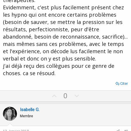
Evidemment, c'est plus facilement présent chez
les hypno qui ont encore certains problèmes
(besoin de sauver, se mettre la pression sur les
résultats, perfectionniste, peur d'être
abandonné, besoin de reconnaissance, sacrifice)...
mais mêmes sans ces problèmes, avec le temps
et l'expérience, on décode lus facilement le non
verbal et donc on y est plus sensible.
j'ai déjà reçu des collègues pour ce genre de
choses. ca se résoud.
Citer
U
D
0
p
o
v
w
Isabelle G.
o
n
Membre
t
v
e
o