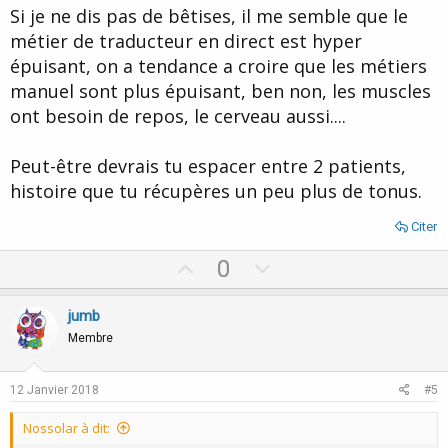
t
Si je ne dis pas de bêtises, il me semble que le
e
métier de traducteur en direct est hyper
épuisant, on a tendance a croire que les métiers
manuel sont plus épuisant, ben non, les muscles
ont besoin de repos, le cerveau aussi....
Peut-être devrais tu espacer entre 2 patients,
histoire que tu récupères un peu plus de tonus.
Citer
U
D
0
p
o
v
w
jumb
o
n
Membre
t
v
e
o
12 Janvier 2018
#5
t
Nossolar à dit:
e