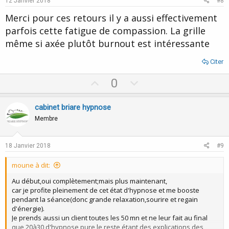
12 Janvier 2018
#8
t
Merci pour ces retours il y a aussi effectivement
e
parfois cette fatigue de compassion. La grille
même si axée plutôt burnout est intéressante
Citer
U
D
0
p
o
v
w
cabinet briare hypnose
o
n
Membre
t
v
e
o
18 Janvier 2018
#9
t
moune à dit:
e
Au début,oui complètement;mais plus maintenant,
car je profite pleinement de cet état d'hypnose et me booste
pendant la séance(donc grande relaxation,sourire et regain
d'énergie).
Je prends aussi un client toutes les 50 mn et ne leur fait au final
que 20à30 d'hypnose pure,le reste étant des explications,des