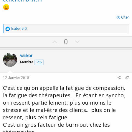
Citer
R
Isabelle G.
é
a
U
D
0
c
p
o
t
i
v
w
valikor
o
o
n
n
Membre
Pro
s
t
v
:
e
o
12 Janvier 2018
#7
t
C'est ce qu'on appelle la fatigue de compassion,
e
la fatigue des thérapeutes... En étant en syncho,
on ressent partiellement, plus ou moins le
stresse et le mal-être des clients... plus on le
ressent, plus cela fatigue.
C'est un gros facteur de burn-out chez les
thérapeutes.