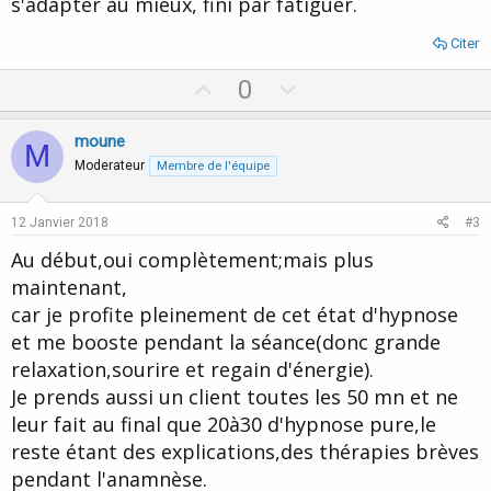
s'adapter au mieux, fini par fatiguer.
Citer
U
D
0
p
o
v
w
moune
M
o
n
Moderateur
Membre de l'équipe
t
v
e
o
12 Janvier 2018
#3
t
Au début,oui complètement;mais plus
e
maintenant,
car je profite pleinement de cet état d'hypnose
et me booste pendant la séance(donc grande
relaxation,sourire et regain d'énergie).
Je prends aussi un client toutes les 50 mn et ne
leur fait au final que 20à30 d'hypnose pure,le
reste étant des explications,des thérapies brèves
pendant l'anamnèse.