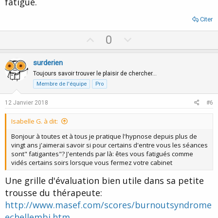
fatigue.
Citer
U
D
0
p
o
v
w
surderien
o
n
Toujours savoir trouver le plaisir de chercher…
t
v
Membre de l'équipe
Pro
e
o
12 Janvier 2018
#6
t
e
Isabelle G. à dit:
Bonjour à toutes et à tous je pratique l'hypnose depuis plus de
vingt ans j'aimerai savoir si pour certains d'entre vous les séances
sont" fatigantes"? J'entends par là: êtes vous fatigués comme
vidés certains soirs lorsque vous fermez votre cabinet
Une grille d'évaluation bien utile dans sa petite
trousse du thérapeute:
http://www.masef.com/scores/burnoutsyndrome
echellembi.htm