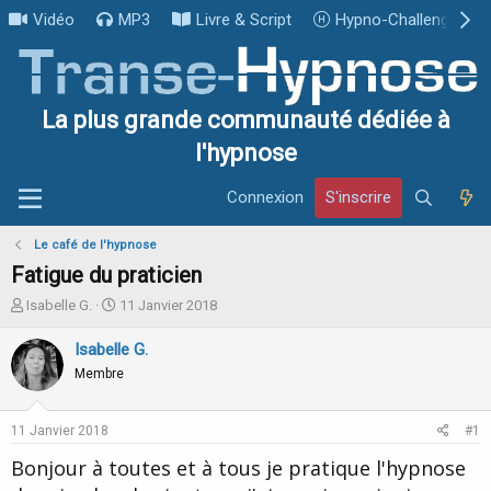
Vidéo
MP3
Livre & Script
Hypno-Challenge
La plus grande communauté dédiée à
l'hypnose
Connexion
S'inscrire
Le café de l'hypnose
Fatigue du praticien
I
D
Isabelle G.
11 Janvier 2018
n
a
i
t
Isabelle G.
t
e
Membre
i
d
a
e
t
d
11 Janvier 2018
#1
e
é
u
b
Bonjour à toutes et à tous je pratique l'hypnose
r
u