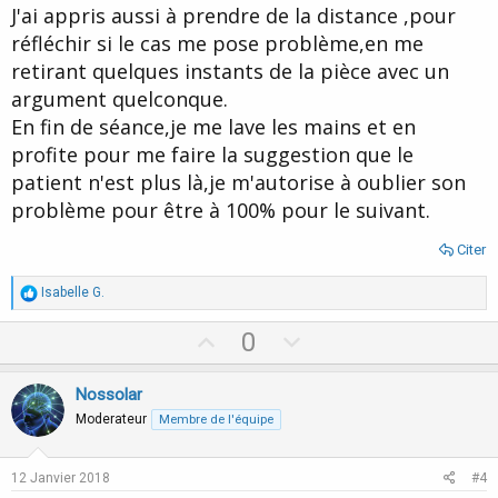
J'ai appris aussi à prendre de la distance ,pour
réfléchir si le cas me pose problème,en me
retirant quelques instants de la pièce avec un
argument quelconque.
En fin de séance,je me lave les mains et en
profite pour me faire la suggestion que le
patient n'est plus là,je m'autorise à oublier son
problème pour être à 100% pour le suivant.
Citer
R
Isabelle G.
é
a
U
D
0
c
p
o
t
i
v
w
Nossolar
o
o
n
n
Moderateur
Membre de l'équipe
s
t
v
:
e
o
12 Janvier 2018
#4