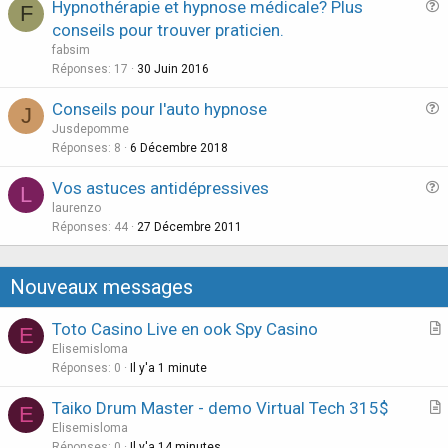
Hypnothérapie et hypnose médicale? Plus
F
u
conseils pour trouver praticien.
e
fabsim
s
Réponses
17
30 Juin 2016
t
Conseils pour l'auto hypnose
i
J
u
Jusdepomme
o
e
Réponses
8
6 Décembre 2018
n
s
Vos astuces antidépressives
L
t
u
laurenzo
i
e
Réponses
44
27 Décembre 2011
o
s
n
t
Nouveaux messages
i
o
Toto Casino Live en ook Spy Casino
E
n
r
Elisemisloma
t
Réponses
0
Il y'a 1 minute
i
Taiko Drum Master - demo Virtual Tech 315$
E
c
r
Elisemisloma
l
Réponses
0
Il y'a 14 minutes