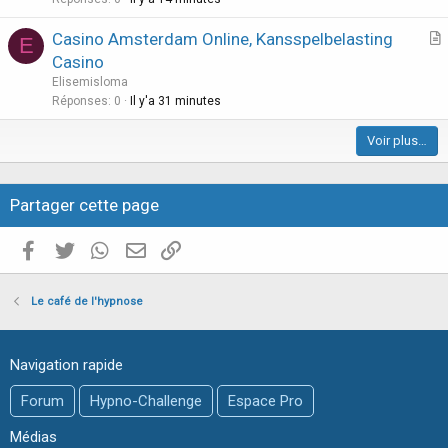
t
e
i
Casino Amsterdam Online, Kansspelbelasting
E
c
r
Casino
l
t
Elisemisloma
e
i
Réponses
0
Il y'a 31 minutes
c
Voir plus…
l
e
Partager cette page
Facebook
Twitter
WhatsApp
E-mail valide
Copier le lien
Le café de l'hypnose
Navigation rapide
Forum
Hypno-Challenge
Espace Pro
Médias