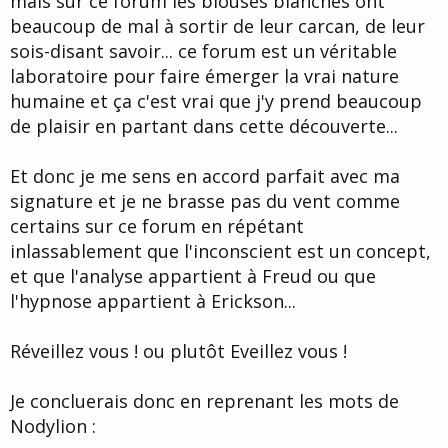
mais sur ce forum les blouses blanches ont
propres contradictions, et çà vous ne le supportez pas,
beaucoup de mal à sortir de leur carcan, de leur
tout autant que vous ne supportez pas que l'on vous y
sois-disant savoir... ce forum est un véritable
mette en tant que médecin, car vous n'aimez pas les
médecins qui ne vous aiment pas, car ils n'aiment pas que
laboratoire pour faire émerger la vrai nature
vous les mettiez face à leurs propres contradictions et
humaine et ça c'est vrai que j'y prend beaucoup
que vous n'admettiez pas qu'on vous mette face aux
de plaisir en partant dans cette découverte...
vôtres.
Pas besoin de psychanalyse ni d'hypnose pour nous
Et donc je me sens en accord parfait avec ma
rendre compte que vous ne supportez pas ce que vous
ne supportez pas et que vous ne le supporterez jamais,
signature et je ne brasse pas du vent comme
hypnoanalyse ou pas.
certains sur ce forum en répétant
Bye.
inlassablement que l'inconscient est un concept,
H.
et que l'analyse appartient à Freud ou que
"on" ne vous cherche pas : c'est vous qui cherchez toujours
l'hypnose appartient à Erickson...
en permanence à ce qu'on vous cherche.
Réveillez vous ! ou plutôt Eveillez vous !
Je concluerais donc en reprenant les mots de
Nodylion :