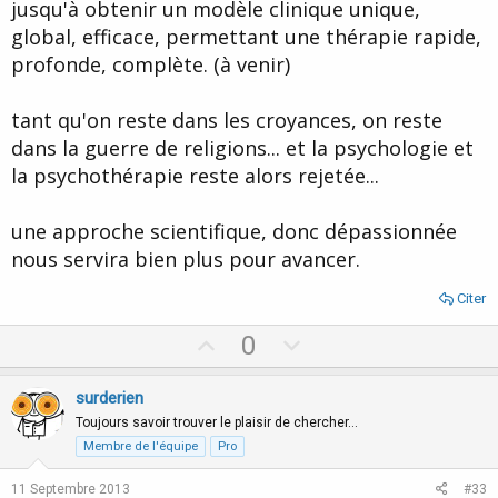
jusqu'à obtenir un modèle clinique unique,
global, efficace, permettant une thérapie rapide,
profonde, complète. (à venir)
tant qu'on reste dans les croyances, on reste
dans la guerre de religions... et la psychologie et
la psychothérapie reste alors rejetée...
une approche scientifique, donc dépassionnée
nous servira bien plus pour avancer.
Citer
U
D
0
p
o
v
w
surderien
o
n
Toujours savoir trouver le plaisir de chercher…
t
v
Membre de l'équipe
Pro
e
o
11 Septembre 2013
#33