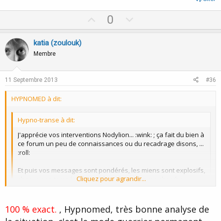
U
D
0
p
o
v
w
katia (zoulouk)
o
n
Membre
t
v
e
o
11 Septembre 2013
#36
t
HYPNOMED à dit:
e
Hypno-transe à dit:
J'apprécie vos interventions Nodylion... :wink: ; ça fait du bien à
ce forum un peu de connaissances ou du recadrage disons, ...
:roll:
Et puis vos messages sont pondérés, les miens sont explosifs,
Cliquez pour agrandir...
chacun son tempérament, il faut dire qu'on me cherche
souvent donc on me trouve..; :lol::
Cliquez pour agrandir...
Vous êtes en effet explosive et très dangereuse car en cherchant
100 % exact.
, Hypnomed, très bonne analyse de
en permanence à mettre les autres thérapeutes en contradiction (