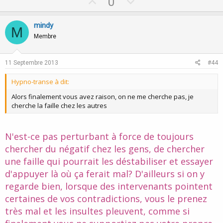
U
D
0
p
o
v
w
mindy
M
o
n
Membre
t
v
e
o
11 Septembre 2013
#44
t
Hypno-transe à dit:
e
Alors finalement vous avez raison, on ne me cherche pas, je
cherche la faille chez les autres
N'est-ce pas perturbant à force de toujours
chercher du négatif chez les gens, de chercher
une faille qui pourrait les déstabiliser et essayer
d'appuyer là où ça ferait mal? D'ailleurs si on y
regarde bien, lorsque des intervenants pointent
certaines de vos contradictions, vous le prenez
très mal et les insultes pleuvent, comme si