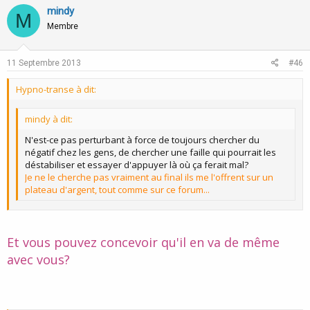
patiente)
...
v
w
mindy
M
o
n
D'ailleurs si on y regarde bien, lorsque des intervenants pointent
Membre
certaines de vos contradictions, vous le prenez très mal et les
t
v
insultes pleuvent, comme si finalement vous ne supportiez pas
e
o
votre propre comportement. :idea:
11 Septembre 2013
#46
t
Personnellement je ne cherche pas de problèmes aux gens, je
Hypno-transe à dit:
e
cherche des solutions à leurs problèmes.
Heureusement que vous le précisez, j'ai beaucoup de mal à vous
mindy à dit:
sentir honnête, que voulez vous, le feeling ne passe pas... en
général on passe son chemin, mais votre acharnement à mon
N'est-ce pas perturbant à force de toujours chercher du
encontre me laisse perplexe... :roll:
négatif chez les gens, de chercher une faille qui pourrait les
déstabiliser et essayer d'appuyer là où ça ferait mal?
Je ne le cherche pas vraiment au final ils me l'offrent sur un
Cela me semble bien plus enrichissant de voir dans chacun un
plateau d'argent, tout comme sur ce forum...
potentiel, une vision du monde inspirante, des ressources, en clair
de voir du positif au lieu de chercher du négatif. Un concept tout
simple mais qui produit d'excellents résultats. Les gens positifs
sont en meilleur santé, vivent plus longtemps, ont moins de
Et vous pouvez concevoir qu'il en va de même
problèmes cardio-vasculaires, il y a une énorme littérature à ce
avec vous?
sujet. Donnez vous cette chance de mieux vivre Métaphore, voyez
les gens comme une richesse. [/color]