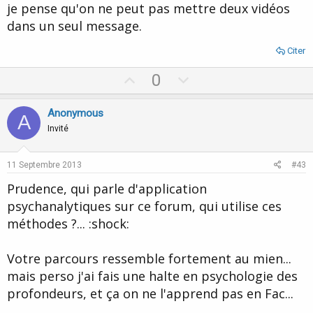
je pense qu'on ne peut pas mettre deux vidéos
dans un seul message.
Citer
U
D
0
p
o
v
w
Anonymous
A
o
n
Invité
t
v
e
o
11 Septembre 2013
#43
t
Prudence, qui parle d'application
e
psychanalytiques sur ce forum, qui utilise ces
méthodes ?... :shock:
Votre parcours ressemble fortement au mien...
mais perso j'ai fais une halte en psychologie des
profondeurs, et ça on ne l'apprend pas en Fac...