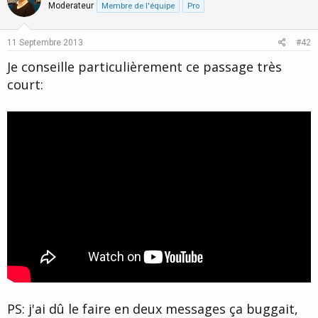
o
n
Moderateur
Membre de l'équipe
Pro
t
v
e
o
11 Septembre 2013
#42
t
Je conseille particulièrement ce passage très
e
court:
PS: j'ai dû le faire en deux messages ça buggait,