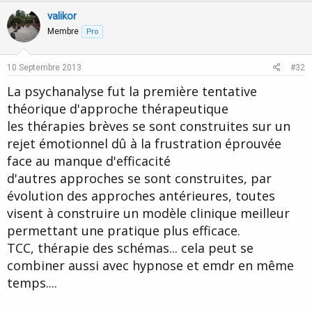
v
w
valikor
o
n
Membre
Pro
t
v
e
o
10 Septembre 2013
#32
t
La psychanalyse fut la première tentative
e
théorique d'approche thérapeutique
les thérapies brèves se sont construites sur un
rejet émotionnel dû à la frustration éprouvée
face au manque d'efficacité
d'autres approches se sont construites, par
évolution des approches antérieures, toutes
visent à construire un modèle clinique meilleur
permettant une pratique plus efficace.
TCC, thérapie des schémas... cela peut se
combiner aussi avec hypnose et emdr en même
temps....