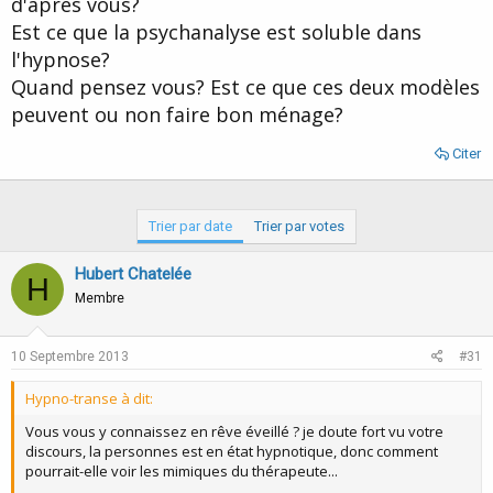
d'après vous?
d
t
Est ce que la psychanalyse est soluble dans
e
l
l'hypnose?
a
Quand pensez vous? Est ce que ces deux modèles
d
i
peuvent ou non faire bon ménage?
s
c
Citer
u
s
s
Trier par date
Trier par votes
i
o
n
Hubert Chatelée
H
Membre
10 Septembre 2013
#31
Hypno-transe à dit:
Vous vous y connaissez en rêve éveillé ? je doute fort vu votre
discours, la personnes est en état hypnotique, donc comment
pourrait-elle voir les mimiques du thérapeute...