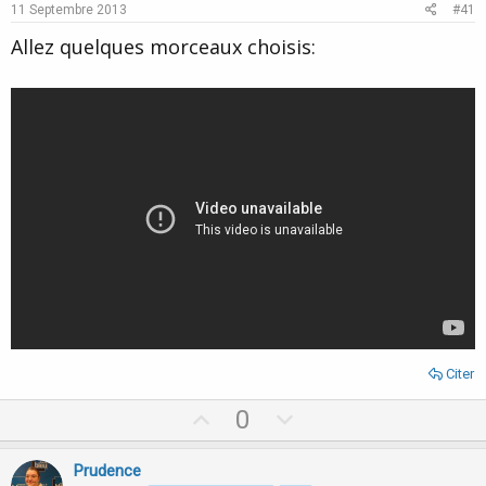
e
o
11 Septembre 2013
#41
t
Allez quelques morceaux choisis:
e
Citer
U
D
0
p
o
v
w
Prudence