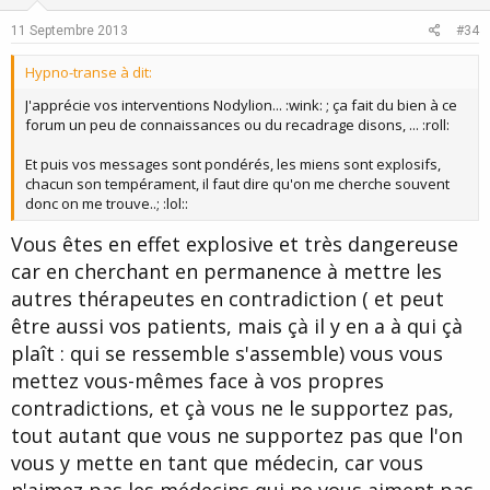
t
v
e
o
11 Septembre 2013
#34
t
Hypno-transe à dit:
e
J'apprécie vos interventions Nodylion... :wink: ; ça fait du bien à ce
forum un peu de connaissances ou du recadrage disons, ... :roll:
Et puis vos messages sont pondérés, les miens sont explosifs,
chacun son tempérament, il faut dire qu'on me cherche souvent
donc on me trouve..; :lol::
Vous êtes en effet explosive et très dangereuse
car en cherchant en permanence à mettre les
autres thérapeutes en contradiction ( et peut
être aussi vos patients, mais çà il y en a à qui çà
plaît : qui se ressemble s'assemble) vous vous
mettez vous-mêmes face à vos propres
contradictions, et çà vous ne le supportez pas,
tout autant que vous ne supportez pas que l'on
vous y mette en tant que médecin, car vous
n'aimez pas les médecins qui ne vous aiment pas,