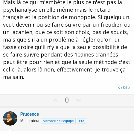
Mais là ce qui m'embête le plus ce n'est pas la
psychanalyse en elle même mais le retard
français et la position de monopole. Si quelqu'un
veut devenir ou se faire suivre par un freudien ou
un lacanien, que ce soit son choix, pas de soucis,
mais que s'il a un problème à régler qu'on lui
fasse croire qu'il n'y a que la seule possibilité de
se faire suivre pendant des 10aines d'années
peut être pour rien et que la seule méthode c'est
celle là, alors là non, effectivement, je trouve ça
malsain.
Citer
U
D
0
p
o
v
w
Prudence
o
n
Moderateur
Membre de l'équipe
Pro
t
v