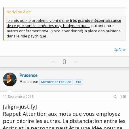
Nodylion à dit:
je crois que le problème vient d'une
très grande méconnaissance
de ce que sont les théories psychodynamiques
, qui ont entre
autres entièrement revu (voire abandonné) la place des pulsions
dans le rôle psychique.
Citer
U
D
0
p
o
v
w
Prudence
o
n
Moderateur
Membre de l'équipe
Pro
t
v
e
o
11 Septembre 2013
#40
t
[align=justify]
e
Rappel: Attention aux mots que vous employez
pour décrire les autres. La distanciation entre les
écrits et la personne peut être une idée pour se