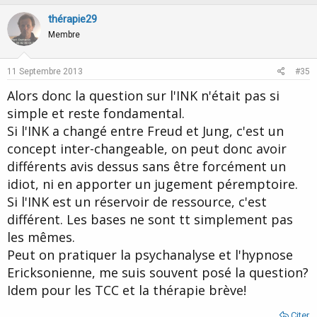
p
o
v
w
thérapie29
o
n
Membre
t
v
e
o
11 Septembre 2013
#35
t
Alors donc la question sur l'INK n'était pas si
e
simple et reste fondamental.
Si l'INK a changé entre Freud et Jung, c'est un
concept inter-changeable, on peut donc avoir
différents avis dessus sans être forcément un
idiot, ni en apporter un jugement péremptoire.
Si l'INK est un réservoir de ressource, c'est
différent. Les bases ne sont tt simplement pas
les mêmes.
Peut on pratiquer la psychanalyse et l'hypnose
Ericksonienne, me suis souvent posé la question?
Idem pour les TCC et la thérapie brève!
Citer