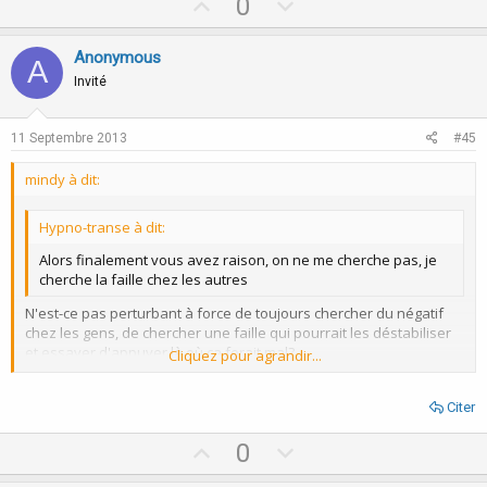
U
D
0
p
o
v
w
Anonymous
A
o
n
Invité
t
v
e
o
11 Septembre 2013
#45
t
mindy à dit:
e
Hypno-transe à dit:
Alors finalement vous avez raison, on ne me cherche pas, je
cherche la faille chez les autres
N'est-ce pas perturbant à force de toujours chercher du négatif
chez les gens, de chercher une faille qui pourrait les déstabiliser
et essayer d'appuyer là où ça ferait mal?
Cliquez pour agrandir...
Je ne le cherche pas vraiment au final ils me l'offrent sur un
plateau d'argent, tout comme sur ce forum...
Cliquez pour agrandir...
Citer
En thérapie on peut appeler cela, prise de conscience, tiens ça me
rappelle encore ma dernière patiente, c'est exactement ce qui
U
D
0
s'est produit, silence... puis une petite voix me dit :
c'est vrai, je me
comporte de la même façon (sans rentrer dans l'histoire de ma
p
o