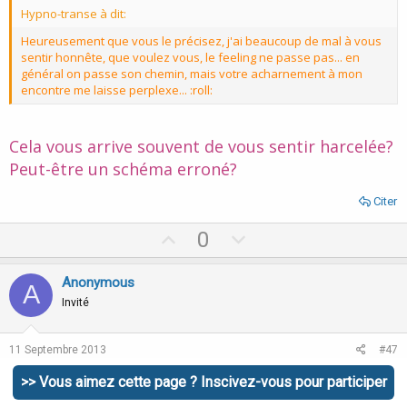
Hypno-transe à dit:
Heureusement que vous le précisez, j'ai beaucoup de mal à vous
sentir honnête, que voulez vous, le feeling ne passe pas... en
général on passe son chemin, mais votre acharnement à mon
encontre me laisse perplexe... :roll:
Cela vous arrive souvent de vous sentir harcelée?
Peut-être un schéma erroné?
Citer
U
D
0
p
o
v
w
Anonymous
A
o
n
Invité
t
v
e
o
11 Septembre 2013
#47
t
>> Vous aimez cette page ? Inscivez-vous pour participer
mindy à dit:
e