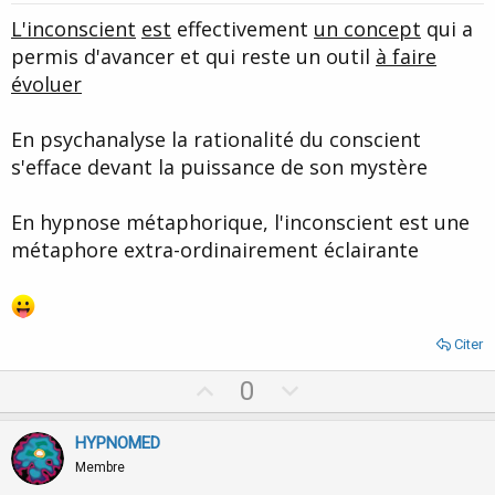
t
L'inconscient
est
effectivement
un concept
qui a
e
permis d'avancer et qui reste un outil
à faire
évoluer
En psychanalyse la rationalité du conscient
s'efface devant la puissance de son mystère
En hypnose métaphorique, l'inconscient est une
métaphore extra-ordinairement éclairante
Citer
U
D
0
p
o
v
w
HYPNOMED
o
n
Membre