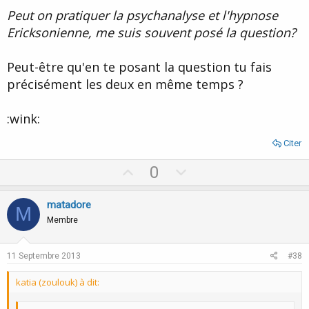
Peut on pratiquer la psychanalyse et l'hypnose
Ericksonienne, me suis souvent posé la question?
Peut-être qu'en te posant la question tu fais
précisément les deux en même temps ?
:wink:
Citer
U
D
0
p
o
v
w
matadore
M
o
n
Membre
t
v
e
o
11 Septembre 2013
#38
t
katia (zoulouk) à dit:
e