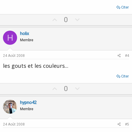
Citer
U
D
0
p
o
v
w
holix
H
o
n
Membre
t
v
e
o
24 Août 2008
#4
t
les gouts et les couleurs...
e
Citer
U
D
0
p
o
v
w
hypno42
o
n
Membre
t
v
e
o
24 Août 2008
#5
t