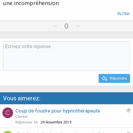
une incompréhension
Citer
U
D
0
p
o
v
w
o
n
t
v
e
o
t
e
Répondre
Vous aimerez:
Coup de foudre pour hypnothérapeute
C
u
Carrère
e
Réponses
66
29 Novembre 2013
s