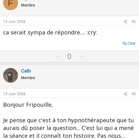
F
Membre
19 Juin 2008
#2
ca serait sympa de répondre.... :cry:
Citer
U
D
0
p
o
v
w
Cath
o
n
Membre
t
v
e
o
19 Juin 2008
#3
t
Bonjour Fripouille,
e
Je pense que c'est à ton hypnothérapeute que tu
aurais dû poser la question... C'est lui qui a mené
la séance et il connaît ton histoire. Pas nous...