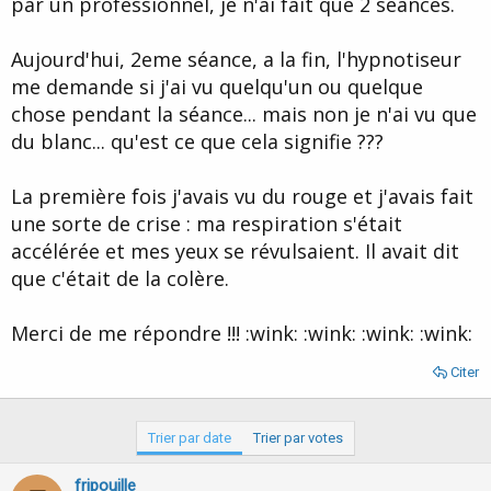
par un professionnel, je n'ai fait que 2 séances.
d
t
e
l
Aujourd'hui, 2eme séance, a la fin, l'hypnotiseur
a
me demande si j'ai vu quelqu'un ou quelque
d
i
chose pendant la séance... mais non je n'ai vu que
s
du blanc... qu'est ce que cela signifie ???
c
u
s
La première fois j'avais vu du rouge et j'avais fait
s
une sorte de crise : ma respiration s'était
i
accélérée et mes yeux se révulsaient. Il avait dit
o
n
que c'était de la colère.
Merci de me répondre !!! :wink: :wink: :wink: :wink:
Citer
Trier par date
Trier par votes
fripouille