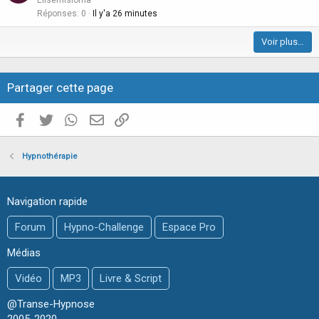
Elisemisloma
e
t
Réponses
0
Il y'a 26 minutes
i
Voir plus…
c
l
e
Partager cette page
Facebook
Twitter
WhatsApp
E-mail valide
Copier le lien
Hypnothérapie
Navigation rapide
Forum
Hypno-Challenge
Espace Pro
Médias
Vidéo
MP3
Livre & Script
@Transe-Hypnose