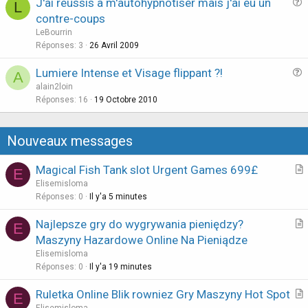
J'ai réussis à m'autohypnotiser mais j'ai eu un
L
t
u
contre-coups
i
e
LeBourrin
o
s
Réponses
3
26 Avril 2009
n
t
Lumiere Intense et Visage flippant ?!
i
A
u
alain2loin
o
e
Réponses
16
19 Octobre 2010
n
s
t
Nouveaux messages
i
o
Magical Fish Tank slot Urgent Games 699£
E
n
r
Elisemisloma
t
Réponses
0
Il y'a 6 minutes
i
Najlepsze gry do wygrywania pieniędzy?
E
c
r
Maszyny Hazardowe Online Na Pieniądze
l
t
Elisemisloma
e
i
Réponses
0
Il y'a 20 minutes
c
Ruletka Online Blik rowniez Gry Maszyny Hot Spot
l
E
r