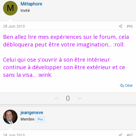
v
w
Métaphore
M
o
n
Invité
t
v
e
o
28 Juin 2010
#96
t
Ben allez lire mes expériences sur le forum, cela
e
débloquera peut être votre imagination... :roll:
Celui qui ose s'ouvrir à son être intérieur
continue à développer son être extérieur et ce
sans la visa... :wink:
Citer
U
D
0
p
o
v
w
jeangeneve
o
n
Membre
Pro
t
v
e
o
28 Juin 2010
#97