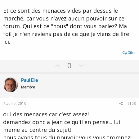
Et ce sont des menaces vides par dessus le
marché, car vous n'avez aucun pouvoir sur ce
forum. Qui est ce "nous" dont vous parlez? Ma
foi! Je n'en reviens pas de ce que je viens de lire
ici.
Citer
U
D
0
p
o
v
w
Paul Elie
o
n
Membre
t
v
e
o
7 Juillet 2010
#103
t
oui des menaces car c'est assez!
e
demandez donc a jean ce qu'il en pense... lui
meme au centre du sujet!
nous avons tous du pouvoir vous vous trompez!