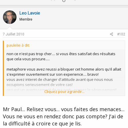
p
o
v
w
Leo Lavoie
o
n
Membre
t
v
e
o
7 Juillet 2010
#102
t
paulelie à dit:
e
non ce n'est pas trop cher.... si vous êtes satisfait des résultats
que cela vous procure.....
metaphore vous avez reussi a bloquer cet homme alors qu'il allait
s'exprimer ouvertement sur son experience.... bravo!
vous avez interet de changer d'attitude avant que nous nous
occupions serieusement de votre cas!
ceci est un avertissement de ma part....prenez le sérieusement!
Cliquez pour agrandir...
la plaisanterie a assez durée!
vous avez été prévenue!
a bon entendeur salut!
Mr Paul... Relisez vous... vous faites des menaces...
paul.
Vous ne vous en rendez donc pas compte? J'ai de
la difficulté à croire ce que je lis.