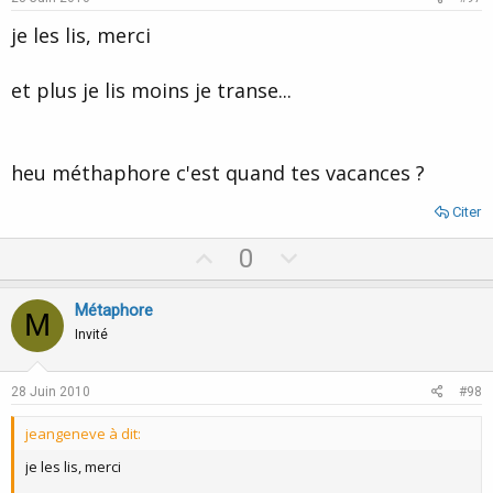
t
je les lis, merci
e
et plus je lis moins je transe...
heu méthaphore c'est quand tes vacances ?
Citer
U
D
0
p
o
v
w
Métaphore
M
o
n
Invité
t
v
e
o
28 Juin 2010
#98
t
jeangeneve à dit:
e
je les lis, merci