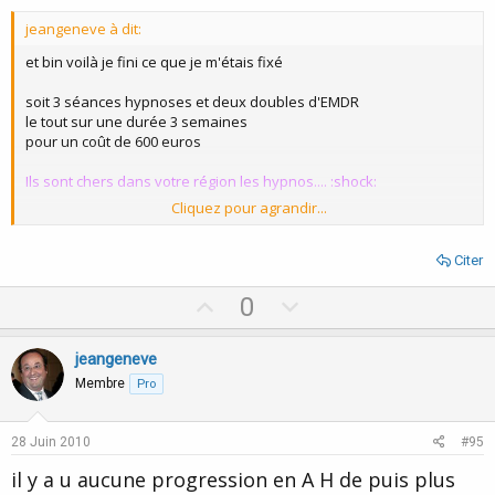
t
jeangeneve à dit:
e
et bin voilà je fini ce que je m'étais fixé
soit 3 séances hypnoses et deux doubles d'EMDR
le tout sur une durée 3 semaines
pour un coût de 600 euros
Ils sont chers dans votre région les hypnos.... :shock:
Cliquez pour agrandir...
les séances EMDR:
donc plus de doutes mon sens hypno est le toucher
Citer
je suis rentré bien dedans avec les tapotements
et puis peu a peu je suis descendu dans les échelles
U
D
0
valikoriennes
p
o
en fin de séance le praticien semblais vachement fatigué, en fait il
v
w
jeangeneve
était tout aussi dedans que moi...
o
n
Membre
Pro
en fait c'est tellement simple que on se demande si c'est sérieux
t
v
son truc,
e
o
puis a force de voir baisser les échelles, il faut bien se rendre a
28 Juin 2010
#95
l'évidence
t
il y a u aucune progression en A H de puis plus
e