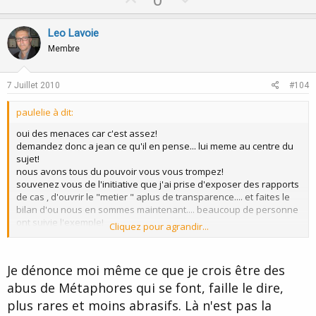
p
o
v
w
Leo Lavoie
o
n
Membre
t
v
e
o
7 Juillet 2010
#104
t
paulelie à dit:
e
oui des menaces car c'est assez!
demandez donc a jean ce qu'il en pense... lui meme au centre du
sujet!
nous avons tous du pouvoir vous vous trompez!
souvenez vous de l'initiative que j'ai prise d'exposer des rapports
de cas , d'ouvrir le "metier " aplus de transparence.... et faites le
bilan d'ou nous en sommes maintenant.... beaucoup de personne
ont suivie l'exemple!
Cliquez pour agrandir...
il a fallut forcer les choses....
aussi quand les abus de metaphore deviennent grossiers....il faut
les denoncer! et je ne laisserai pas ça passer....
Je dénonce moi même ce que je crois être des
car jean m'as confié qu'il ne le ferai plus sur le forum librement au
abus de Métaphores qui se font, faille le dire,
vue de tous a cause d'elle.... c'est un fait!
plus rares et moins abrasifs. Là n'est pas la
aussi puisque vous voulez plus de clarifications.... les voila!