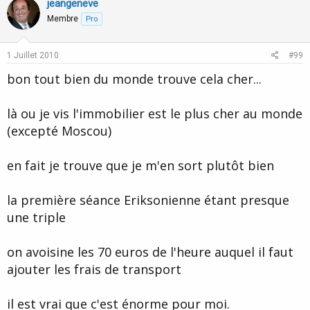
v
w
jeangeneve
o
n
Membre
Pro
t
v
e
o
1 Juillet 2010
#99
t
bon tout bien du monde trouve cela cher...
e
là ou je vis l'immobilier est le plus cher au monde
(excepté Moscou)
en fait je trouve que je m'en sort plutôt bien
la première séance Eriksonienne étant presque
une triple
on avoisine les 70 euros de l'heure auquel il faut
ajouter les frais de transport
il est vrai que c'est énorme pour moi.