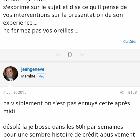
s'exprime sur le sujet et dise ce qu'il pense de
vos interventions sur la presentation de son
experience....
ne fermez pas vos oreilles....
Citer
U
D
0
p
o
v
w
jeangeneve
o
n
Membre
Pro
t
v
e
o
7 Juillet 2010
#108
t
ha visiblement on s'est pas ennuyé cette après
e
midi
désolé la je bosse dans les 60h par semaines
pour une sombre histoire de crédit abusivement