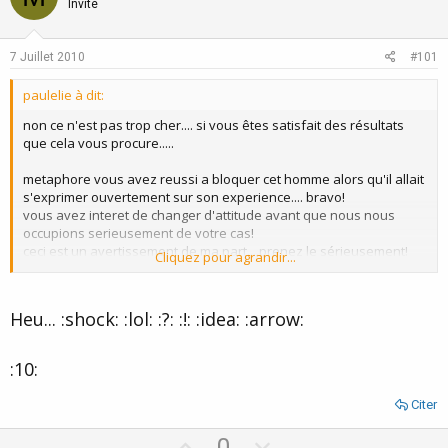
o
n
Invité
t
v
e
o
7 Juillet 2010
#101
t
paulelie à dit:
e
non ce n'est pas trop cher.... si vous êtes satisfait des résultats
que cela vous procure.....
metaphore vous avez reussi a bloquer cet homme alors qu'il allait
s'exprimer ouvertement sur son experience.... bravo!
vous avez interet de changer d'attitude avant que nous nous
occupions serieusement de votre cas!
ceci est un avertissement de ma part....prenez le sérieusement!
Cliquez pour agrandir...
la plaisanterie a assez durée!
vous avez été prévenue!
a bon entendeur salut!
Heu... :shock: :lol: :?: :!: :idea: :arrow:
paul.
:10:
Citer
U
D
0