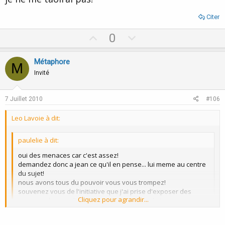
Citer
U
D
0
p
o
v
w
Métaphore
M
o
n
Invité
t
v
e
o
7 Juillet 2010
#106
t
Leo Lavoie à dit:
e
paulelie à dit:
oui des menaces car c'est assez!
demandez donc a jean ce qu'il en pense... lui meme au centre
du sujet!
nous avons tous du pouvoir vous vous trompez!
souvenez vous de l'initiative que j'ai prise d'exposer des
Cliquez pour agrandir...
rapports de cas , d'ouvrir le "metier " aplus de transparence....
et faites le bilan d'ou nous en sommes maintenant....
beaucoup de personne ont suivie l'exemple!
Cliquez pour agrandir...