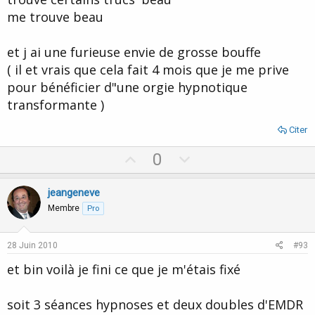
me trouve beau
et j ai une furieuse envie de grosse bouffe
( il et vrais que cela fait 4 mois que je me prive
pour bénéficier d"une orgie hypnotique
transformante )
Citer
U
D
0
p
o
v
w
jeangeneve
o
n
Membre
Pro
t
v
e
o
28 Juin 2010
#93
t
et bin voilà je fini ce que je m'étais fixé
e
soit 3 séances hypnoses et deux doubles d'EMDR