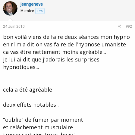
v
w
jeangeneve
o
n
Membre
Pro
t
v
e
o
24 Juin 2010
#92
t
bon voilà viens de faire deux séances mon hypno
e
en rl m'a dit on vas faire de l'hypnose umaniste
ca vas être nettement moins agréable...
je lui ai dit que j'adorais les surprises
hypnotiques...
cela a été agréable
deux effets notables :
"oublie" de fumer par moment
et relâchement musculaire
trouve certains trucs 'beau"