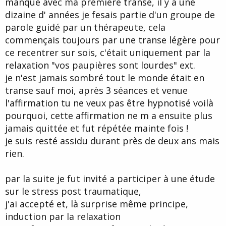
manqué avec ma première transe, il y a une
d
t
dizaine d' années je fesais partie d'un groupe de
e
l
parole guidé par un thérapeute, cela
a
commençais toujours par une transe légère pour
d
i
ce recentrer sur sois, c'était uniquement par la
s
relaxation "vos paupières sont lourdes" ext.
c
je n'est jamais sombré tout le monde était en
u
s
transe sauf moi, après 3 séances et venue
s
l'affirmation tu ne veux pas être hypnotisé voilà
i
pourquoi, cette affirmation ne m a ensuite plus
o
n
jamais quittée et fut répétée mainte fois !
je suis resté assidu durant près de deux ans mais
rien.
par la suite je fut invité a participer à une étude
sur le stress post traumatique,
j'ai accepté et, là surprise même principe,
induction par la relaxation