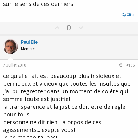
sur le sens de ces derniers.
Citer
U
D
0
p
o
v
w
Paul Elie
o
n
Membre
t
v
e
o
7 Juillet 2010
#105
t
ce qu'elle fait est beaucoup plus insidieux et
e
pernicieux et vicieux que toutes les insultes que
j'ai pu regretter dans un moment de colére qui
somme toute est justifié!
la transparence et la justice doit etre de regle
pour tous....
personne ne dit rien... a prpos de ces
agissements....exepté vous!
je ne me taoirai pas!