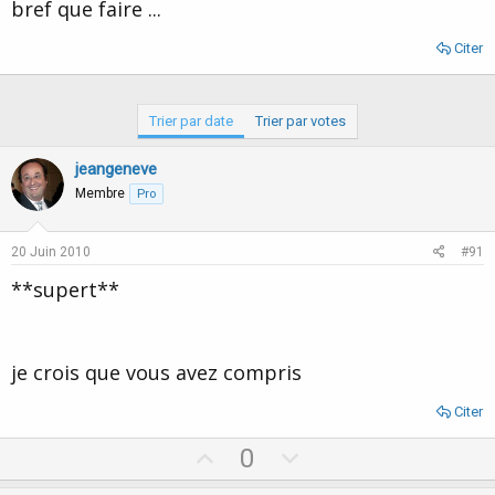
bref que faire ...
Citer
Trier par date
Trier par votes
jeangeneve
Membre
Pro
20 Juin 2010
#91
**supert**
je crois que vous avez compris
Citer
U
D
0
p
o