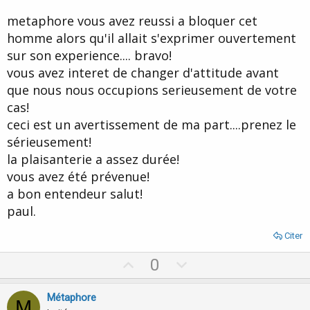
metaphore vous avez reussi a bloquer cet
homme alors qu'il allait s'exprimer ouvertement
sur son experience.... bravo!
vous avez interet de changer d'attitude avant
que nous nous occupions serieusement de votre
cas!
ceci est un avertissement de ma part....prenez le
sérieusement!
la plaisanterie a assez durée!
vous avez été prévenue!
a bon entendeur salut!
paul.
Citer
U
D
0
p
o
v
w
Métaphore
M