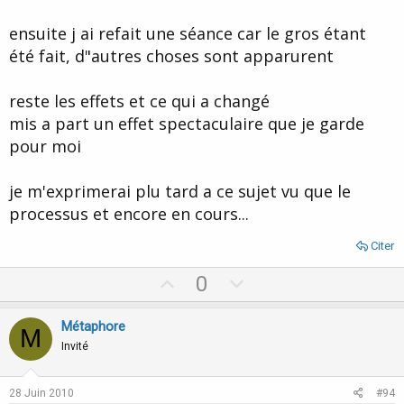
ensuite j ai refait une séance car le gros étant
été fait, d"autres choses sont apparurent
reste les effets et ce qui a changé
mis a part un effet spectaculaire que je garde
pour moi
je m'exprimerai plu tard a ce sujet vu que le
processus et encore en cours...
Citer
U
D
0
p
o
v
w
Métaphore
M
o
n
Invité
t
v
e
o
28 Juin 2010
#94