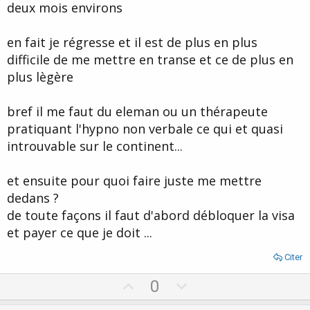
ensuite j ai refait une séance car le gros étant été fait, d"autres
deux mois environs
choses sont apparurent
en fait je régresse et il est de plus en plus
Oui je crois que vous avez ouvert la boite de pandorre, vous avez
évacué qqchose de lourd, maintenant il y a toutes les
difficile de me mettre en transe et ce de plus en
ramifications... :roll: normal, normal...
plus lègère
reste les effets et ce qui a changé
mis a part un effet spectaculaire que je garde pour moi
bref il me faut du eleman ou un thérapeute
pratiquant l'hypno non verbale ce qui et quasi
je m'exprimerai plu tard a ce sujet vu que le processus et encore
en cours...
introuvable sur le continent...
Bravo, vous pouvez maintenant reprendre le TGV tout seul en AH,
vous connaissez le trajet, les tunnels, et les passages à niveaux...
et ensuite pour quoi faire juste me mettre
:wink:
dedans ?
de toute façons il faut d'abord débloquer la visa
et payer ce que je doit ...
Citer
U
D
0
p
o