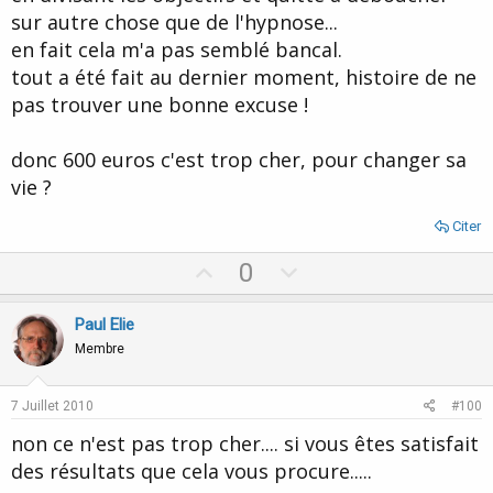
sur autre chose que de l'hypnose...
en fait cela m'a pas semblé bancal.
tout a été fait au dernier moment, histoire de ne
pas trouver une bonne excuse !
donc 600 euros c'est trop cher, pour changer sa
vie ?
Citer
U
D
0
p
o
v
w
Paul Elie
o
n
Membre
t
v
e
o
7 Juillet 2010
#100
t
non ce n'est pas trop cher.... si vous êtes satisfait
e
des résultats que cela vous procure.....