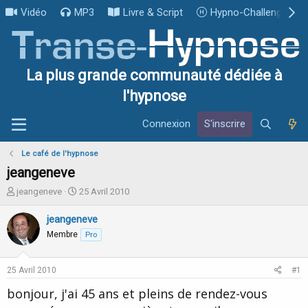
Vidéo
MP3
Livre & Script
Hypno-Challenge
La plus grande communauté dédiée à
l'hypnose
Connexion
S'inscrire
Le café de l'hypnose
jeangeneve
I
D
jeangeneve
25 Avril 2010
n
a
i
t
jeangeneve
t
e
Membre
Pro
i
d
a
e
t
d
25 Avril 2010
#1
e
é
u
b
bonjour, j'ai 45 ans et pleins de rendez-vous
r
u