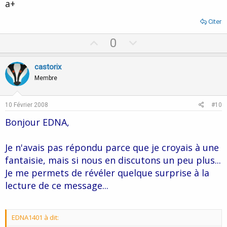
a+
Citer
U
D
0
p
o
v
w
castorix
o
n
Membre
t
v
e
o
10 Février 2008
#10
t
Bonjour EDNA,
e
Je n'avais pas répondu parce que je croyais à une
fantaisie, mais si nous en discutons un peu plus...
Je me permets de révéler quelque surprise à la
lecture de ce message...
EDNA1401 à dit: