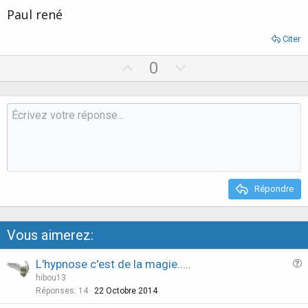
Paul rené
Citer
U
D
0
p
o
v
w
o
n
t
v
e
o
t
e
Répondre
Vous aimerez:
L'hypnose c'est de la magie.....
u
hibou13
e
Réponses
14
22 Octobre 2014
s