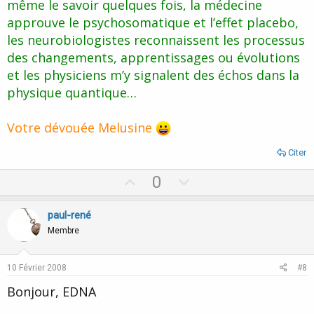
même le savoir quelques fois, la médecine
approuve le psychosomatique et l’effet placebo,
les neurobiologistes reconnaissent les processus
des changements, apprentissages ou évolutions
et les physiciens m’y signalent des échos dans la
physique quantique…
Votre dévouée Melusine
Citer
U
D
0
p
o
v
w
paul-rené
o
n
Membre
t
v
e
o
10 Février 2008
#8
t
Bonjour, EDNA
e