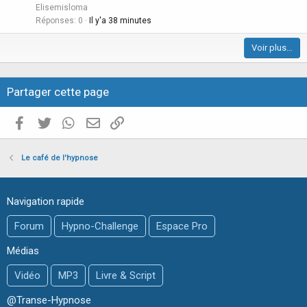
t
Elisemisloma
e
i
Réponses
0
Il y'a 38 minutes
c
Voir plus…
l
e
Partager cette page
Facebook
Twitter
WhatsApp
E-mail valide
Copier le lien
Le café de l'hypnose
Navigation rapide
Forum
Hypno-Challenge
Espace Pro
Médias
Vidéo
MP3
Livre & Script
@Transe-Hypnose