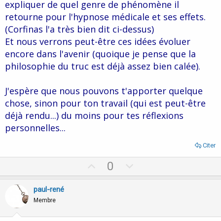
expliquer de quel genre de phénomène il
retourne pour l'hypnose médicale et ses effets.
(Corfinas l'a très bien dit ci-dessus)
Et nous verrons peut-être ces idées évoluer
encore dans l'avenir (quoique je pense que la
philosophie du truc est déjà assez bien calée).
J'espère que nous pouvons t'apporter quelque
chose, sinon pour ton travail (qui est peut-être
déjà rendu...) du moins pour tes réflexions
personnelles...
Citer
U
D
0
p
o
v
w
paul-rené
o
n
Membre
t
v