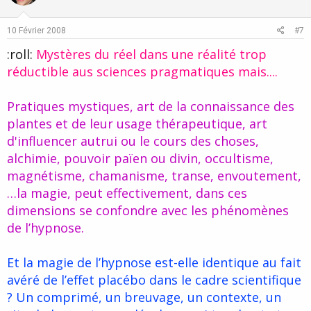
t
v
e
o
10 Février 2008
#7
t
:roll:
Mystères du réel dans une réalité trop
e
réductible aus sciences pragmatiques mais....
Pratiques mystiques, art de la connaissance des
plantes et de leur usage thérapeutique, art
d'influencer autrui ou le cours des choses,
alchimie, pouvoir païen ou divin, occultisme,
magnétisme, chamanisme, transe, envoutement,
…la magie, peut effectivement, dans ces
dimensions se confondre avec les phénomènes
de l’hypnose.
Et la magie de l’hypnose est-elle identique au fait
avéré de l’effet placébo dans le cadre scientifique
? Un comprimé, un breuvage, un contexte, un