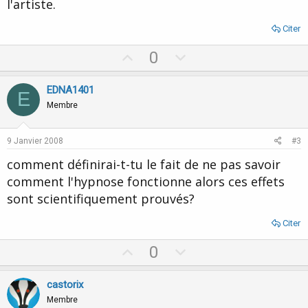
l'artiste.
Citer
U
D
0
p
o
v
w
EDNA1401
E
o
n
Membre
t
v
e
o
9 Janvier 2008
#3
t
comment définirai-t-tu le fait de ne pas savoir
e
comment l'hypnose fonctionne alors ces effets
sont scientifiquement prouvés?
Citer
U
D
0
p
o
v
w
castorix
o
n
Membre