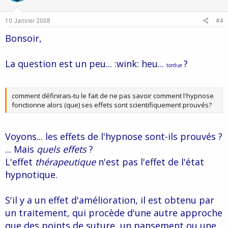
t
v
e
o
10 Janvier 2008
#4
t
Bonsoir,
e
La question est un peu... :wink: heu...
?
tordue
comment définirais-tu le fait de ne pas savoir comment l'hypnose
fonctionne alors (que) ses effets sont scientifiquement prouvés?
Voyons... les effets de l'hypnose sont-ils prouvés ?
... Mais
quels effets
?
L'effet
thérapeutique
n'est pas l'effet de l'état
hypnotique.
S'il y a un effet d'amélioration, il est obtenu par
un traitement, qui procède d'une autre approche
que des points de suture, un pansement ou une