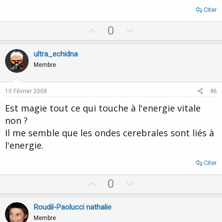
Citer
U
D
0
p
o
v
w
ultra_echidna
o
n
Membre
t
v
e
o
10 Février 2008
#6
t
Est magie tout ce qui touche à l'energie vitale
e
non ?
Il me semble que les ondes cerebrales sont liés à
l'energie.
Citer
U
D
0
p
o
v
w
Roudil-Paolucci nathalie
o
n
Membre