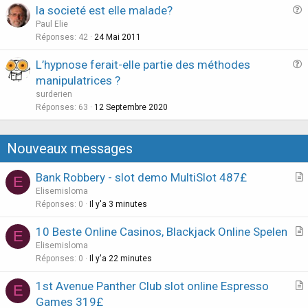
la societé est elle malade?
t
u
Paul Elie
i
e
Réponses
42
24 Mai 2011
o
s
n
L’hypnose ferait-elle partie des méthodes
t
u
manipulatrices ?
i
e
surderien
o
s
Réponses
63
12 Septembre 2020
n
t
i
Nouveaux messages
o
n
Bank Robbery - slot demo MultiSlot 487£
E
r
Elisemisloma
t
Réponses
0
Il y'a 3 minutes
i
10 Beste Online Casinos, Blackjack Online Spelen
E
c
r
Elisemisloma
l
t
Réponses
0
Il y'a 23 minutes
e
i
1st Avenue Panther Club slot online Espresso
E
c
r
Games 319£
l