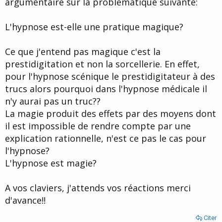
argumentaire sur la problématique suivante:
d
t
e
l
L'hypnose est-elle une pratique magique?
a
d
i
Ce que j'entend pas magique c'est la
s
prestidigitation et non la sorcellerie. En effet,
c
pour l'hypnose scénique le prestidigitateur à des
u
s
trucs alors pourquoi dans l'hypnose médicale il
s
n'y aurai pas un truc??
i
La magie produit des effets par des moyens dont
o
n
il est impossible de rendre compte par une
explication rationnelle, n'est ce pas le cas pour
l'hypnose?
L'hypnose est magie?
A vos claviers, j'attends vos réactions merci
d'avance!!
Citer