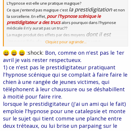
L'hypnose est-elle une pratique magique?
la prestidigitation
Ce que j'entend pas magique c'est
et non
pour l'hypnose scénique le
la sorcellerie. En effet,
prestidigitateur a des trucs
alors pourquoi dans l'hypnose
médicale il n'y aurait pas un truc??
dont il est
La magie produit des effets par des moyens
impossible de rendre compte par une
Cliquez pour agrandir...
explication rationnelle
, n'est ce pas le cas pour
:shock:
Bon, comme on n'est pas le 1er
l'hypnose?
avril je vais rester respectueux.
1) ce n'est pas le prestidigitateur pratiquant
l'hypnose scénique qui se complait à faire faire le
chien à une rangée de jeunes victimes, qui
téléphonent à leur chaussure ou se déshabillent
à moitié pour faire rire.
lorsque le prestidigitateur (j'ai un ami qui le fait)
emploie l'hypnose pour une catalepsie et monte
sur le sujet qui tient comme une planche entre
deux tréteaux, ou lui brise un parpaing sur le