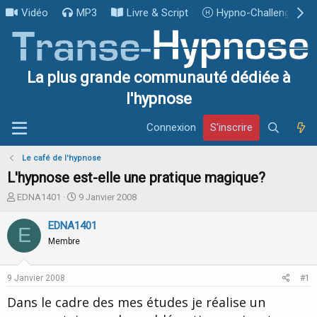
Vidéo
MP3
Livre & Script
Hypno-Challenge
La plus grande communauté dédiée à
l'hypnose
Connexion
S'inscrire
Le café de l'hypnose
L'hypnose est-elle une pratique magique?
I
D
EDNA1401
9 Janvier 2008
n
a
i
t
EDNA1401
E
t
e
Membre
i
d
a
e
t
d
9 Janvier 2008
#1
e
é
u
b
Dans le cadre des mes études je réalise un
r
u