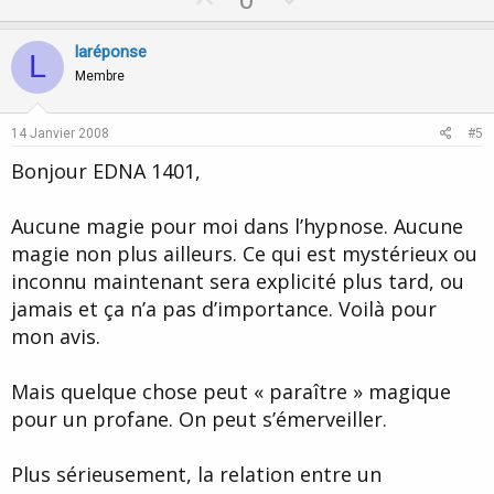
p
o
v
w
laréponse
L
o
n
Membre
t
v
e
o
14 Janvier 2008
#5
t
Bonjour EDNA 1401,
e
Aucune magie pour moi dans l’hypnose. Aucune
magie non plus ailleurs. Ce qui est mystérieux ou
inconnu maintenant sera explicité plus tard, ou
jamais et ça n’a pas d’importance. Voilà pour
mon avis.
Mais quelque chose peut « paraître » magique
pour un profane. On peut s’émerveiller.
Plus sérieusement, la relation entre un