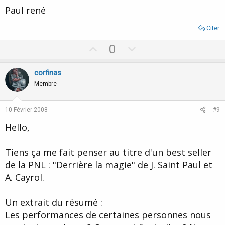
Paul rené
Citer
U
D
0
p
o
v
w
corfinas
o
n
Membre
t
v
e
o
10 Février 2008
#9
t
Hello,
e
Tiens ça me fait penser au titre d'un best seller
de la PNL : "Derrière la magie" de J. Saint Paul et
A. Cayrol.
Un extrait du résumé :
Les performances de certaines personnes nous