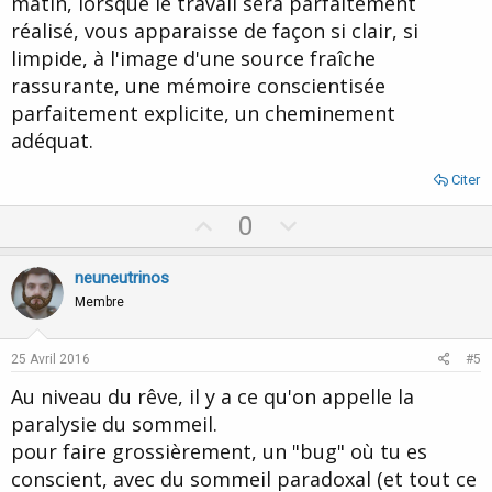
matin, lorsque le travail sera parfaitement
réalisé, vous apparaisse de façon si clair, si
limpide, à l'image d'une source fraîche
rassurante, une mémoire conscientisée
parfaitement explicite, un cheminement
adéquat.
Citer
U
D
0
p
o
v
w
neuneutrinos
o
n
Membre
t
v
e
o
25 Avril 2016
#5
t
Au niveau du rêve, il y a ce qu'on appelle la
e
paralysie du sommeil.
pour faire grossièrement, un "bug" où tu es
conscient, avec du sommeil paradoxal (et tout ce