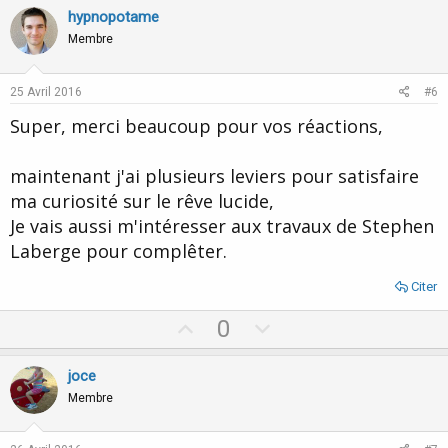
v
w
hypnopotame
o
n
Membre
t
v
e
o
25 Avril 2016
#6
t
Super, merci beaucoup pour vos réactions,
e
maintenant j'ai plusieurs leviers pour satisfaire
ma curiosité sur le rêve lucide,
Je vais aussi m'intéresser aux travaux de Stephen
Laberge pour complêter.
Citer
U
D
0
p
o
v
w
joce
o
n
Membre
t
v
e
o