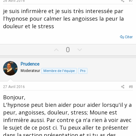
26 Avril 2016
#7
t
je suis infirmière et je suis très interessée par
e
l'hypnose pour calmer les angoisses la peur la
douleur et le stress
Citer
U
D
0
p
o
v
w
Prudence
o
n
Moderateur
Membre de l'équipe
Pro
t
v
e
o
27 Avril 2016
#8
t
Bonjour,
e
L'hypnose peut bien aider pour aider lorsqu'il y a
peur, angoisses, douleur, stress; Moune est
infirmière aussi. Par contre ça n'a rien à voir avec
le sujet de ce post ci. Tu peux aller te présenter
dans la section présentation et si tu as des