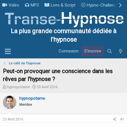
Vidéo
MP3
Livre & Script
Hypno-Challenge
La plus grande communauté dédiée à
l'hypnose
Connexion
S'inscrire
Le café de l'hypnose
Peut-on provoquer une conscience dans les
rêves par l'hypnose ?
I
D
hypnopotame
23 Avril 2016
n
a
i
t
hypnopotame
t
e
Membre
i
d
a
e
t
d
23 Avril 2016
#1
e
é