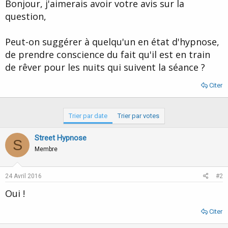
u
b
Bonjour, j'aimerais avoir votre avis sur la
r
u
question,
d
t
e
l
Peut-on suggérer à quelqu'un en état d'hypnose,
a
de prendre conscience du fait qu'il est en train
d
i
de rêver pour les nuits qui suivent la séance ?
s
c
Citer
u
s
s
Trier par date
Trier par votes
i
o
Street Hypnose
n
S
Membre
24 Avril 2016
#2
Oui !
Citer