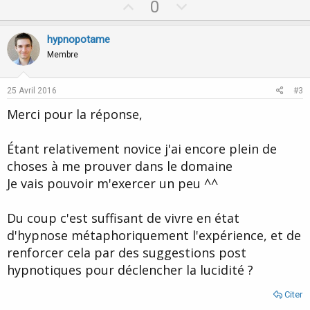
U
D
0
p
o
v
w
hypnopotame
o
n
Membre
t
v
e
o
25 Avril 2016
#3
t
Merci pour la réponse,
e
Étant relativement novice j'ai encore plein de
choses à me prouver dans le domaine
Je vais pouvoir m'exercer un peu ^^
Du coup c'est suffisant de vivre en état
d'hypnose métaphoriquement l'expérience, et de
renforcer cela par des suggestions post
hypnotiques pour déclencher la lucidité ?
Citer