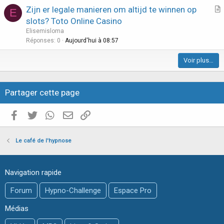
i
Zijn er legale manieren om altijd te winnen op
E
c
r
slots? Toto Online Casino
l
t
Elisemisloma
e
i
Réponses
0
Aujourd'hui à 08:57
c
Voir plus…
l
e
Partager cette page
Facebook
Twitter
WhatsApp
E-mail valide
Copier le lien
Le café de l'hypnose
Navigation rapide
Forum
Hypno-Challenge
Espace Pro
Médias