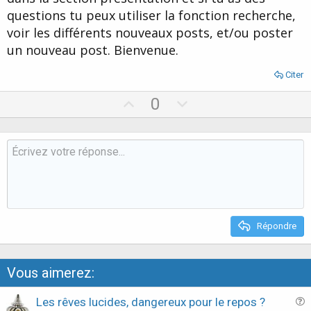
questions tu peux utiliser la fonction recherche,
voir les différents nouveaux posts, et/ou poster
un nouveau post. Bienvenue.
Citer
U
D
0
p
o
v
w
o
n
t
v
e
o
t
e
Répondre
Vous aimerez:
Les rêves lucides, dangereux pour le repos ?