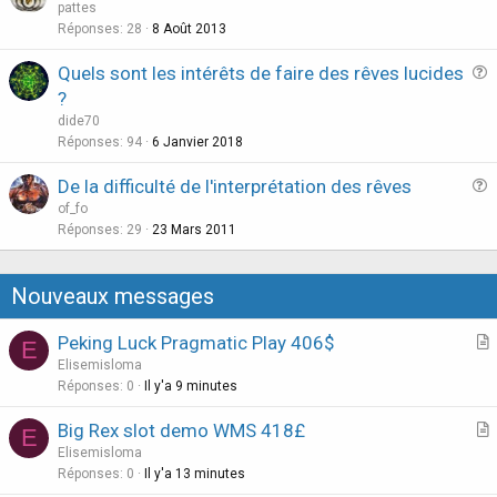
u
pattes
e
Réponses
28
8 Août 2013
s
Quels sont les intérêts de faire des rêves lucides
t
u
?
i
e
dide70
o
s
Réponses
94
6 Janvier 2018
n
t
De la difficulté de l'interprétation des rêves
i
u
of_fo
o
e
Réponses
29
23 Mars 2011
n
s
t
Nouveaux messages
i
o
Peking Luck Pragmatic Play 406$
E
n
r
Elisemisloma
t
Réponses
0
Il y'a 9 minutes
i
Big Rex slot demo WMS 418£
E
c
r
Elisemisloma
l
t
Réponses
0
Il y'a 13 minutes
e