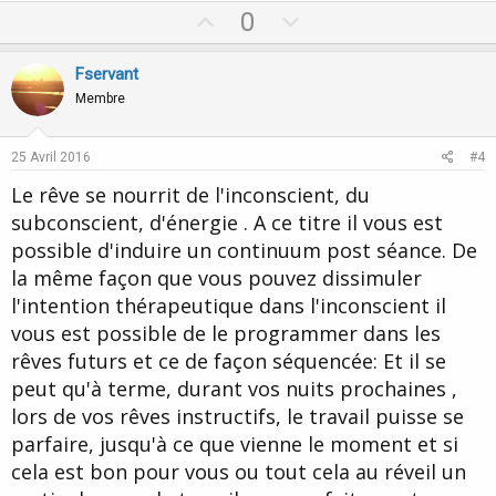
U
D
0
p
o
v
w
Fservant
o
n
Membre
t
v
e
o
25 Avril 2016
#4
t
Le rêve se nourrit de l'inconscient, du
e
subconscient, d'énergie . A ce titre il vous est
possible d'induire un continuum post séance. De
la même façon que vous pouvez dissimuler
l'intention thérapeutique dans l'inconscient il
vous est possible de le programmer dans les
rêves futurs et ce de façon séquencée: Et il se
peut qu'à terme, durant vos nuits prochaines ,
lors de vos rêves instructifs, le travail puisse se
parfaire, jusqu'à ce que vienne le moment et si
cela est bon pour vous ou tout cela au réveil un