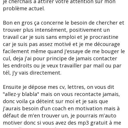
je cherchais à attirer votre attention sur mon
d
t
problème actuel.
e
l
a
Bon en gros ça concerne le besoin de chercher et
d
i
trouver plus intensément, positivement un
s
travail car je suis sans emploi et je procrastine
c
car je suis pas assez motivé et je me décourage
u
s
facilement même quand j'essaye de me bouger le
s
cul, deja j'ai pour principe de jamais contacter
i
les endroits ou je veux travailler par mail ou par
o
n
tél, j'y vais directement.
Ensuite je dépose mes cv, lettres, on vous dit
"allez-y blabla" mais on vous recontacte jamais,
donc voila ça déteint sur moi et je sais que
j'aurais besoin d'un coach en motivation mais à
défaut de m'en trouver un, je pourrais m'auto
motiver donc si vous avez des mp3 gratuit à me