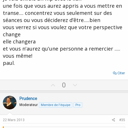
une fois que vous aurez appris a vous mettre en
transe.... concentrez vous seulement sur des
séances ou vous déciderez d’être.....bien
vous verrez si vous voulez que votre perspective
change
elle changera
et vous n'aurez qu'une personne a remercier .....
vous même!
paul.
Citer
U
D
0
p
o
v
w
Prudence
o
n
Moderateur
Membre de l'équipe
Pro
t
v
e
o
22 Mars 2013
#35
t