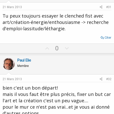
21 Mars 2013
#31
Tu peux toujours essayer le clenched fist avec
art/création-énergie/enthousiasme -> recherche
d'emploi-lassitude/léthargie.
Citer
U
D
0
p
o
v
w
Paul Elie
o
n
Membre
t
v
e
o
21 Mars 2013
#32
t
bien c'est un bon départ!
e
mais il vous faut être plus précis, fixer un but car
l'art et la création c'est un peu vague....
pour le mur ce n'est pas vrai...et je vous ai donné
d'autres options