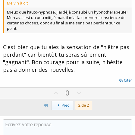
Melvin à dit:
e
Mieux que l'auto-hypnose, j'ai déjà consulté un hypnotherapeute !
Mon avis est un peu mitigé mais il m'a fait prendre conscience de
certaines choses, donc au final je me sens pas perdant sur ce
point.
C'est bien que tu aies la sensation de "n'être pas
perdant" car bientôt tu seras sûrement
"gagnant". Bon courage pour la suite, n'hésite
pas à donner des nouvelles.
Citer
U
D
0
p
o
Premier
v
Préc
2 de 2
w
o
n
t
v
e
o