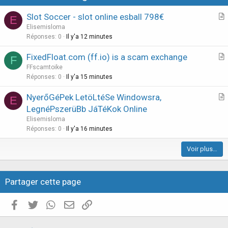
o
Slot Soccer - slot online esball 798€
E
n
r
Elisemisloma
t
Réponses
0
Il y'a 12 minutes
i
FixedFloat.com (ff.io) is a scam exchange
F
c
r
FFscamtoike
l
t
Réponses
0
Il y'a 15 minutes
e
i
NyerőGéPek LetöLtéSe Windowsra,
E
c
r
LegnéPszerüBb JáTéKok Online
l
t
Elisemisloma
e
i
Réponses
0
Il y'a 16 minutes
c
Voir plus…
l
e
Partager cette page
Facebook
Twitter
WhatsApp
E-mail valide
Copier le lien