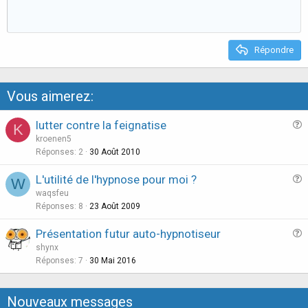
t
e
Répondre
Vous aimerez:
lutter contre la feignatise
K
u
kroenen5
e
Réponses
2
30 Août 2010
s
L'utilité de l'hypnose pour moi ?
W
t
u
waqsfeu
i
e
Réponses
8
23 Août 2009
o
s
n
Présentation futur auto-hypnotiseur
t
u
shynx
i
e
Réponses
7
30 Mai 2016
o
s
n
t
Nouveaux messages
i