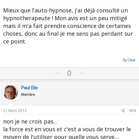
e
Mieux que l'auto-hypnose, j'ai déjà consulté un
hypnotherapeute ! Mon avis est un peu mitigé
mais il m'a fait prendre conscience de certaines
choses, donc au final je me sens pas perdant sur
ce point.
Citer
U
D
0
p
o
v
w
Paul Elie
o
n
Membre
t
v
e
o
21 Mars 2013
#34
t
non je ne crois pas...
e
la force est en vous et c'est a vous de trouver le
moyen de l'utiliser pour quelle vous serve....