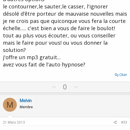
le contourner,le sauter,le casser, l'ignorer
désolé d’être porteur de mauvaise nouvelles mais
je ne crois pas que quiconque vous fera la courte
échelle..... c'est bien a vous de faire le boulot!
tout au plus vous écouter, ou vous conseiller
mais le faire pour vous! ou vous donner la
solution?
j'offre un mp3 gratuit...
avez vous fait de l'auto hypnose?
Citer
U
D
0
p
o
v
w
Melvin
M
o
n
Membre
t
v
e
o
21 Mars 2013
#33
t