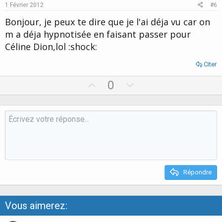
e
o
1 Février 2012
#6
t
Bonjour, je peux te dire que je l'ai déja vu car on
e
m a déja hypnotisée en faisant passer pour
Céline Dion,lol :shock:
Citer
U
D
0
p
o
v
w
o
n
t
v
e
o
t
e
Répondre
Vous aimerez: