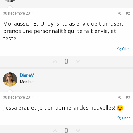
30 Décembre 2011
#2
Moi aussi.... Et Undy, si tu as envie de t'amuser,
prends une personnalité qui te fait envie, et
teste.
Citer
U
D
0
p
o
v
w
DianeV
o
n
Membre
t
v
e
o
30 Décembre 2011
#3
t
J'essaierai, et je t'en donnerai des nouvelles!
e
Citer
U
D
0