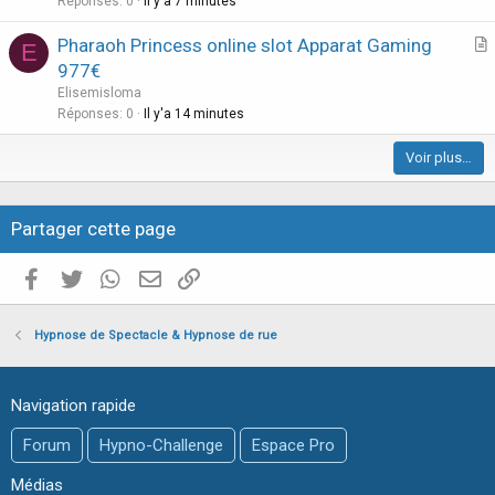
Réponses
0
Il y'a 7 minutes
c
Pharaoh Princess online slot Apparat Gaming
l
E
r
977€
e
t
Elisemisloma
i
Réponses
0
Il y'a 14 minutes
c
Voir plus…
l
e
Partager cette page
Facebook
Twitter
WhatsApp
E-mail valide
Copier le lien
Hypnose de Spectacle & Hypnose de rue
Navigation rapide
Forum
Hypno-Challenge
Espace Pro
Médias