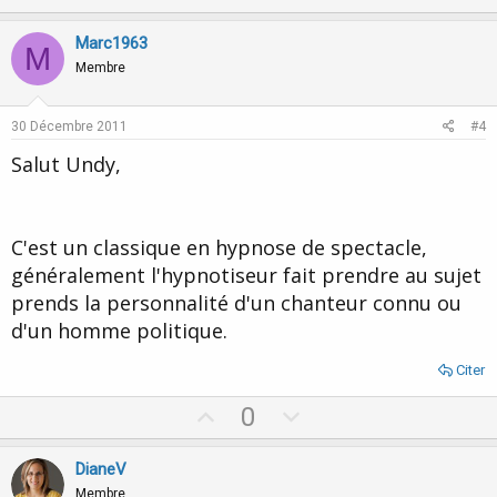
p
o
v
w
Marc1963
M
o
n
Membre
t
v
e
o
30 Décembre 2011
#4
t
Salut Undy,
e
C'est un classique en hypnose de spectacle,
généralement l'hypnotiseur fait prendre au sujet
prends la personnalité d'un chanteur connu ou
d'un homme politique.
Citer
U
D
0
p
o
v
w
DianeV
o
n
Membre