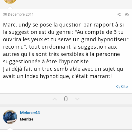
t
v
e
o
30 Décembre 2011
#5
t
Marc, undy se pose la question par rapport à si
e
la suggestion est du genre : "Au compte de 3 tu
ouvrira les yeux et tu seras un grand hypnotiseur
reconnu", tout en donnant la suggestion aux
autres qu'ils sont très sensibles à la personne
suggestionnée à être l'hypnotiste.
J'ai déjà fait un truc semblable avec un sujet qui
avait un index hypnotique, c'était marrant!
Citer
U
D
0
p
o
v
w
Melanie44
o
n
Membre
t
v