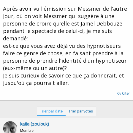
d
t
Après avoir vu l'émission sur Messmer de l'autre
e
l
jour, où on voit Messmer qui suggère à une
a
personne de croire qu'elle est Jamel Debbouze
d
i
pendant le spectacle de celui-ci, je me suis
s
demandé:
c
est-ce que vous avez déjà vu des hypnotiseurs
u
s
faire ce genre de chose, en faisant prendre à la
s
personne de prendre l'identité d'un hypnotiseur
i
(eux-même ou un autre)?
o
n
Je suis curieux de savoir ce que ça donnerait, et
jusqu'où ça pourrait aller.
Citer
Trier par date
Trier par votes
katia (zoulouk)
Membre