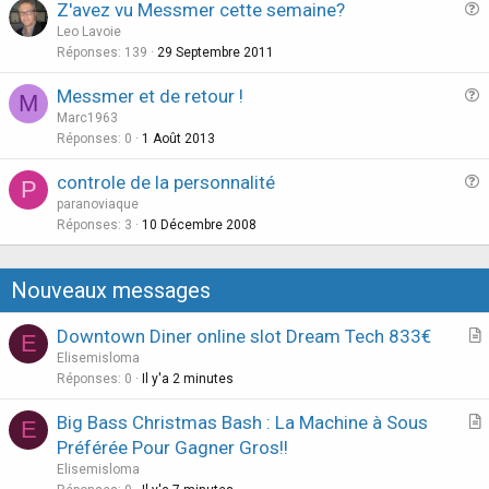
Z'avez vu Messmer cette semaine?
u
Leo Lavoie
e
Réponses
139
29 Septembre 2011
s
Messmer et de retour !
M
t
u
Marc1963
i
e
Réponses
0
1 Août 2013
o
s
n
controle de la personnalité
P
t
u
paranoviaque
i
e
Réponses
3
10 Décembre 2008
o
s
n
t
Nouveaux messages
i
o
Downtown Diner online slot Dream Tech 833€
E
n
r
Elisemisloma
t
Réponses
0
Il y'a 2 minutes
i
Big Bass Christmas Bash : La Machine à Sous
E
c
r
Préférée Pour Gagner Gros!!
l
t
Elisemisloma
e
i