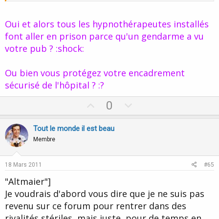
Cliquez pour agrandir...
8)
Oui et alors tous les hypnothérapeutes installés
font aller en prison parce qu'un gendarme a vu
Cliquez pour agrandir...
Vous en connaissez vous des associations reconnues su le
votre pub ? :shock:
Si vous êtes sur un annuaire des éléves référencés par votre école
plan médico légal en thérapie ? :roll: car j'aimerais que vous
d'hypnose
me définissiez ce que vous entendez par médico-légal en
faisant patie de l'Association Européenne des Praticiens d'Hypnose,
thérapie ?
Ou bien vous protégez votre encadrement
vous n'avez pas ce genre de problème.
sécurisé de l'hôpital ? :?
Faire partie d'une association ou d'une société savante ne suffit
pas pour justifier de son crédit professionnel sur le plan juridique
U
D
0
à fortiori en hypnose qui n'est reste une discipline non reconnue
p
o
sur le plan officiel !
v
w
Tout le monde il est beau
8)
o
n
Membre
t
v
e
o
18 Mars 2011
#65
t
"Altmaier"]
e
Je voudrais d'abord vous dire que je ne suis pas
revenu sur ce forum pour rentrer dans des
rivalités stériles, mais juste, pour de temps en