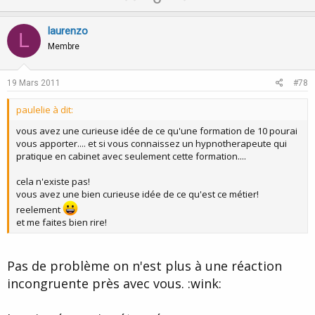
p
o
v
w
laurenzo
L
o
n
Membre
t
v
e
o
19 Mars 2011
#78
t
paulelie à dit:
e
vous avez une curieuse idée de ce qu'une formation de 10 pourai
vous apporter.... et si vous connaissez un hypnotherapeute qui
pratique en cabinet avec seulement cette formation....
cela n'existe pas!
vous avez une bien curieuse idée de ce qu'est ce métier!
reelement
et me faites bien rire!
Pas de problème on n'est plus à une réaction
incongruente près avec vous. :wink: