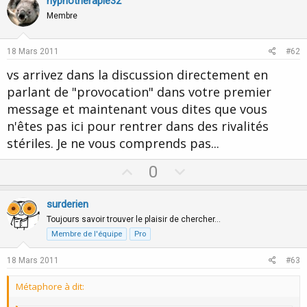
v
w
hypnotherapie32
o
n
Membre
t
v
e
o
18 Mars 2011
#62
t
vs arrivez dans la discussion directement en
e
parlant de "provocation" dans votre premier
message et maintenant vous dites que vous
n'êtes pas ici pour rentrer dans des rivalités
stériles. Je ne vous comprends pas...
U
D
0
p
o
v
w
surderien
o
n
Toujours savoir trouver le plaisir de chercher…
t
v
Membre de l'équipe
Pro
e
o
18 Mars 2011
#63
t
e
Métaphore à dit: