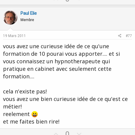
p
o
v
w
Paul Elie
o
n
Membre
t
v
e
o
19 Mars 2011
#77
t
vous avez une curieuse idée de ce qu'une
e
formation de 10 pourai vous apporter.... et si
vous connaissez un hypnotherapeute qui
pratique en cabinet avec seulement cette
formation....
cela n'existe pas!
vous avez une bien curieuse idée de ce qu'est ce
métier!
reelement
et me faites bien rire!
U
D
0