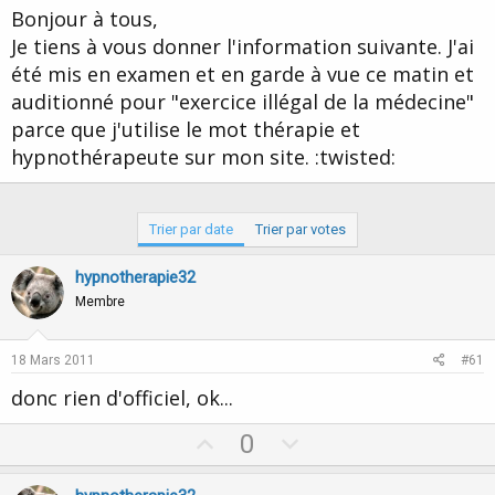
d
t
Bonjour à tous,
e
Je tiens à vous donner l'information suivante. J'ai
l
été mis en examen et en garde à vue ce matin et
a
d
auditionné pour "exercice illégal de la médecine"
i
parce que j'utilise le mot thérapie et
s
c
hypnothérapeute sur mon site. :twisted:
u
s
s
i
Trier par date
Trier par votes
o
n
hypnotherapie32
Membre
18 Mars 2011
#61
donc rien d'officiel, ok...
U
D
0
p
o