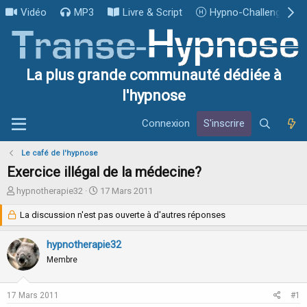
Vidéo
MP3
Livre & Script
Hypno-Challenge
La plus grande communauté dédiée à
l'hypnose
Connexion
S'inscrire
Le café de l'hypnose
Exercice illégal de la médecine?
I
D
hypnotherapie32
17 Mars 2011
n
a
i
La discussion n'est pas ouverte à d'autres réponses
t
t
e
i
d
hypnotherapie32
a
e
Membre
t
d
e
é
u
b
17 Mars 2011
#1
r
u