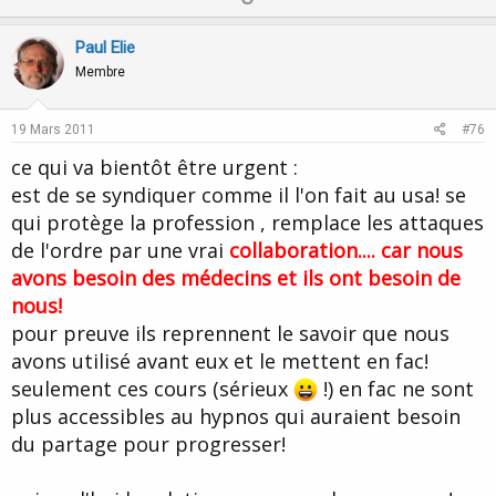
p
o
v
w
Paul Elie
o
n
Membre
t
v
e
o
19 Mars 2011
#76
t
ce qui va bientôt être urgent :
e
est de se syndiquer comme il l'on fait au usa! se
qui protège la profession , remplace les attaques
de l'ordre par une vrai
collaboration.... car nous
avons besoin des médecins et ils ont besoin de
nous!
pour preuve ils reprennent le savoir que nous
avons utilisé avant eux et le mettent en fac!
seulement ces cours (sérieux
!) en fac ne sont
plus accessibles au hypnos qui auraient besoin
du partage pour progresser!