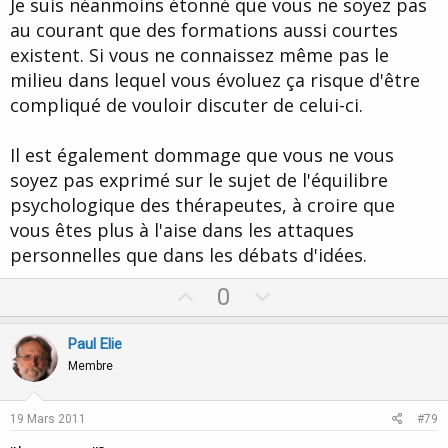
Je suis néanmoins étonné que vous ne soyez pas
au courant que des formations aussi courtes
existent. Si vous ne connaissez même pas le
milieu dans lequel vous évoluez ça risque d'être
compliqué de vouloir discuter de celui-ci.
Il est également dommage que vous ne vous
soyez pas exprimé sur le sujet de l'équilibre
psychologique des thérapeutes, à croire que
vous êtes plus à l'aise dans les attaques
personnelles que dans les débats d'idées.
U
D
0
p
o
v
w
Paul Elie
o
n
Membre
t
v
e
o
19 Mars 2011
#79
t