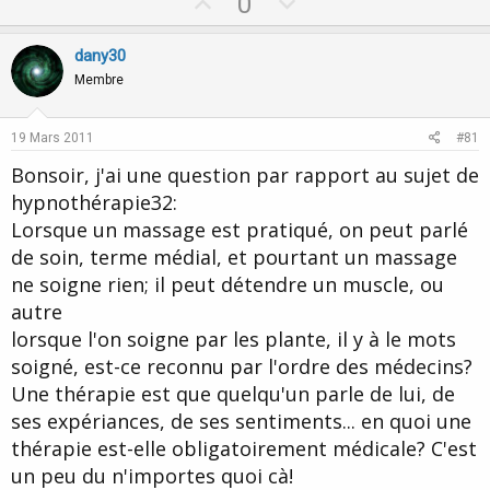
U
D
0
p
o
v
w
dany30
o
n
Membre
t
v
e
o
19 Mars 2011
#81
t
Bonsoir, j'ai une question par rapport au sujet de
e
hypnothérapie32:
Lorsque un massage est pratiqué, on peut parlé
de soin, terme médial, et pourtant un massage
ne soigne rien; il peut détendre un muscle, ou
autre
lorsque l'on soigne par les plante, il y à le mots
soigné, est-ce reconnu par l'ordre des médecins?
Une thérapie est que quelqu'un parle de lui, de
ses expériances, de ses sentiments... en quoi une
thérapie est-elle obligatoirement médicale? C'est
un peu du n'importes quoi cà!