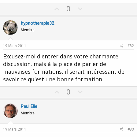
U
D
0
p
o
v
w
hypnotherapie32
o
n
Membre
t
v
e
o
19 Mars 2011
#82
t
Excusez-moi d'entrer dans votre charmante
e
discussion, mais à la place de parler de
mauvaises formations, il serait intéressant de
savoir ce qu'est une bonne formation
U
D
0
p
o
v
w
Paul Elie
o
n
Membre
t
v
e
o
19 Mars 2011
#83
t