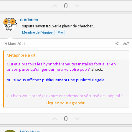
U
D
0
Toujours la même rengaine, Mon Expérience ! mais pas en
métropole.
p
o
J'ai dans ma clientèle des gendarmes, des policiers, des médecins,
v
w
surderien
des pharmaciens, des kiné, des infirmiers, et c'est de toutes ces
o
n
personnes que je tiens mes information. Voili voila
Toujours savoir trouver le plaisir de chercher…
Et quelles preuves ? :roll:
t
v
Membre de l'équipe
Pro
e
o
19 Mars 2011
#67
t
e
Métaphore à dit:
Oui et alors tous les hypnothérapeutes installés font aller en
prison parce qu'un gendarme a vu votre pub ?
:shock:
oui si vous affichez publiquement une publicité illégale
Ou bien vous protégez votre encadrement sécurisé de l'hôpital ?
:?
Cliquez pour agrandir...
je ne vois pas le rapport !
U
D
0
toujours dans la controverse ?
p
o