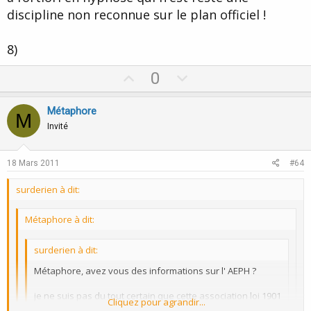
discipline non reconnue sur le plan officiel !
8)
U
D
0
p
o
v
w
Métaphore
M
o
n
Invité
t
v
e
o
18 Mars 2011
#64
t
surderien à dit:
e
Métaphore à dit:
surderien à dit:
Métaphore, avez vous des informations sur l' AEPH ?
je ne suis pas du tout certain que cette association loi 1901
Cliquez pour agrandir...
soit reconnue sur le plan médicolégal en thérapie.