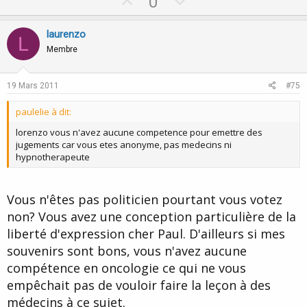
U
D
0
p
o
v
w
laurenzo
L
o
n
Membre
t
v
e
o
19 Mars 2011
#75
t
paulelie à dit:
e
lorenzo vous n'avez aucune competence pour emettre des
jugements car vous etes anonyme, pas medecins ni
hypnotherapeute
Vous n'êtes pas politicien pourtant vous votez
non? Vous avez une conception particulière de la
liberté d'expression cher Paul. D'ailleurs si mes
souvenirs sont bons, vous n'avez aucune
compétence en oncologie ce qui ne vous
empêchait pas de vouloir faire la leçon à des
médecins à ce sujet.