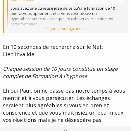
vous avez une curieuse idée de ce qu'une formation de 10
pourai vous apporter.... et si vous connaissez un
hypnotherapeute qui pratique en cabinet avec seulement
cette formation....
Cliquez pour agrandir...
cela n'existe pas!
vous avez une bien curieuse idée de ce qu'est ce métier!
En 10 secondes de recherche sur le Net:
reelement
Cliquez pour agrandir...
et me faites bien rire!
Lien invalide
Pas de problème on n'est plus à une réaction incongruente près
avec vous. :wink:
Chaque session de 10 jours constitue un stage
complet de Formation à l'hypnose
Je suis néanmoins étonné que vous ne soyez pas au courant que
des formations aussi courtes existent. Si vous ne connaissez
même pas le milieu dans lequel vous évoluez ça risque d'être
Eh oui Paul, on ne passe pas notre temps à vous
compliqué de vouloir discuter de celui-ci.
mentir et à vous persécuter. Les échanges
parlez pour ne rien dire....mensonges
seraient plus agréables si vous en preniez
conscience et que vous maitrisiez un peu mieux
vos réactions mais je ne désespère pas.