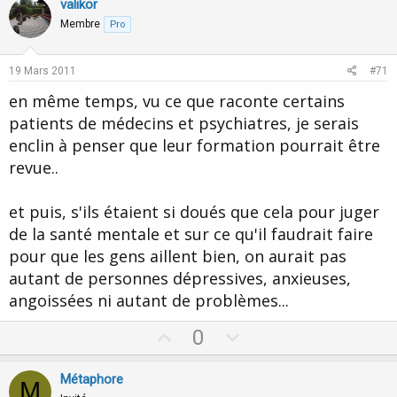
v
w
valikor
o
n
Membre
Pro
t
v
e
o
19 Mars 2011
#71
t
en même temps, vu ce que raconte certains
e
patients de médecins et psychiatres, je serais
enclin à penser que leur formation pourrait être
revue..
et puis, s'ils étaient si doués que cela pour juger
de la santé mentale et sur ce qu'il faudrait faire
pour que les gens aillent bien, on aurait pas
autant de personnes dépressives, anxieuses,
angoissées ni autant de problèmes...
U
D
0
p
o
v
w
Métaphore
M