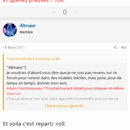
Et quelles preuves ? :roll:
U
D
0
p
o
v
w
Altmaier
o
n
Membre
t
v
e
o
18 Mars 2011
#66
t
Tout le monde il est beau à dit:
e
"Altmaier"]
Je voudrais d'abord vous dire que je ne suis pas revenu sur ce
forum pour rentrer dans des rivalités stériles, mais juste, pour de
temps en temps, donner mon avis.
A bon c'est nouveau ? Pourtant avant cétait pour critiquer et même
imposer.
Chacun donne son avis sans apporter la moindre preuve de ce
qu'il avance.
Cliquez pour agrandir...
Et vous quelles preuves ? Vous remettez toujours en question ce
que les autres disent.
vous même, vous n'apportez aucune preuve de votre "mise en
Et voila c'est reparti :roll:
examen" :roll:
Moi, mon avis est basé sur mon expérience.