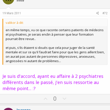
o
n
Invité
t
v
e
o
19 Mars 2011
#72
t
valikor à dit:
e
en même temps, vu ce que raconte certains patients de médecins
et psychiatres, je serais enclin à penser que leur formation
pourrait être revue..
et puis, s'ils étaient si doués que cela pour juger de la santé
mentale et sur ce qu'il faudrait faire pour que les gens aillent bien,
on aurait pas autant de personnes dépressives, anxieuses,
angoissées ni autant de problèmes...
Je suis d'accord, ayant eu affaire à 2 psychiatres
différents dans le passé, j'en suis ressortie au
même point... :?
U
D
0
p
o