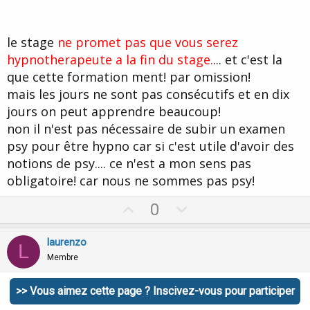
le stage
ne promet pas que vous serez
hypnotherapeute a la fin du stage.
... et c'est la
que cette formation ment! par omission!
mais les jours ne sont pas consécutifs et en dix
jours on peut apprendre beaucoup!
non il n'est pas nécessaire de subir un examen
psy pour être hypno car si c'est utile d'avoir des
notions de psy.... ce n'est a mon sens pas
obligatoire! car nous ne sommes pas psy!
U
D
0
p
o
v
w
laurenzo
L
o
n
Membre
t
v
e
o
>> Vous aimez cette page ? Inscivez-vous pour participer
19 Mars 2011
#84
t