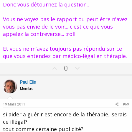
Donc vous détournez la question..
Vous ne voyez pas le rapport ou peut être n'avez
vous pas envie de le voir... c'est ce que vous
appelez la contreverse... :roll:
Et vous ne m'avez toujours pas répondu sur ce
que vous entendez par médico-légal en thérapie.
U
D
0
p
o
v
w
Paul Elie
o
n
Membre
t
v
e
o
19 Mars 2011
#69
t
si aider a guérir est encore de la thérapie...serais
e
ce illégal?
tout comme certaine publicité?