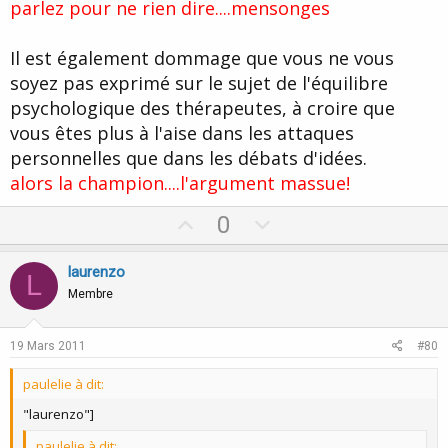
parlez pour ne rien dire....mensonges
Il est également dommage que vous ne vous
soyez pas exprimé sur le sujet de l'équilibre
psychologique des thérapeutes, à croire que
vous êtes plus à l'aise dans les attaques
personnelles que dans les débats d'idées.
alors la champion....l'argument massue!
U
D
0
p
o
v
w
laurenzo
L
o
n
Membre
t
v
e
o
19 Mars 2011
#80
t
paulelie à dit:
e
"laurenzo"]
paulelie à dit: