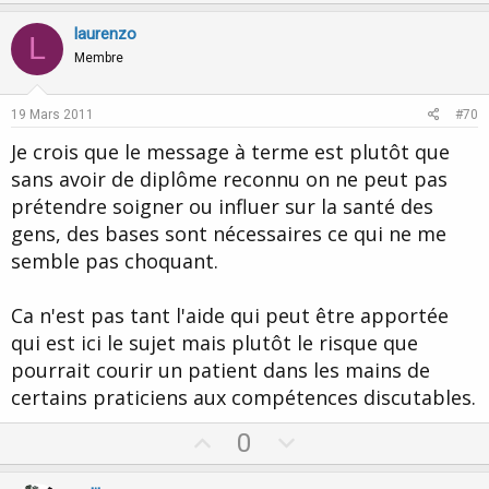
p
o
v
w
laurenzo
L
o
n
Membre
t
v
e
o
19 Mars 2011
#70
t
Je crois que le message à terme est plutôt que
e
sans avoir de diplôme reconnu on ne peut pas
prétendre soigner ou influer sur la santé des
gens, des bases sont nécessaires ce qui ne me
semble pas choquant.
Ca n'est pas tant l'aide qui peut être apportée
qui est ici le sujet mais plutôt le risque que
pourrait courir un patient dans les mains de
certains praticiens aux compétences discutables.
U
D
0
p
o