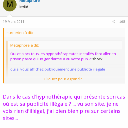
v
w
Métaphore
:roll:
M
o
n
Invité
t
v
e
o
19 Mars 2011
#68
t
surderien à dit:
e
Métaphore à dit:
Oui et alors tous les hypnothérapeutes installés font aller en
prison parce qu'un gendarme a vu votre pub ?
:shock:
oui si vous affichez publiquement une publicité illégale
Cliquez pour agrandir...
Ou bien vous protégez votre encadrement sécurisé de
l'hôpital ?
:?
Cliquez pour agrandir...
Dans le cas d'hypnothérapie qui présente son cas
je ne vois pas le rapport !
où est sa publicité illégale ? ... vu son site, je ne
vois rien d'illégal, j'ai bien bien pire sur certains
toujours dans la controverse ?
sites...
:roll: