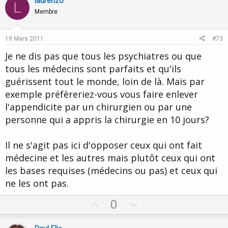
v
w
laurenzo
L
o
n
Membre
t
v
e
o
19 Mars 2011
#73
t
Je ne dis pas que tous les psychiatres ou que
e
tous les médecins sont parfaits et qu'ils
guérissent tout le monde, loin de là. Mais par
exemple préfèreriez-vous vous faire enlever
l'appendicite par un chirurgien ou par une
personne qui a appris la chirurgie en 10 jours?
Il ne s'agit pas ici d'opposer ceux qui ont fait
médecine et les autres mais plutôt ceux qui ont
les bases requises (médecins ou pas) et ceux qui
ne les ont pas.
U
D
0
p
o