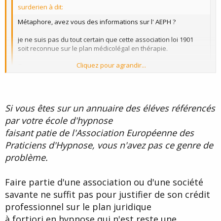
surderien à dit:
Métaphore, avez vous des informations sur l' AEPH ?
je ne suis pas du tout certain que cette association loi 1901
soit reconnue sur le plan médicolégal en thérapie.
Cliquez pour agrandir...
8)
Cliquez pour agrandir...
Vous en connaissez vous des associations reconnues su le plan
médico légal en thérapie ? :roll: car j'aimerais que vous me
Si vous êtes sur un annuaire des éléves référencés
définissiez ce que vous entendez par médico-légal en thérapie ?
par votre école d'hypnose
faisant patie de l'Association Européenne des
Praticiens d'Hypnose, vous n'avez pas ce genre de
problème.
Faire partie d'une association ou d'une société
savante ne suffit pas pour justifier de son crédit
professionnel sur le plan juridique
à fortiori en hypnose qui n'est reste une