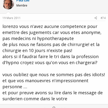
v
w
Paul Elie
o
n
Membre
t
v
e
o
19 Mars 2011
#74
t
lorenzo vous n'avez aucune competence pour
e
emettre des jugements car vous etes anonyme,
pas medecins ni hypnotherapeute
de plus nous ne faisons pas de chirrurgie! et la
chirurgie en 10 jours n'existe pas!
alors si il faudrai faire le tri dans la profession
d'hypno croyez vous qu'on vous en chargerai?
vous oubliez que nous ne sommes pas des idiots!
et que vos manouevres n'impressionnent
personne ....
et pour preuve avons su lire dans le message de
surderien comme dans le votre