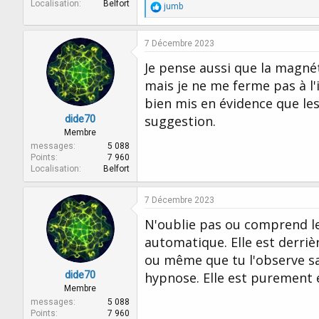
Localisation
Belfort
R
jumb
é
a
c
7 Décembre 2023
t
i
Je pense aussi que la magné
o
mais je ne me ferme pas à l'
n
s
bien mis en évidence que le
:
dide70
suggestion.
Membre
messages
5 088
Points
7 960
Localisation
Belfort
7 Décembre 2023
N'oublie pas ou comprend le 
automatique. Elle est derriè
ou même que tu l'observe san
dide70
hypnose. Elle est purement e
Membre
messages
5 088
Points
7 960