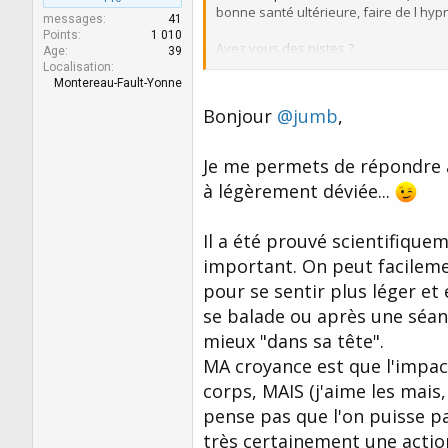
bonne santé ultérieure, faire de l hy
messages
41
Points
1 010
Avez vous des pistes ?
Age
39
Quelles sont vos croyances à ce sujet 
Localisation
Montereau-Fault-Yonne
Bonjour
@jumb
,
Je me permets de répondre à
à légèrement déviée...
Il a été prouvé scientifique
important. On peut facileme
pour se sentir plus léger et
se balade ou après une séan
mieux "dans sa tête".
MA croyance est que l'impact
corps, MAIS (j'aime les mais,
pense pas que l'on puisse par
très certainement une actio