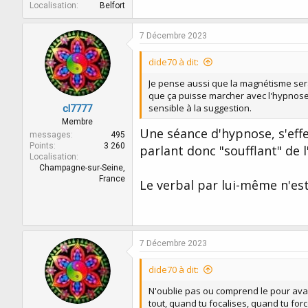
Localisation
Belfort
7 Décembre 2023
dide70 à dit:
Je pense aussi que la magnétisme sera
que ça puisse marcher avec l'hypnose
sensible à la suggestion.
cl7777
Membre
Une séance d'hypnose, s'eff
messages
495
Points
3 260
parlant donc "soufflant" de l
Localisation
Champagne-sur-Seine,
France
Le verbal par lui-même n'es
7 Décembre 2023
dide70 à dit:
N'oublie pas ou comprend le pour avanc
tout, quand tu focalises, quand tu for