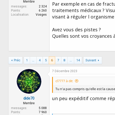
r
u
Membre
Par exemple en cas de fractur
d
t
messages
2 324
traitements médicaux ? Visua
e
Points
6 260
Localisation
Vosges
l
visant à réguler l organism
a
d
Avez vous des pistes ?
i
s
Quelles sont vos croyances à
c
u
s
s
i
Préc
1
…
4
5
6
7
8
…
14
Suivant
o
n
7 Décembre 2023
cl7777 à dit:
Tu n'a pas compris qu'elle est la caus
un peu expéditif comme ré
dide70
Membre
messages
5 088
Points
7 960