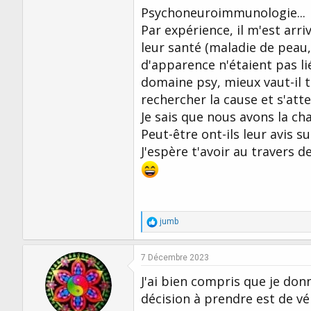
Psychoneuroimmunologie...
Par expérience, il m'est arri
leur santé (maladie de peau, 
d'apparence n'étaient pas li
domaine psy, mieux vaut-il t
rechercher la cause et s'att
Je sais que nous avons la c
Peut-être ont-ils leur avis su
J'espère t'avoir au travers 
R
jumb
é
a
c
7 Décembre 2023
t
i
J'ai bien compris que je don
o
décision à prendre est de vé
n
s