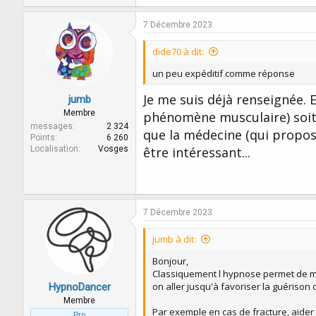
7 Décembre 2023
dide70 à dit:
un peu expéditif comme réponse
Je me suis déjà renseignée. E
jumb
Membre
phénomène musculaire) soit 
messages
2 324
que la médecine (qui propos
Points
6 260
Localisation
Vosges
être intéressant...
7 Décembre 2023
jumb à dit:
Bonjour,
Classiquement l hypnose permet de m
on aller jusqu'à favoriser la guérison
HypnoDancer
Membre
Par exemple en cas de fracture, aider à
Pro