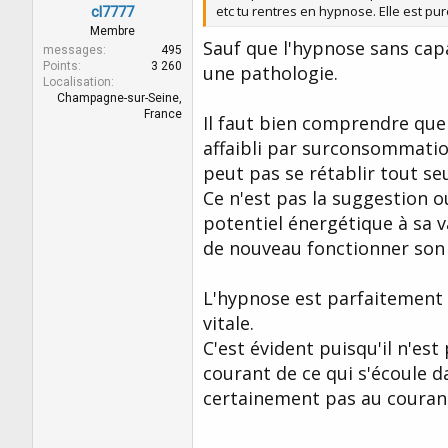
etc tu rentres en hypnose. Elle est pu
cl7777
Membre
Sauf que l'hypnose sans capa
messages
495
Points
3 260
une pathologie.
Localisation
Champagne-sur-Seine,
France
Il faut bien comprendre que 
affaibli par surconsommatio
peut pas se rétablir tout seu
Ce n'est pas la suggestion o
potentiel énergétique à sa 
de nouveau fonctionner son
L'hypnose est parfaitement 
vitale.
C'est évident puisqu'il n'est
courant de ce qui s'écoule 
certainement pas au courant