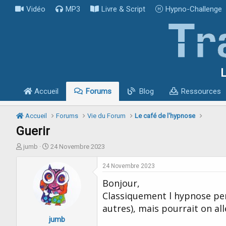
Vidéo
MP3
Livre & Script
Hypno-Challenge
L
Accueil
Forums
Blog
Ressources
Accueil
Forums
Vie du Forum
Le café de l'hypnose
Guerir
I
D
jumb
24 Novembre 2023
n
a
i
t
24 Novembre 2023
t
e
Bonjour,
i
d
a
e
Classiquement l hypnose p
t
d
autres), mais pourrait on al
e
é
jumb
u
b