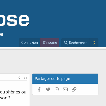
se
Connexion
S'inscrire
Rechercher
#1
Partager cette page
Facebook
Twitter
WhatsApp
E-mail valide
Copier le lien
couphènes ou
ison ?