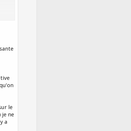
v
o
t
e
ssante
tive
squ'on
sur le
 je ne
y a