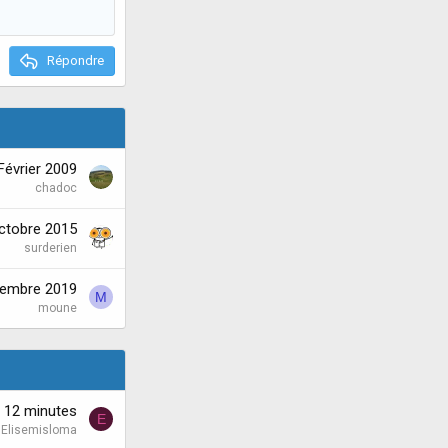
Répondre
Février 2009
chadoc
ctobre 2015
surderien
tembre 2019
M
moune
'a 12 minutes
E
Elisemisloma