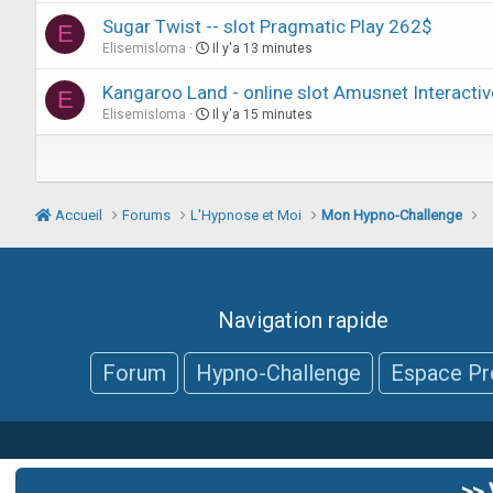
Sugar Twist -- slot Pragmatic Play 262$
E
Elisemisloma
Il y'a 13 minutes
Kangaroo Land - online slot Amusnet Interacti
E
Elisemisloma
Il y'a 15 minutes
Accueil
Forums
L'Hypnose et Moi
Mon Hypno-Challenge
Navigation rapide
Forum
Hypno-Challenge
Espace Pr
>> 