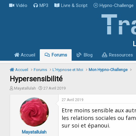
Vidéo
MP3
Livre & Script
Hypno-Challenge
L
Accueil
Forums
Blog
Ressources
Accueil
Forums
L'Hypnose et Moi
Mon Hypno-Challenge
Hypersensibilité
I
D
Mayatallulah
27 Avril 2019
n
a
i
t
27 Avril 2019
t
e
Etre moins sensible aux autr
i
d
a
e
les relations sociales ou fa
t
d
sur soi et épanoui.
e
é
Mayatallulah
u
b