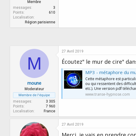
r
u
Membre
d
t
messages
3
e
Points
610
Localisation
l
Région parisienne
a
d
i
s
c
u
27 Avril 2019
M
s
Écoutez" le mur de cire" da
s
i
MP3 - métaphore du mur
o
n
Cette métaphore est particul
moune
ou qui ressentent des difficul
etc.). Une version pdf télécha
Moderateur
www.transe-hypnose.com
Membre de l'équipe
messages
3 305
Points
7 960
Localisation
France
27 Avril 2019
Merci, je vais en prendre co