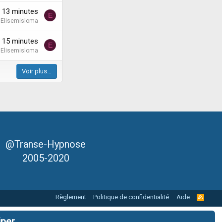
'a 13 minutes
E
Elisemisloma
'a 15 minutes
E
Elisemisloma
Voir plus…
@Transe-Hypnose
2005-2020
Règlement
Politique de confidentialité
Aide
R
S
S
iper