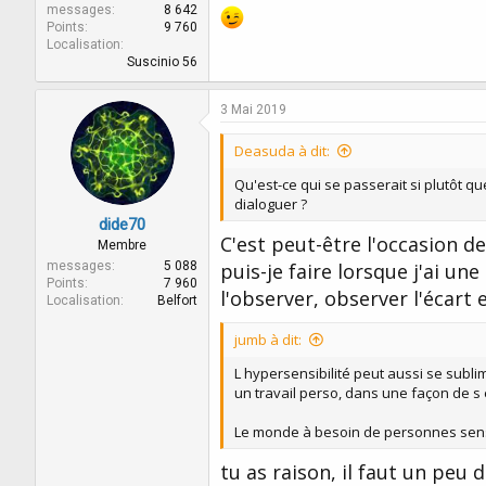
messages
8 642
Points
9 760
Localisation
Suscinio 56
3 Mai 2019
Deasuda à dit:
Qu'est-ce qui se passerait si plutôt q
dialoguer ?
dide70
C'est peut-être l'occasion d
Membre
messages
5 088
puis-je faire lorsque j'ai un
Points
7 960
l'observer, observer l'écart 
Localisation
Belfort
jumb à dit:
L hypersensibilité peut aussi se subli
un travail perso, dans une façon de s ex
Le monde à besoin de personnes sensib
tu as raison, il faut un peu