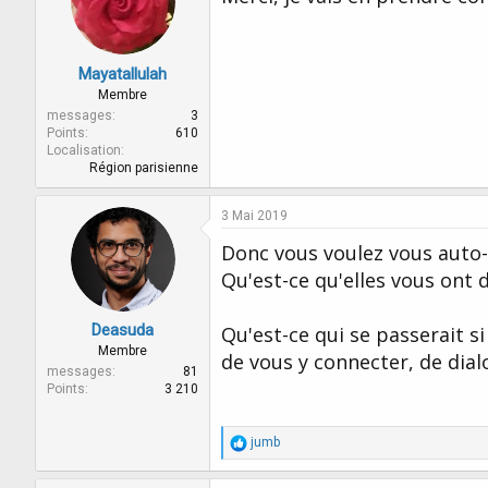
Mayatallulah
Membre
messages
3
Points
610
Localisation
Région parisienne
3 Mai 2019
Donc vous voulez vous auto-
Qu'est-ce qu'elles vous ont d
Deasuda
Qu'est-ce qui se passerait s
Membre
de vous y connecter, de dial
messages
81
Points
3 210
R
jumb
é
a