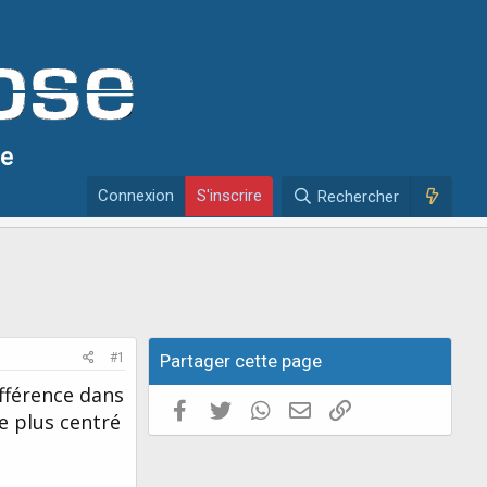
se
Connexion
S'inscrire
Rechercher
#1
Partager cette page
ifférence dans
Facebook
Twitter
WhatsApp
E-mail valide
Copier le lien
e plus centré