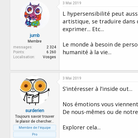
c
3 Mai 2019
t
i
L hypersensibilité peut aus
o
artistique, se traduire dans 
n
s
exprimer... Etc...
:
jumb
Membre
Le monde à besoin de perso
messages
2 324
humanité à la vie...
Points
6 260
Localisation
Vosges
3 Mai 2019
S’intéresser à l’inside out...
Nos émotions vous viennent e
surderien
De nous-mêmes ou de notre
Toujours savoir trouver
le plaisir de chercher…
Explorer cela...
Membre de l'équipe
Pro