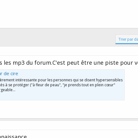
Trier par d
ns les mp3 du forum.C'est peut être une piste pour 
 de cire
ièrement intéressante pour les personnes qui se disent hypersensibles
tés à se protéger ("à fleur de peau", "je prends tout en plein cœur"
rgeable...
nnaissance