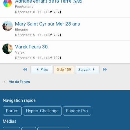
Adriane enfant de la Terre 🌎🌺
FéeAdriane
Réponses
0
11 Juillet 2021
Mary Saint Cyr sur Mer 28 ans
Eleonne
Réponses
5
11 Juillet 2021
Varek Feurs 30
Varek
Réponses
5
11 Juillet 2021
Premier
Dernier
Préc
5 de 159
Suivant
Vie du Forum
Navigation rapide
Forum
Hypno-Challenge
Espace Pro
Médias