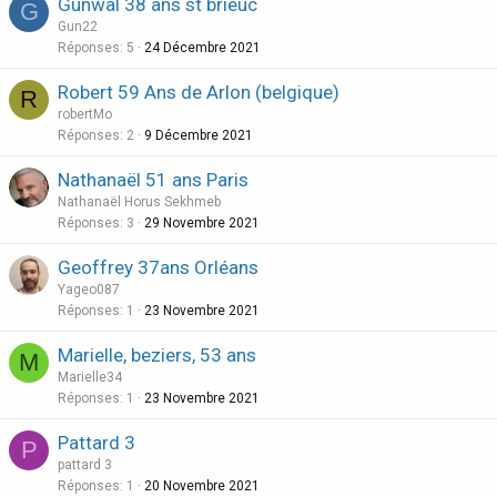
Gunwal 38 ans st brieuc
G
Gun22
Réponses
5
24 Décembre 2021
Robert 59 Ans de Arlon (belgique)
R
robertMo
Réponses
2
9 Décembre 2021
Nathanaël 51 ans Paris
Nathanaël Horus Sekhmeb
Réponses
3
29 Novembre 2021
Geoffrey 37ans Orléans
Yageo087
Réponses
1
23 Novembre 2021
Marielle, beziers, 53 ans
M
Marielle34
Réponses
1
23 Novembre 2021
Pattard 3
P
pattard 3
Réponses
1
20 Novembre 2021