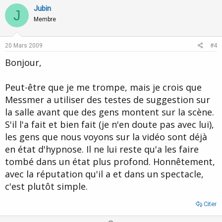
v
w
Jubin
J
o
n
Membre
t
v
e
o
20 Mars 2009
#4
t
Bonjour,
e
Peut-être que je me trompe, mais je crois que
Messmer a utiliser des testes de suggestion sur
la salle avant que des gens montent sur la scène.
S'il l'a fait et bien fait (je n'en doute pas avec lui),
les gens que nous voyons sur la vidéo sont déjà
en état d'hypnose. Il ne lui reste qu'a les faire
tombé dans un état plus profond. Honnêtement,
avec la réputation qu'il a et dans un spectacle,
c'est plutôt simple.
Citer