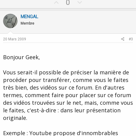
U
D
0
p
o
v
w
MENGAL
o
n
Membre
t
v
e
o
20 Mars 2009
#3
t
e
Bonjour Geek,
Vous serait-il possible de préciser la manière de
procéder pour transférer, comme vous le faites
très bien, des vidéos sur ce forum. En d'autres
termes, comment faire pour placer sur ce forum
des vidéos trouvées sur le net, mais, comme vous
le faites, c'est-à-dire : dans leur présentation
originale.
Exemple : Youtube propose d'innombrables