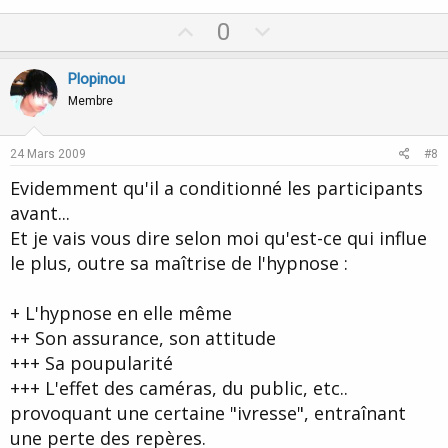
U
D
0
p
o
v
w
Plopinou
o
n
Membre
t
v
e
o
24 Mars 2009
#8
t
Evidemment qu'il a conditionné les participants
e
avant...
Et je vais vous dire selon moi qu'est-ce qui influe
le plus, outre sa maîtrise de l'hypnose :
+ L'hypnose en elle même
++ Son assurance, son attitude
+++ Sa poupularité
+++ L'effet des caméras, du public, etc..
provoquant une certaine "ivresse", entraînant
une perte des repères.