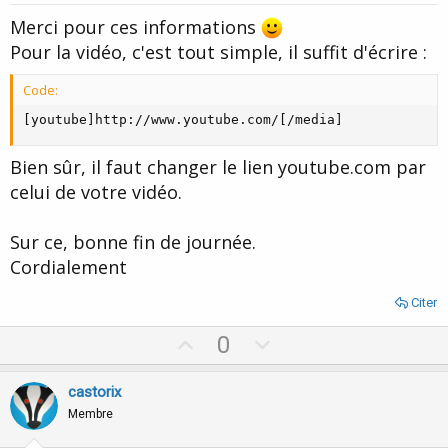
t
Merci pour ces informations
e
Pour la vidéo, c'est tout simple, il suffit d'écrire :
Code:
[youtube]http://www.youtube.com/[/media]
Bien sûr, il faut changer le lien youtube.com par
celui de votre vidéo.
Sur ce, bonne fin de journée.
Cordialement
Citer
U
D
0
p
o
v
w
castorix
o
n
Membre
t
v