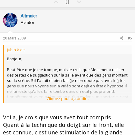
U
D
0
p
o
v
w
Altmaier
o
n
Membre
t
v
e
o
20 Mars 2009
#5
t
Jubin à dit:
e
Bonjour,
Peut-être que je me trompe, mais je crois que Messmer a utiliser
des testes de suggestion sur la salle avant que des gens montent
sur la scène. S'il l'a fait et bien fait (je n'en doute pas avec lui), les
gens que nous voyons sur la vidéo sont déjà en état d'hypnose. Il
ne lui reste qu'a les faire tombé dans un état plus profond.
Honnêtement, avec la réputation qu'il a et dans un spectacle, c'est
Cliquez pour agrandir...
plutôt simple.
Voila, je crois que vous avez tout compris.
Quant à la technique du doigt sur le front, elle
est connue, c'est une stimulation de la glande