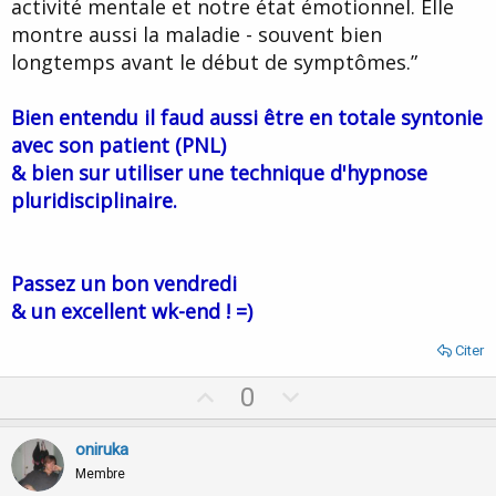
activité mentale et notre état émotionnel. Elle
montre aussi la maladie - souvent bien
longtemps avant le début de symptômes.”
Bien entendu il faud aussi être en totale syntonie
avec son patient (PNL)
& bien sur utiliser une technique d'hypnose
pluridisciplinaire.
Passez un bon vendredi
& un excellent wk-end ! =)
Citer
U
D
0
p
o
v
w
oniruka
o
n
Membre