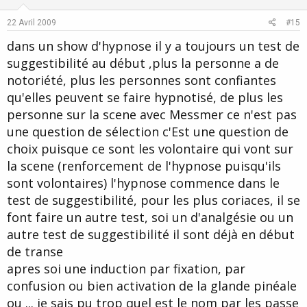
t
v
e
o
22 Avril 2009
#15
t
dans un show d'hypnose il y a toujours un test de
e
suggestibilité au début ,plus la personne a de
notoriété, plus les personnes sont confiantes
qu'elles peuvent se faire hypnotisé, de plus les
personne sur la scene avec Messmer ce n'est pas
une question de sélection c'Est une question de
choix puisque ce sont les volontaire qui vont sur
la scene (renforcement de l'hypnose puisqu'ils
sont volontaires) l'hypnose commence dans le
test de suggestibilité, pour les plus coriaces, il se
font faire un autre test, soi un d'analgésie ou un
autre test de suggestibilité il sont déjà en début
de transe
apres soi une induction par fixation, par
confusion ou bien activation de la glande pinéale
ou ... je sais pu trop quel est le nom par les passe