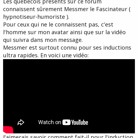
Les québécois présents sur ce forum
d
t
connaissent sûrement Messmer le Fascinateur (
e
l
hypnotiseur-humoriste ).
a
Pour ceux qui ne le connaissent pas, c'est
d
i
l'homme sur mon avatar ainsi que sur la vidéo
s
qui suivra dans mon message.
c
Messmer est surtout connu pour ses inductions
u
s
ultra rapides. En voici une vidéo:
s
i
o
n
J'aimerais savoir comment fait-il pour l'induction