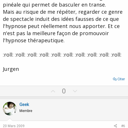
pinéale qui permet de basculer en transe.
Mais au risque de me répéter, regarder ce genre
de spectacle induit des idées fausses de ce que
l'hypnose peut réellement nous apporter. Et ce
n'est pas la meilleure façon de promouvoir
l'hypnose thérapeutique.
:roll: :roll: :roll: :roll: :roll: :roll: :roll: :roll: :roll: :roll:
Jurgen
Citer
U
D
0
p
o
v
w
Geek
o
n
Membre
t
v
e
o
20 Mars 2009
#6