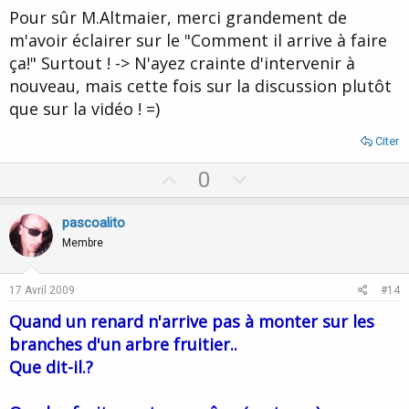
Pour sûr M.Altmaier, merci grandement de
m'avoir éclairer sur le "Comment il arrive à faire
ça!" Surtout ! -> N'ayez crainte d'intervenir à
nouveau, mais cette fois sur la discussion plutôt
que sur la vidéo ! =)
Citer
U
D
0
p
o
v
w
pascoalito
o
n
Membre
t
v
e
o
17 Avril 2009
#14
t
Quand un renard n'arrive pas à monter sur les
e
branches d'un arbre fruitier..
Que dit-il.?