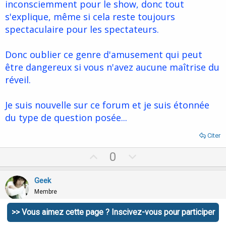
inconsciemment pour le show, donc tout
s'explique, même si cela reste toujours
spectaculaire pour les spectateurs.
Donc oublier ce genre d'amusement qui peut
être dangereux si vous n'avez aucune maîtrise du
réveil.
Je suis nouvelle sur ce forum et je suis étonnée
du type de question posée...
Citer
U
D
0
p
o
v
w
Geek
o
n
Membre
t
v
>> Vous aimez cette page ? Inscivez-vous pour participer
e
o
22 Avril 2009
#17