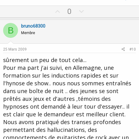
U
D
0
p
o
v
w
bruno68300
B
o
n
Membre
t
v
e
o
25 Mars 2009
#10
t
sûrement un peu de tout cela...
e
Pour ma part j'ai suivi, en Allemagne, une
formation sur les inductions rapides et sur
l'hynose de show.. nous nous sommes entraînés
dans une boîte de nuit .. des jeunes se sont
prêtés aux jeux et d'autres ,témoins des
hypnoses ont demandé à leur tour d'essayer.. il
est clair que le demandeur est meilleur client.
Nous avons pratiqué des transes profondes
permettant des hallucinations, des
comportements de guitaristes de rock avec un