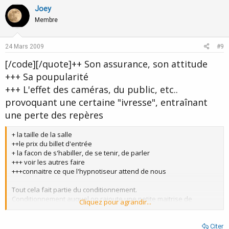
v
w
Joey
o
n
Membre
t
v
e
o
24 Mars 2009
#9
t
[/code][/quote]++ Son assurance, son attitude
e
+++ Sa poupularité
+++ L'effet des caméras, du public, etc..
provoquant une certaine "ivresse", entraînant
une perte des repères
+ la taille de la salle
++le prix du billet d'entrée
+ la facon de s'habiller, de se tenir, de parler
+++ voir les autres faire
+++connaitre ce que l'hypnotiseur attend de nous
Tout cela fait partie du conditionnement.
Conditionnement auquel on rajoute une petite maitrise de
Cliquez pour agrandir...
l'hypnose, une bonne congruence, sans oublier une bonne dose
de courage aussi.
Citer