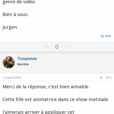
genre de vidéo.
Bien à vous.
Jurgen
Citer
U
D
0
p
o
v
w
Troispistols
o
n
Membre
t
v
e
o
12 Avril 2009
#13
t
Merci de la réponse, c'est bien aimable.
e
Cette fille est animatrice dans ce show matinale.
J'aimerais arriver à appliquer cet