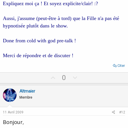
Expliquez moi ça ! Et soyez explicite/clair! :?
Aussi, j'assume (peut-être à tord) que la Fille n'a pas été
hypnotisée plutôt dans le show.
Done from cold with god pre-talk !
Merci de répondre et de discuter !
Citer
U
D
0
p
o
v
w
Altmaier
o
n
Membre
t
v
e
o
11 Avril 2009
#12
t
Bonjour,
e