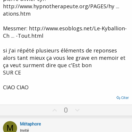
http://www.hypnotherapeute.org/PAGES/hy ...
ations.htm
Messmer: http://www.esoblogs.net/Le-Kyballion-
Ch ... -Tout.html
si j'ai répété plusieurs éléments de reponses
alors tant mieux ça vous lee grave en memoir et
ça veut surment dire que c'Est bon
SUR CE
CIAO CIAO
Citer
U
D
0
p
o
v
w
Métaphore
M
o
n
Invité