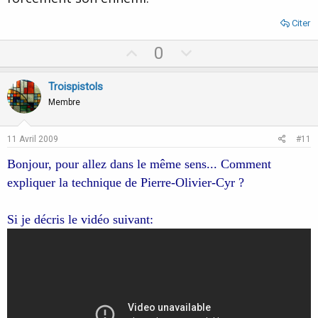
Citer
U
D
0
p
o
v
w
Troispistols
o
n
Membre
t
v
e
o
11 Avril 2009
#11
t
Bonjour, pour allez dans le même sens... Comment
e
expliquer la technique de Pierre-Olivier-Cyr ?
Si je décris le vidéo suivant: