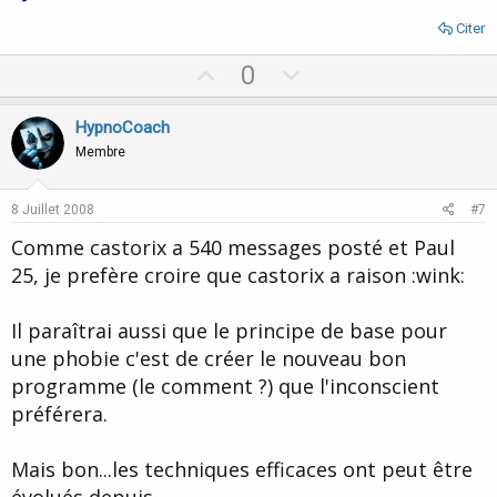
Citer
U
D
0
p
o
v
w
HypnoCoach
o
n
Membre
t
v
e
o
8 Juillet 2008
#7
t
Comme castorix a 540 messages posté et Paul
e
25, je prefère croire que castorix a raison :wink:
Il paraîtrai aussi que le principe de base pour
une phobie c'est de créer le nouveau bon
programme (le comment ?) que l'inconscient
préférera.
Mais bon...les techniques efficaces ont peut être