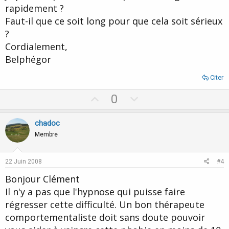
rapidement ?
Faut-il que ce soit long pour que cela soit sérieux
?
Cordialement,
Belphégor
Citer
U
D
0
p
o
v
w
chadoc
o
n
Membre
t
v
e
o
22 Juin 2008
#4
t
Bonjour Clément
e
Il n'y a pas que l'hypnose qui puisse faire
régresser cette difficulté. Un bon thérapeute
comportementaliste doit sans doute pouvoir