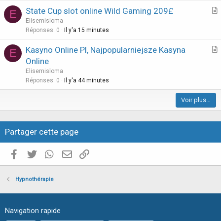
i
State Cup slot online Wild Gaming 209£
E
c
r
Elisemisloma
l
t
Réponses
0
Il y'a 15 minutes
e
i
Kasyno Online Pl, Najpopularniejsze Kasyna
E
c
r
Online
l
t
Elisemisloma
e
i
Réponses
0
Il y'a 44 minutes
c
Voir plus…
l
e
Partager cette page
Facebook
Twitter
WhatsApp
E-mail valide
Copier le lien
Hypnothérapie
Navigation rapide