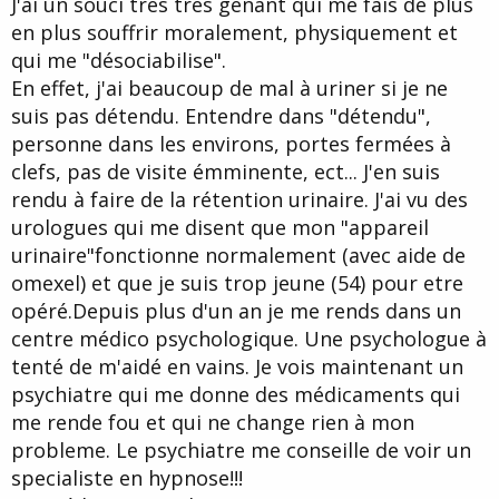
J'ai un souci tres tres genant qui me fais de plus
d
t
en plus souffrir moralement, physiquement et
e
l
qui me "désociabilise".
a
En effet, j'ai beaucoup de mal à uriner si je ne
d
i
suis pas détendu. Entendre dans "détendu",
s
personne dans les environs, portes fermées à
c
clefs, pas de visite émminente, ect... J'en suis
u
s
rendu à faire de la rétention urinaire. J'ai vu des
s
urologues qui me disent que mon "appareil
i
urinaire"fonctionne normalement (avec aide de
o
n
omexel) et que je suis trop jeune (54) pour etre
opéré.Depuis plus d'un an je me rends dans un
centre médico psychologique. Une psychologue à
tenté de m'aidé en vains. Je vois maintenant un
psychiatre qui me donne des médicaments qui
me rende fou et qui ne change rien à mon
probleme. Le psychiatre me conseille de voir un
specialiste en hypnose!!!