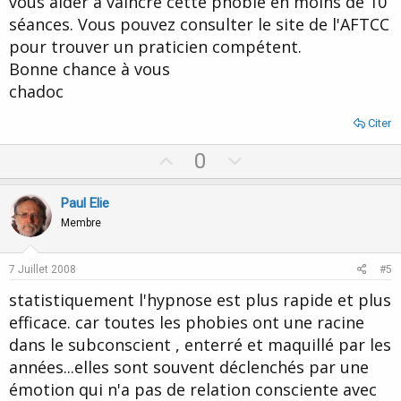
vous aider à vaincre cette phobie en moins de 10
séances. Vous pouvez consulter le site de l'AFTCC
pour trouver un praticien compétent.
Bonne chance à vous
chadoc
Citer
U
D
0
p
o
v
w
Paul Elie
o
n
Membre
t
v
e
o
7 Juillet 2008
#5
t
statistiquement l'hypnose est plus rapide et plus
e
efficace. car toutes les phobies ont une racine
dans le subconscient , enterré et maquillé par les
années...elles sont souvent déclenchés par une
émotion qui n'a pas de relation consciente avec