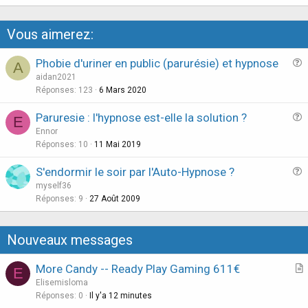
Vous aimerez:
Phobie d'uriner en public (parurésie) et hypnose
A
u
aidan2021
e
Réponses
123
6 Mars 2020
s
Paruresie : l'hypnose est-elle la solution ?
E
t
u
Ennor
i
e
Réponses
10
11 Mai 2019
o
s
n
S'endormir le soir par l'Auto-Hypnose ?
t
u
myself36
i
e
Réponses
9
27 Août 2009
o
s
n
t
Nouveaux messages
i
o
More Candy -- Ready Play Gaming 611€
E
n
r
Elisemisloma
t
Réponses
0
Il y'a 12 minutes