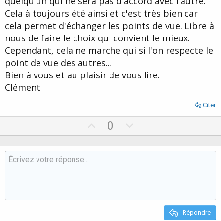
quelqu'un qui ne sera pas d'accord avec l'autre.
Cela à toujours été ainsi et c'est très bien car
cela permet d'échanger les points de vue. Libre à
nous de faire le choix qui convient le mieux.
Cependant, cela ne marche qui si l'on respecte le
point de vue des autres...
Bien à vous et au plaisir de vous lire.
Clément
Citer
U
D
0
p
o
v
w
o
n
t
v
e
o
t
e
Répondre