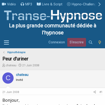
Vidéo
MP3
Livre & Script
Hypno-Challenge
La plus grande communauté dédiée à
l'hypnose
Connexion
S'inscrire
Hypnothérapie
Peur d'uriner
I
D
chateau
21 Juin 2008
n
a
i
t
chateau
C
t
e
Invité
i
d
a
e
t
d
21 Juin 2008
#1
e
é
u
b
Bonjour,
r
u