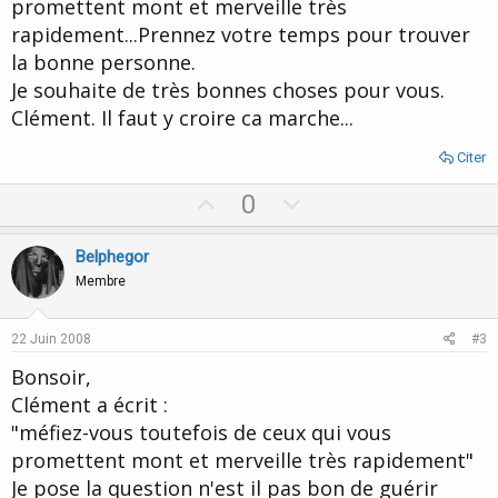
promettent mont et merveille très
rapidement...Prennez votre temps pour trouver
la bonne personne.
Je souhaite de très bonnes choses pour vous.
Clément. Il faut y croire ca marche...
Citer
U
D
0
p
o
v
w
Belphegor
o
n
Membre
t
v
e
o
22 Juin 2008
#3
t
Bonsoir,
e
Clément a écrit :
"méfiez-vous toutefois de ceux qui vous
promettent mont et merveille très rapidement"
Je pose la question n'est il pas bon de guérir