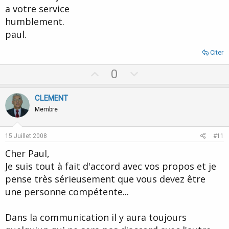
a votre service
humblement.
paul.
Citer
U
D
0
p
o
v
w
CLEMENT
o
n
Membre
t
v
e
o
15 Juillet 2008
#11
t
Cher Paul,
e
Je suis tout à fait d'accord avec vos propos et je
pense très sérieusement que vous devez être
une personne compétente...
Dans la communication il y aura toujours