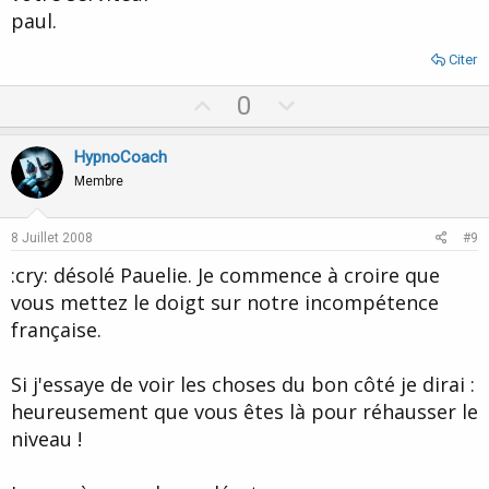
paul.
Citer
U
D
0
p
o
v
w
HypnoCoach
o
n
Membre
t
v
e
o
8 Juillet 2008
#9
t
:cry: désolé Pauelie. Je commence à croire que
e
vous mettez le doigt sur notre incompétence
française.
Si j'essaye de voir les choses du bon côté je dirai :
heureusement que vous êtes là pour réhausser le
niveau !