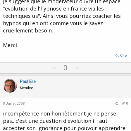
Je suggère que le modérateur ouvre un espace
"evolution de l'hypnose en france via les
techniques us". Ainsi vous pourriez coacher les
hypnos qui en ont comme vous le savez
cruellement besoin.
Merci !
Citer
U
D
0
p
o
v
w
Paul Elie
o
n
Membre
t
v
e
o
8 Juillet 2008
#10
t
incompétence non honnêtement je ne pense
e
pas...c'est une question d'évolution il faut
accepter son ignorance pour pouvoir apprendre