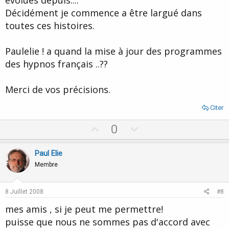
évolués depuis....
Décidément je commence a être largué dans
toutes ces histoires.
Paulelie ! a quand la mise à jour des programmes
des hypnos français ..??
Merci de vos précisions.
Citer
U
D
0
p
o
v
w
Paul Elie
o
n
Membre
t
v
e
o
8 Juillet 2008
#8
t
mes amis , si je peut me permettre!
e
puisse que nous ne sommes pas d'accord avec