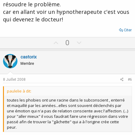
résoudre le problème.
car en allant voir un hypnotherapeute c'est vous
qui devenez le docteur!
Citer
U
D
0
p
o
v
w
castorix
o
n
Membre
t
v
e
o
8 Juillet 2008
#6
t
paulelie à dit:
e
toutes les phobies ont une racine dans le subconscient , enterré
et maquillé par les années...elles sont souvent déclenchés par
une émotion qui n'a pas de relation consciente avec l'affection. (...)
pour "aller mieux" il vous faudrait faire une régression dans votre
passé afin de trouver la "gâchette" qui a à l'origine crée cette
peur.