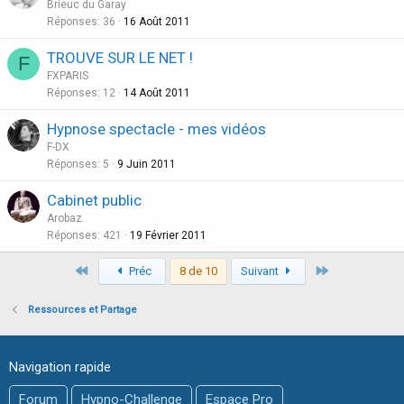
Brieuc du Garay
Réponses
36
16 Août 2011
TROUVE SUR LE NET !
F
FXPARIS
Réponses
12
14 Août 2011
Hypnose spectacle - mes vidéos
F-DX
Réponses
5
9 Juin 2011
Cabinet public
Arobaz
Réponses
421
19 Février 2011
Premier
Dernier
Préc
8 de 10
Suivant
Ressources et Partage
Navigation rapide
Forum
Hypno-Challenge
Espace Pro